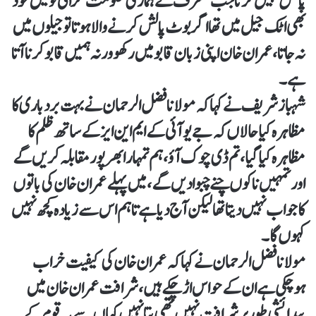
پالش نہیں کرتا جب مشرف نے ہماری حکومت گرائی تو میں خود
بھی اٹک جیل میں تھا اگر بوٹ پالش کرنے والا ہوتا تو جیلوں میں
نہ جاتا، عمران خان اپنی زبان قابو میں رکھو ورنہ ہمیں قابو کرنا آتا
ہے۔
شہباز شریف نے کہا کہ مولانا فضل الرحمان نے بہت بردباری کا
مظاہرہ کیا حالاں کہ جے یو آئی کے ایم این ایز کے ساتھ ظلم کا
مظاہرہ کیا گیا، تم ڈی چوک آؤ، ہم تمہارا بھرپور مقابلہ کریں گے
اور تمہیں ناکوں چنے چبوادیں گے، میں پہلے عمران خان کی باتوں
کا جواب نہیں دیتا تھا لیکن آج دیا ہے تاہم اس سے زیادہ کچھ نہیں
کہوں گا۔
مولانا فضل الرحمان نے کہا کہ عمران خان کی کیفیت خراب
ہوچکی ہے ان کے حواس اڑچکے ہیں، شرافت عمران خان میں
پیدائشی طور پر شرافت نہیں تھی پتا نہیں کہاں سے یہ قوم کے