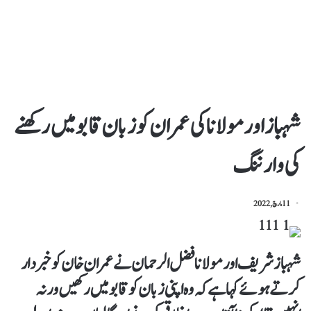
شہباز اورمولانا کی عمران کو زبان قابو میں رکھنے
کی وارننگ
11 مارچ, 2022
شہباز شریف اور مولانا فضل الرحمان نے عمران خان کو خبردار
کرتے ہوئے کہا ہے کہ وہ اپنی زبان کو قابو میں رکھیں ورنہ