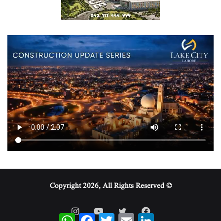
© Copyright 2026, All Rights Reserved
WhatsApp
Facebook
Twitter
Email
LinkedIn