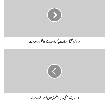
میزائل تکنیکی خرابی سے پاکستانی حدود میں داخل ہوا، بھارت
زرداری کو دھمکی، وزیراعظم کی نا اہلی کیلئے درخواست دائر