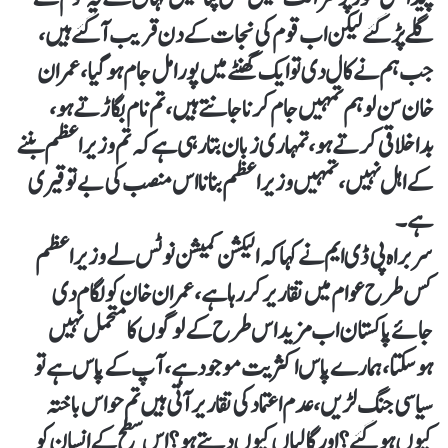
گلے پڑ گئے لیکن اب قوم کی نجات کے دن قریب آگئے ہیں،
جب ہم نے کال دی تو ایک گھنٹے میں پورا مل جام ہوگیا، عمران
خان سن لو ہم تمہیں جام کرنا جانتے ہیں، تم نام بگاڑتے ہو،
بداخلاقی کرتے ہو ، تمہاری زبان بتارہی ہے کہ تم وزیراعظم بننے
کے اہل نہیں، تمہیں وزیراعظم بنانا اس منصب کی بے توقیری
ہے۔
سربراہ پی ڈی ایم نے کہا کہ الیکشن کمیشن نوٹس لے وزیراعظم
کس طرح عوام میں تقاریر کررہا ہے، عمران خان کو لگام دی
جائے پاکستان اب مزید اس طرح کے لوگوں کا متحمل نہیں
ہوسکتا، ہمارے پاس اکثریت موجود ہے، آپ کے پاس ہے تو
سیاسی جنگ لڑیں، عدم اعتماد کی تقاریر آتی ہیں تم حواس باختہ
کیوں ہوگئے؟ اور گالیاں کیوں دیتے ہو؟ اس سطح کے انسان کو