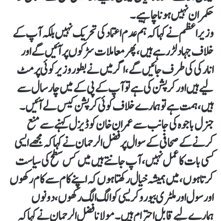
حکمران نہیں ہونا چاہیے۔
وزیراعظم نے کہا کہ ہم عدم اعتماد کی تحریک نہیں بلکہ آپ کے
خلاف جہاد لڑرہے ہیں، پھر معاملات سڑکوں پر آئیں گے اور
انارکی کی طرف جائیں گے، اگر میں نے بطور وزیر کوئی پرمٹ
لیے ہیں اور کرپشن کی ہے تو آپ کے پی کے میں چار سال سے
ہیں ، ہمت ہے تو ہمارے خلاف کوئی کرپشن کیس لے آئیں۔
جنرل باجوہ کی جانب سے عمران خان کو ڈیزل کہنے سے منع
کرنے کے صحافی کے سوال پر فضل الرحمان نے کہا کہ مجھے ایسی
کسی بات کا عمل نہیں، آپ جانتے ہیں میں کس سطح کی سیاست
کرتا ہوں، میں ہمیشہ خیال رکھتا ہوں کہ اپنے کام سے کام رکھوں
اور سول اور ملٹری بیورو کریسی کو الگ الگ رکھوں، دونوں
ہمارے لیے قابل احترام ہیں۔مولانا فضل الرحمان نے کہا کہ