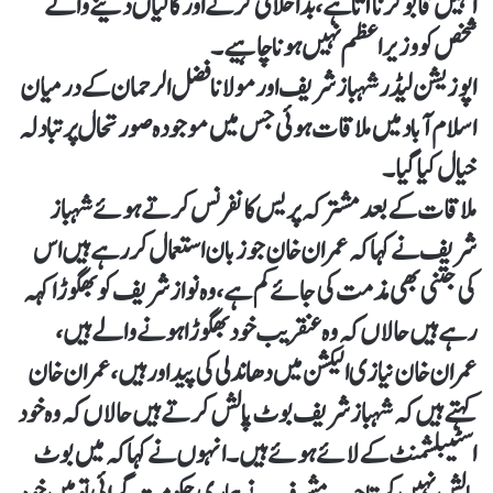
انہیں قابو کرنا آتا ہے، بداخلاقی کرنے اور گالیاں دینے والے
شخص کو وزیراعظم نہیں ہونا چاہیے۔
اپوزیشن لیڈر شہباز شریف اور مولانا فضل الرحمان کے درمیان
اسلام آباد میں ملاقات ہوئی جس میں موجودہ صورتحال پر تبادلہ
خیال کیا گیا۔
ملاقات کے بعد مشترکہ پریس کانفرنس کرتے ہوئے شہباز
شریف نے کہا کہ عمران خان جو زبان استعمال کررہے ہیں اس
کی جتنی بھی مذمت کی جائے کم ہے، وہ نواز شریف کو بھگوڑا کہہ
رہے ہیں حالاں کہ وہ عنقریب خود بھگوڑا ہونے والے ہیں،
عمران خان نیازی الیکشن میں دھاندلی کی پیداور ہیں، عمران خان
کہتے ہیں کہ شہباز شریف بوٹ پالش کرتے ہیں حالاں کہ وہ خود
اسٹیبلشمنٹ کے لائے ہوئے ہیں۔انہوں نے کہا کہ میں بوٹ