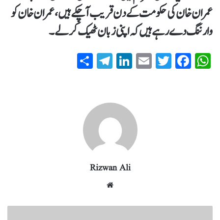
عمران خان کی حکومت کے دن قریب آچکے ہیں، عمران خان کو
وارننگ دے رہے ہیں کہ اپنی زبان ٹھیک کرلے۔
S
T
Li
E
T
Fa
W
ha
el
nk
m
wi
ce
ha
re
eg
ed
ail
tte
bo
ts
ra
In
r
ok
A
m
pp
Rizwan Ali