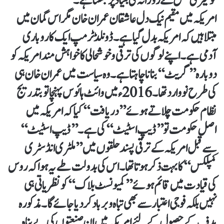
کو میری نسل نے روزانہ کی بنیاد پر بھگتا ہے۔
امریکہ میں مقیم نیک دل عاشقان عمران خان مگر اس گمان میں
مبتلا ہیں کہ امریکہ بدل گیا ہے۔ ڈونلڈٹرمپ ایک کاروباری
آدمی ہے۔ اپنے لوگوں کی ترقی وخوشحالی کا خواہش مند ا مریکہ کو
دوبارہ ’’گریٹ‘‘ بنانا چاہتا ہے۔ وہ سیاست میں عمران خان ہی
کی طرح نووارد تھا۔ 2016ء میں وائٹ ہائوس پہنچا تو بتدریج
نظام حکومت چلاتے ہوئے ’’دریافت‘‘ کیا کہ امریکہ میں
اصل حکومت تو ’’ڈیپ اسٹیٹ‘‘ کی ہے۔ ’’ڈیپ اسٹیٹ‘‘
سے قبل ا مریکہ کے ترقی پسند حلقوں میں ’’ملٹری انڈسٹری
کمپلکس‘‘ کا بہت ذکر ہوتا تھا۔ اس کی بدولت طے یہ ہوا کہ روس
کی قیادت میں قائم ہوئے ’’کمیونسٹ بلاک‘‘ کو نظریاتی ہی
نہیں بلکہ فوجی اعتبار سے بھی تباہ وبرباد کردیا جائے گا۔ مذکورہ
ہدف کے حصول کے لئے امریکہ میں ان صنعتوں کی بے پناہ