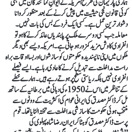
ہماری پارلیمان کی طرح امریکہ کے ایوانِ نمائندگان میں بھی
کوئی قانون نجی حیثیت میں پیش کرنے کے بعد منظور کروانا
دشوار ترین عمل ہے۔ کسی ایک فرد کے بس کی بات نہیں۔
معاملہ جب کسی دوسرے ملک پر پابندیاں عائد کرنے کا ہو تو
انفرادی کاوش مزید کمزور ہوجاتی ہے۔ امریکہ ویسے بھی دیگر
ملکوں میں اپنی ناپسندیدہ حکومتوں کو سازشوں اور بسااوقات براہ
راست مداخلت سے تبدیل کرنے کا عادی رہا ہے۔ ایسے فیصلے
انفرادی نہیں بلکہ ریاستی سطح پر ہوتے رہے ہیں۔ ہمارے خطے
کے تناظر میں اس نے 1950ء کی دہائی میں برطانیہ کے ساتھ
مل کر ڈاکٹر مصدق کی ایرانی عوام کی اکثریت کے ووٹوں سے
منتخب ہوئی حکومت کا سازشی مداخلت سے تختہ الٹایا تھا۔ قوم
پرست ڈاکٹر مصدق کو ہٹا کرایران رضا شاہ پہلوی کی