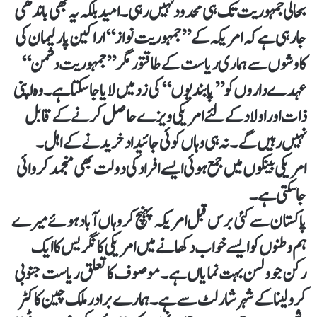
بحالی جمہوریت تک ہی محدود نہیں رہی۔ امید بلکہ یہ بھی باندھی
جارہی ہے کہ امریکہ کے ’’جمہوریت نواز‘‘ اراکین پارلیمان کی
کاوشوں سے ہماری ریاست کے طاقتور مگر ’’جمہوریت دشمن‘‘
عہدے داروں کو ’’پابندیوں‘‘ کی زد میں لایاجاسکتا ہے۔ وہ اپنی
ذات اور اولاد کے لئے امریکی ویزے حاصل کرنے کے قابل
نہیں رہیں گے۔ نہ ہی وہاں کوئی جائیداد خریدنے کے اہل۔
امریکی بینکوں میں جمع ہوئی ایسے افراد کی دولت بھی منجمد کروائی
جاسکتی ہے۔
پاکستان سے کئی برس قبل امریکہ پہنچ کر وہاں آباد ہوئے میرے
ہم وطنوں کو ایسے خواب دکھانے میں امریکی کانگریس کا ایک
رکن جو ولسن بہت نمایاں ہے۔ موصوف کا تعلق ریاست جنوبی
کرولینا کے شہر شارلٹ سے ہے۔ ہمارے برادر ملک چین کا کٹر