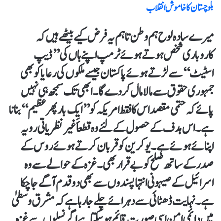
بلوچستان کا خاموش انقلاب
میرے سادہ لوح ہم وطن تاہم یہ فرض کیے بیٹھے ہیں کہ
کاروباری شخص ہوتے ہوئے ٹرمپ اپنے ہاں کی ’’ڈیپ
اسٹیٹ‘‘ سے لڑتے ہوئے پاکستان جیسے ملکوں کی رعایا کو بھی
جمہوری حقوق سے مالا مال کردے گا۔ ابھی تک سمجھ ہی نہیں
پائے کہ حتمی مقصد اس کا فقط امریکہ کو ’’ایک بار پھر عظیم‘‘بنانا
ہے۔ اس ہدف کے حصول کے لئے وہ قطعاََ غیر نظریاتی رویہ
اپنائے ہوئے ہے۔ یو کرین کو قربان کرتے ہوئے روس کے
صدر کے ساتھ صلح کو بے قرار بھی۔ غزہ کے حوالے سے وہ
اسرائیل کے صیہونی انتہا پسندوں سے بھی دو قدم آگے جاچکا
ہے۔ نہایت ڈھٹائی سے دہرائے چلے جارہا ہے کہ مشرق وسطیٰ
میں دائمی امن اسی صورت قائم ہوسکتا ہے اگر نسلوں سے غزہ