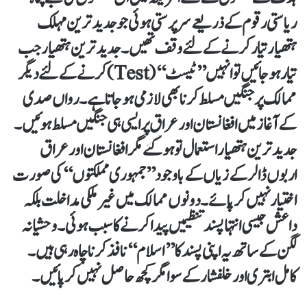
ریاستی رقوم کے ذریعے سرپرستی ہوئی جو جدید ترین مہلک
ہتھیار تیار کرنے کے لئے وقف تھیں۔ جدید ترین ہتھیار جب
تیار ہوجائیں تو انہیں ’’ٹیسٹ‘‘ (Test)کرنے کے لئے دیگر
ممالک پر جنگیں مسلط کرنا بھی لازمی ہوجاتا ہے۔ رواں صدی
کے آغاز میں افغانستان اور عراق پر ایسی ہی جنگیں مسلط ہوئیں۔
جدید ترین ہتھیار استعمال تو ہوگئے مگر افغانستان اور عراق
اربوں ڈالر کے زیاں کے باوجود ’’جمہوری مملکتوں‘‘ کی صورت
اختیار نہیں کر پائے۔ دونوں ممالک میں غیر ملکی مداخلت بلکہ
داعش جیسی انتہا پسند تنظیمیں پیدا کرنے کا سبب ہوئی۔ وحشیانہ
لگن کے ساتھ یہ اپنی پسند کا ’’اسلام‘‘ نافذ کرنا چاہ رہی ہیں۔
کامل ابتری اور خلفشار کے سوا مگر کچھ حاصل نہیں کر پائیں۔