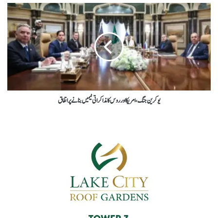
یوکرین جنگ،امریکا اور روس کا مذاکراتی ٹیمیں بنانےپر اتفاق