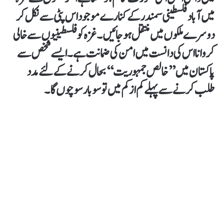
میں آباد فلسطینی سمندر کے کنارے موجود اس پٹی سے نکل کر
دوسرے ملکوں میں منتقل ہوجائیں۔ غزہ کو فلسطینیوں سے خالی
کروانا اس کی دانست میں امن کی ضمانت ہے۔ ایسے شخص سے
پاکستان میں ’’خالص جمہوریت‘‘ بحال کرنے کے لئے مدد
طلب کرنے سے پہلے کم از کم میں تو سوبار سوچوں گا۔