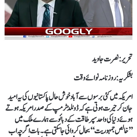
تحریر : نصرت جاوید
بشکریہ: روزنامہ نوائے وقت
امریکہ میں کئی برسوں سے آباد خوش حال پاکستانیوں کی یہ امید
جان کر حیرت ہوتی ہے کہ ڈونلڈ ٹرمپ کے صدر امریکہ ہوتے
ہوئے دنیا کی واحد سپرطاقت کے دبائو سے ہمارے ملک میں
’’خالص جمہوریت‘‘ بحال کروائی جاسکتی ہے۔ بات اگرچہ اب