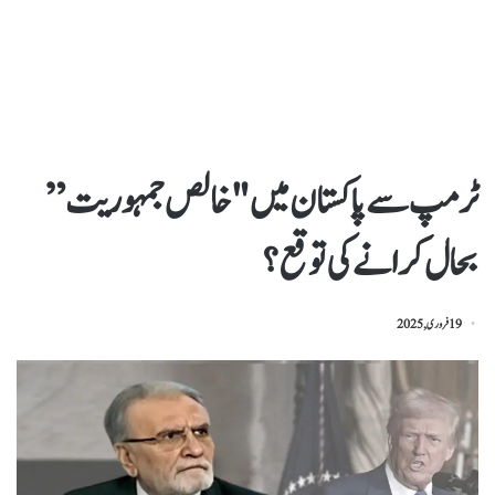
ٹرمپ سے پاکستان میں "خالص جمہوریت”
بحال کرانے کی توقع؟
19 فروری, 2025