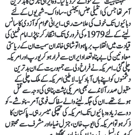
’’شہنشاہیت‘‘ کے حوالے کردیا گیا۔ وہ ایرانی تاریخ کا بدترین
آمر تھا جس کی انٹیلی جنس ایجنسی -ساواک- شہریوں کے لئے
دہائیوں تک خوف کی علامت رہی۔ ایرانی عوام کو آزدی کا سانس
لینے کے لئے 1979ء کی فروری تک انتظار کرنا پڑا۔ امام خمینی کی
قیادت میں انقلاب برپا ہوا تو شاہی خاندان سمیت ان کے ریاستی
معاونین کی بے پناہ تعداد ایران سے فرار ہوکر یورپ اور امریکہ
چلی گئی۔ امریکہ نے فراخ دلی سے جمہوریت کے ان بدترین
دشمنوں کو اپنے ہاں آباد کیا۔ لاطینی امریکہ کے ملک چلی کے
مقبول صدر آلاندے بھی امریکی پشت پناہی کی وجہ سے قتل
ہوئے تھے۔ ان کی جگہ لینے والے سفاک فوجی آمر -پنوشے- کو
دو سے زیادہ دہائیوں تک امریکہ کی تھپکی میسر رہی۔ پاکستان کا
ذکر ہو تو امریکہ کی ایوب خان، جنرل ضیاء اور مشرف سے محبتوں