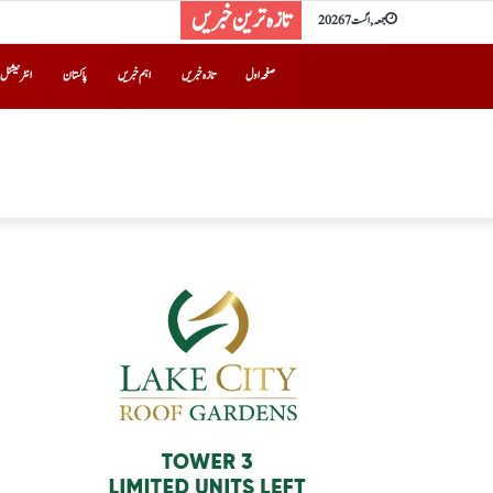
تازہ ترین خبریں
جمعہ, اگست 7 2026
صفحہ اول
تازہ خبریں
اہم خبریں
پاکستان
انٹرنیشنل