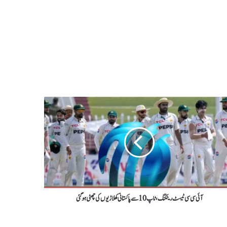
آئی سی سی ٹیسٹ رینکنگ،ٹاپ 10سےپاکستانی کھلاڑیوں کی چھٹی ہوگئی