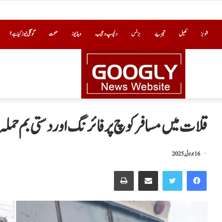
شوبز
کھیل
تجزیے
بزنس
دلچسپ و عجیب
ویڈیوز
صحت
گوگلی نیوز کیا ہے؟
قلات میں مسافر کوچ پر فائرنگ اور دستی بم حملہ، 3 افراد جاں بحق، 12 زخم
16 جولائی, 2025