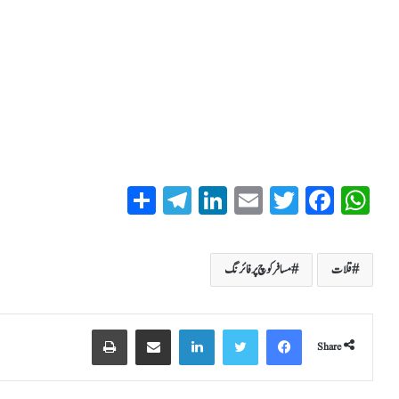
S
T
Li
E
T
Fa
W
ha
el
nk
m
wi
ce
ha
re
eg
ed
ail
tte
bo
ts
قلات
مسافر کوچ پر فائرنگ
ra
In
r
ok
A
m
pp
Share