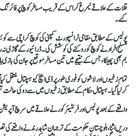
گئے۔
پولیس کے مطابق مقامی ٹرانسپورٹ کمپنی کی کوچ کراچی سے کوئٹہ 
مسلح افراد نے کوچ کو روکنے کی کوشش کی۔ ڈرائیور کے گاڑی نہ
بم بھی پھینکا، جس کے نتیجے میں تین مسافر موقع پر جان کی بازی ہار گئے جبکہ 12 افر
تمام زخمیوں اور لاشوں کو فوری طور پر ڈی ایچ کیو ہسپتال منتقل ک
کر لیا گیا۔ ہسپتال حکام کے مطابق زخمیوں میں سے دو کی حالت ت
واقعے کے بعد پولیس اور فرنٹیئر کور نے علاقے میں سرچ آپریشن ش
دریں اثنا، بلوچستان حکومت کے ترجمان شاہد رند نے واقعے کی تصد