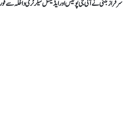
سرفراز بگٹی نے آئی جی پولیس اور ایڈیشنل سیکرٹری داخلہ سے 