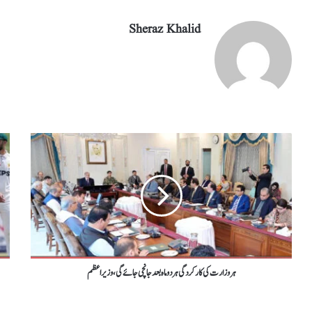
Sheraz Khalid
ہر وزارت کی کارکردگی ہر دو ماہ بعد جانچی جائے گی،وزیراعظم