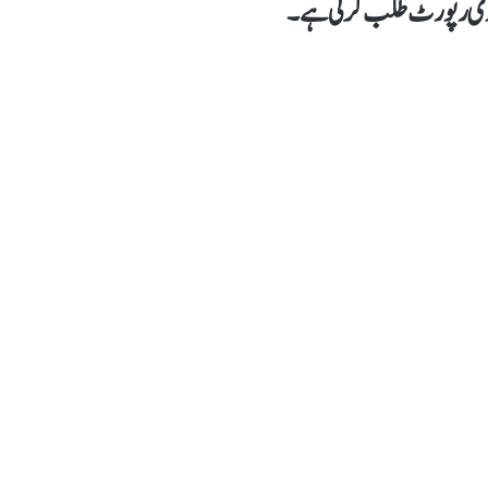
فوری رپورٹ طلب کر لی ہے۔