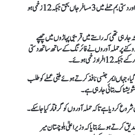
قلات کے علاقے نیمرغ کراس کے قریب مسافر کوچ پر فائرنگ اور دستی بم حملے میں 3 مسافر جاں بحق جبکہ 12 زخمی ہو
جا رہی تھی کہ راستے میں قریبی پہاڑوں میں چھپے
 روکنے پر حملہ آوروں نے فائرنگ کے ساتھ ساتھ دستی
اد زخمی ہوئے۔
یا گیا، جہاں ایمرجنسی نافذ کرتے ہوئے طبی عملے کو طلب
شویشناک بتائی جا رہی ہے۔
روع کر دیا ہے تاکہ حملہ آوروں کو گرفتار کیا جا سکے۔
یق کرتے ہوئے بتایا کہ وزیراعلیٰ بلوچستان میر