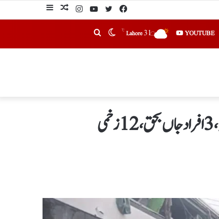
℃
31
YOUTUBE
Lahore
ی