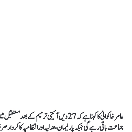
عامر خاکوانی کا کہنا ہے کہ 27ویں آئینی ترم
جماعت باقی رہے گی جبکہ پارلیمان، عدلیہ اور انتظامیہ کا کردار