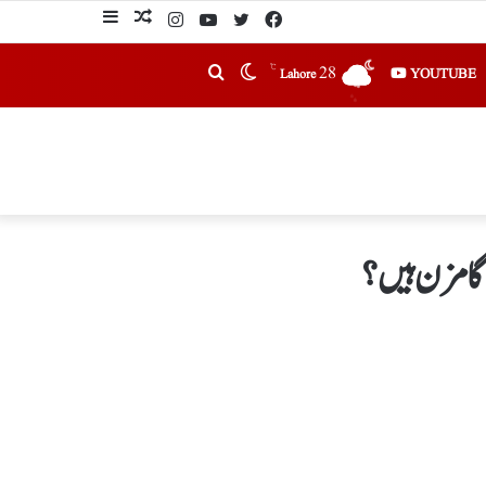
℃
28
YOUTUBE
Lahore
 گامزن ہیں ؟