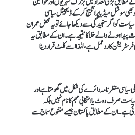
ار کے مطابق بڑی تعداد میں بزرگ شہریوں اور خواتین
بھی سوشل میڈیا پر انگیج کر کے ڈیجیٹل سیاسی
یاست کو اگر سنجیدگی سے دیکھا جائے تو یہ محض عمران
اعث پیدا ہونے والے خلا کا نتیجہ ہے۔ ان کے مطابق یہ
رسٹریشن کا ردعمل ہے، لہٰذا اسے کلٹ قرار دینا
لکی سیاسی منظر نامہ دائرے کی شکل میں گھومتا ہے اور
ت صرف ووٹ یا انتخابی مہم کا نام نہیں بلکہ
ئی ہے۔ ان کے مطابق پاکستان جیسے متنوع سماج سے