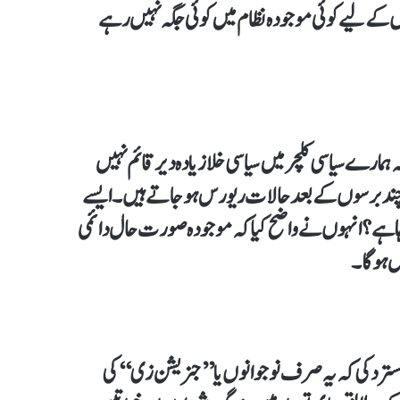
وں کے لیے کوئی موجودہ نظام میں کوئی جگہ نہیں رہے
ہ ہمارے سیاسی کلچر میں سیاسی خلا زیادہ دیر قائم نہیں
اور چند برسوں کے بعد حالات ریورس ہو جاتے ہیں۔ ایسے
ا رہا ہے؟ انہوں نے واضح کیا کہ موجودہ صورت حال دائمی
 ہو گا۔
رد کی کہ یہ صرف نوجوانوں یا ’’جنریشن زی‘‘ کی