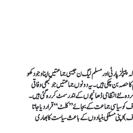
ہ پیپلز پارٹی اور مسلم لیگ ن جیسی جماعتیں اپنا وجود کھو
 کا حصہ بن چکی ہیں۔ یہ دونوں جماعتیں جو کبھی وفاقی
ہ نئے انتظامی ڈھانچوں کے اندر سمٹ کر رہ گئی ہیں۔
ف کو سیاسی جماعت کے بجائے ’’کلٹ‘‘ قرار دیا جاتا
ف) اپنی مسلکی بنیادوں کے باعث سیاست کا بھاری