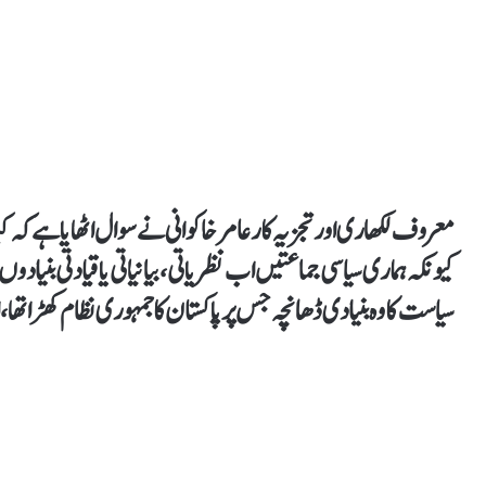
معروف لکھاری اور تجزیہ کار عامر خاکوانی نے سوال اٹھایا ہے کہ 
کیونکہ ہماری سیاسی جماعتیں اب نظریاتی، بیانیاتی یا قیادتی بنیا
سیاست کا وہ بنیادی ڈھانچہ جس پر پاکستان کا جمہوری نظام کھڑا تھا