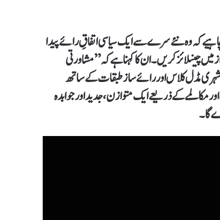
چاہیے کہ وہ نئے سرے سے ایک سیاسی اتفاقِ رائے پیدا
ز میں چینلائز کریں۔ ان کا کہنا ہے کہ ’’مشاورتی
 شہری مڈل کلاس اور رائے ساز طبقات کے ساتھ
ت اور مکالمے کے ذریعے ایک متوازن، جدید اور جوابدہ
دے گا۔