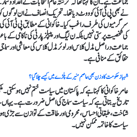
جماعت ہے۔ ان کا کہنا تھا کہ گزشتہ عام انتخابات کے اعداد و شم
نے بھی پی ٹی آئی کو ووٹ دیا تھا۔ تحریک انصاف نے ان لوگوں کو 
سرگرمیوں کی طرف راغب کیا۔ خاکوانی کے مطابق پی ٹی آئی کی س
کی شخصیت پرستی نہیں بلکہ ن لیگ اور پیپلز پارٹی کی ناکامی کے ب
جماعت دراصل مڈل کلاس اور لوئر مڈل کلاس کی معاشی اور سماجی ف
حقائق کے منافی ہے۔
شہباز حکومت کا وزن بھی عاصم منیر کے پلڑے میں کیسے چلا گیا؟
عامر خاکوانی کا کہنا ہے کہ پاکستان میں سیاست ختم نہیں ہو سکتی۔ م
تاریخ یہ بتاتی ہے کہ سیاست سماج کی اصل ضرورت ہے۔ یہاں سیاس
شناخت، طبقاتی احساس، محرومی اور طاقت کے توازن سے جڑی ہو
سیاست کا خاتمہ ممکن نہیں۔