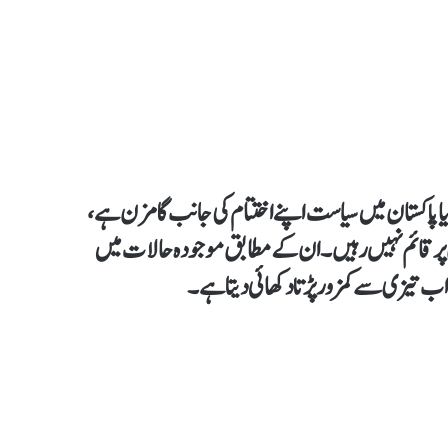
کیا پاکستان میں سیاست اپنے اختتام کی جانب گامزن ہے،
دوں پر قائم نہیں رہیں۔ ان کے مطابق موجودہ حالات میں
، اب تیزی سے کمزور پڑتا دکھائی دیتا ہے۔