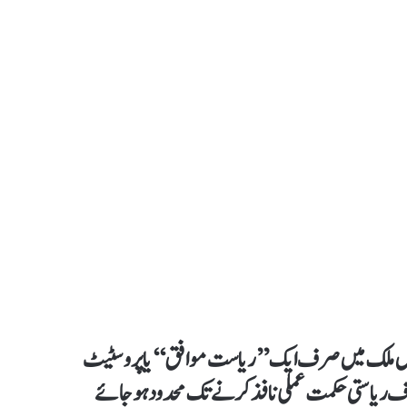
یم کے بعد مستقبل میں ملک میں صرف ایک ’’ریاست موافق‘‘ یا پرو سٹیٹ
 صرف ریاستی حکمت عملی نافذ کرنے تک محدود ہو جائے