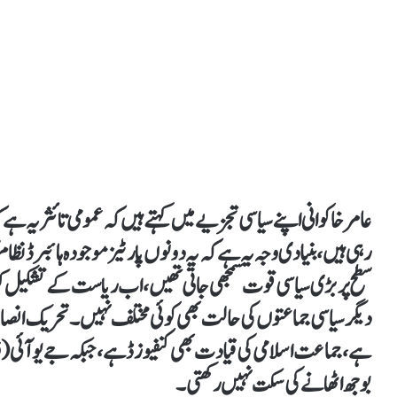
عامر خاکوانی اپنے سیاسی تجزیے میں کہتے ہیں کہ عمومی تائثر یہ ہے ک
رہی ہیں، بنیادی وجہ یہ ہے کہ یہ دونوں پارٹیز موجودہ ہائبرڈ نظام
سطح پر بڑی سیاسی قوت سمجھی جاتی تھیں، اب ریاست کے تشکیل کرد
دیگر سیاسی جماعتوں کی حالت بھی کوئی مختلف نہیں۔ تحریک انصا
ہے، جماعت اسلامی کی قیادت بھی کنفیوزڈ ہے، جبکہ جے یو آئی (
بوجھ اٹھانے کی سکت نہیں رکھتی۔