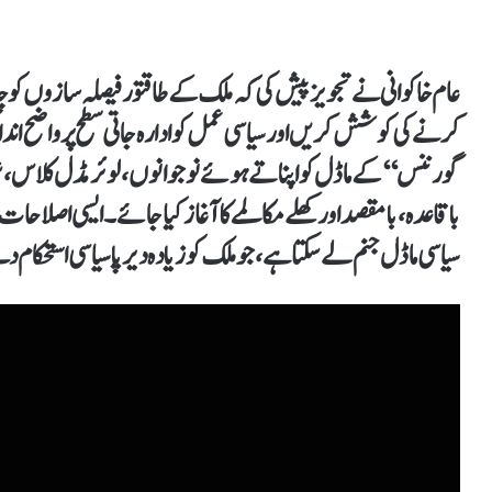
عام خاکوانی نے تجویز پیش کی کہ ملک کے طاقتور فیصلہ سازوں کو 
کرنے کی کوشش کریں اور سیاسی عمل کو ادارہ جاتی سطح پر واضح اندا
گورننس‘‘ کے ماڈل کو اپناتے ہوئے نوجوانوں، لوئر مڈل کلاس،
باقاعدہ، بامقصد اور کھلے مکالمے کا آغاز کیا جائے۔ ایسی اصلاحا
سیاسی ماڈل جنم لے سکتا ہے، جو ملک کو زیادہ دیرپا سیاسی استحکام 