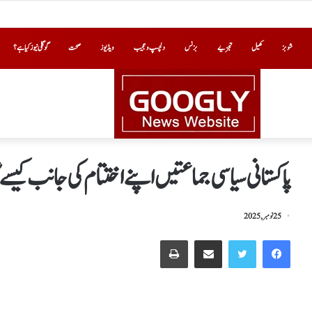
شوبز
کھیل
تجزیے
بزنس
دلچسپ و عجیب
ویڈیوز
صحت
گوگلی نیوز کیا ہے؟
پاکستانی سیاسی جماعتیں اپنے اختتام کی جانب کیسے
25 نومبر, 2025