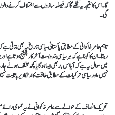
گا۔ اس کا نتیجہ یہ نکلے گا کہ فیصلہ سازوں سے اختلاف کرنے وال
گی۔
تاہم عامر خاکوانی کے مطابق پاکستانی سیاسی تاریخ یہ بھی بتاتی ہے ک
رہتا۔ ان کا کہنا ہے کہ ہر سیاسی بندوبست آخرکار چیلنج ہوتا ہے 
میں سوال یہ ہے کہ آیا اس بار بھی ایسا ہوگا یا کچھ مختلف ہونے ج
نہیں، اور سیاسی حرکیات کے مطابق طاقت کا ارتکا دیرپا ثابت نہیں
تحریک انصاف کے حوالے سے عامر خاکوانی نے یہ عمومی رائے مست