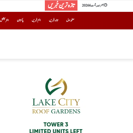
تازہ ترین خبریں
جمعرات, اگست 6 2026
صفحہ اول
تازہ خبریں
اہم خبریں
پاکستان
انٹرنیشنل