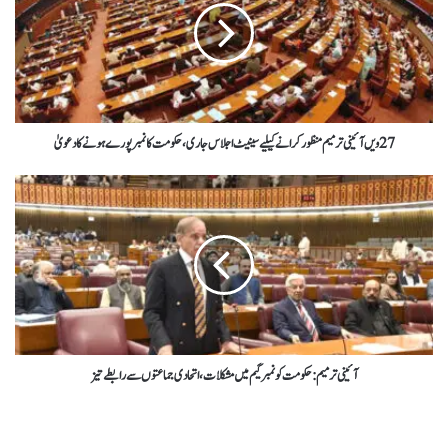
27 ویں آئینی ترمیم منظورکرانے کیلیے سینیٹ اجلاس جاری، حکومت کا نمبر پورے ہونے کا دعویٰ
آئینی ترمیم: حکومت کو نمبر گیم میں مشکلات، اتحادی جماعتوں سے رابطے تیز