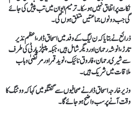
نکات پر اتفاق نہیں ہو سکا۔ ترمیم ایوان میں تب پیش کی جائے
گی جب دونوں جماعتیں متفق ہوں گی۔
ذرائع نے بتایا کہ ن لیگ کے وفد میں اسحاق ڈار، اعظم نذیر
تارڑ، انوشہ رحمان اور دیگر شامل ہیں، جبکہ پیپلز پارٹی کی طرف
سے شیری رحمان، فاروق نائیک، نوید قمر اور مرتضیٰ وہاب
ملاقات میں شریک ہیں۔
وزیر خارجہ اسحاق ڈار نے صحافیوں سے گفتگو میں کہا کہ ووٹنگ کا
وقت آنے پر سب واضح ہو جائے گا۔