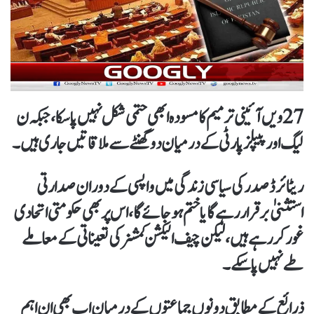
27ویں آئینی ترمیم کا مسودہ ابھی حتمی شکل نہیں پا سکا، جبکہ ن
لیگ اور پیپلز پارٹی کے درمیان دو گھنٹے سے ملاقاتیں جاری ہیں۔
ریٹائرڈ صدر کی سیاسی زندگی میں واپسی کے دوران صدارتی
استثنیٰ برقرار رہے گا یا ختم ہو جائے گا، اس پر بھی حکومتی اتحادی
غور کر رہے ہیں، لیکن چیف الیکشن کمشنر کی تعیناتی کے معاملے
طے نہیں پا سکے۔
ذرائع کے مطابق دونوں جماعتوں کے درمیان اب بھی ان اہم