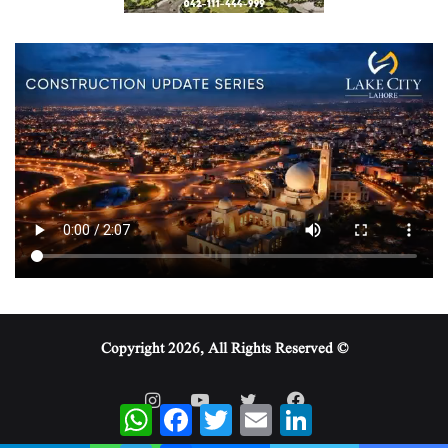
© Copyright 2026, All Rights Reserved
WhatsApp
Facebook
Twitter
Email
LinkedIn