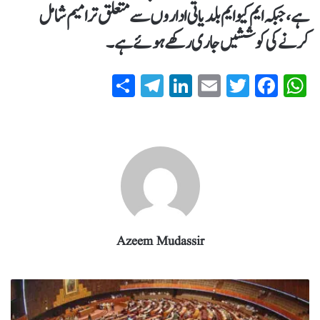
ہے، جبکہ ایم کیو ایم بلدیاتی اداروں سے متعلق ترامیم شامل
کرنے کی کوششیں جاری رکھے ہوئے ہے۔
S
T
Li
E
T
Fa
W
ha
el
nk
m
wi
ce
ha
re
eg
ed
ail
tte
bo
ts
ra
In
r
ok
A
m
pp
Azeem Mudassir