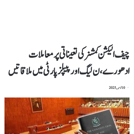
چیف الیکشن کمشنر کی تعیناتی پر معاملات
ادھورے ، ن لیگ اور پیپلز پارٹی میں ملاقاتیں
10 نومبر, 2025