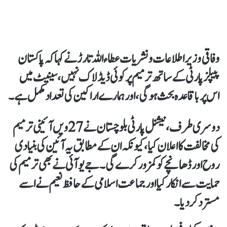
وفاقی وزیر اطلاعات و نشریات عطاء اللہ تارڑ نے کہا کہ پاکستان
پیپلز پارٹی کے ساتھ ترمیم پر کوئی ڈیڈلاک نہیں، سینیٹ میں
اس پر باقاعدہ بحث ہوگی، اور ہمارے اراکین کی تعداد مکمل ہے۔
دوسری طرف، نیشنل پارٹی بلوچستان نے 27ویں آئینی ترمیم
کی مخالفت کا اعلان کیا، کیونکہ ان کے مطابق یہ آئین کی بنیادی
روح اور ڈھانچے کو کمزور کرے گی۔ جے یو آئی نے بھی ترمیم کی
حمایت سے انکار کیا اور جماعت اسلامی کے حافظ نعیم نے اسے
مسترد کر دیا۔