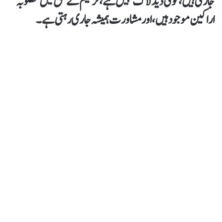
جاری ہیں، کوئی ڈیڈ لاک نہیں ہے، ترمیم کے حق میں مطلوبہ
اراکین موجود ہیں، اور مشاورت ہمیشہ جاری رہتی ہے۔