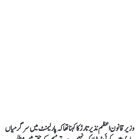
وزیر قانون اعظم نذیر تارڑ کا کہنا تھا کہ پارلیمنٹ میں سرگرمیاں