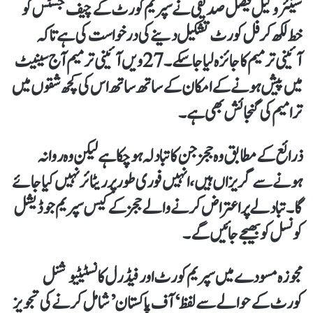
سینئر وکیل فیصل صدیقی نے سپریم کورٹ کے چیف جسٹس کو
خط لکھ کر فل کورٹ تشکیل دینے کی درخواست کی ہے تاکہ
آئینی ترمیم کا جائزہ لیا جا سکے۔ 27ویں آئینی ترمیم آج سینیٹ
میں پیش ہونے کے امکان کے ساتھ ساتھ اس کی کچھ شقوں میں
ترامیم کی گنجائش بھی ہے۔
ذرائع کے مطابق وہ ججز جن کا تبادلہ ہو چکا ہے لیکن وہ روانہ
ہونے سے گریزاں ہیں، انہیں فوری طور پر ریٹائر نہیں کیا جائے
گا۔ تبادلے پر اعتراض کرنے والے ججز کے کیس سپریم جوڈیشل
کونسل کو بھیجے جائیں گے۔
مجوزہ مسودے میں سپریم کورٹ اور فیڈرل کانسٹیٹیوشنل
کورٹ کے حوالے سے لفظ ‘آف پاکستان’ شامل کرنے کی تجویز