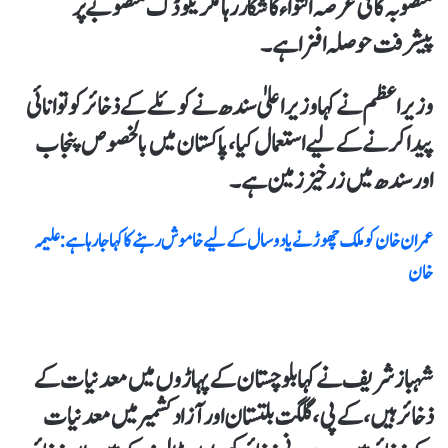
منصوبہ کافی عرصہ التواء کا شکار رہا مگر یکوڈک منصوبے پر
پیشرفت حوصلہ افزا ہے۔
وزیراعظم نےکہا وزیراعلیٰ سندھ نے کوئلے کے ذخائرکو توانائی
پیدا کرنے کےلیے استعمال کیا، پاکستان میں بالخصوص پنجاب
اورسندھ میں زرخیز زمین ہے۔
عمران خان کو ملک چھوڑنے یا دو سال کےلیے خاموش رہنے کا کہا جارہا ہے : علیمہ
خان
شہباز شریف نےکہا بلوچستان کے پہاڑوں میں معدنیات کے
ذخائر ہیں، کے پی ، گلگت بلتستان اور آزاد کشمیر میں معدنیات