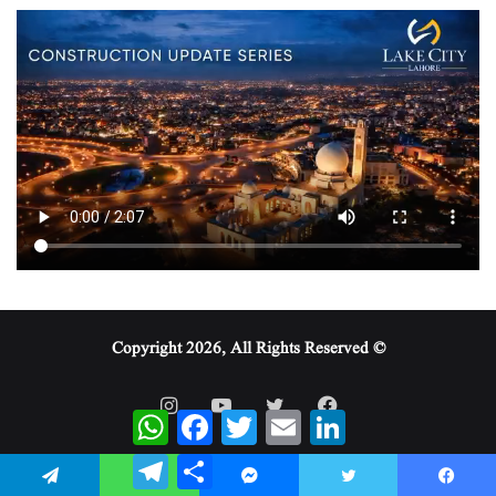
© Copyright 2026, All Rights Reserved
WhatsApp
Facebook
Twitter
Email
LinkedIn
Telegram
Share