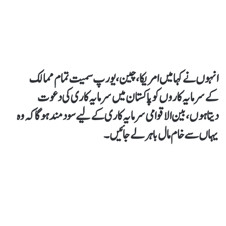
انہوں نےکہا میں امریکا، چین، یورپ سمیت تمام ممالک
کےسرمایہ کاروں کوپاکستان میں سرمایہ کاری کی دعوت
دیتاہوں، بین الاقوامی سرمایہ کاری کے لیے سود مند ہوگا کہ وہ
یہاں سے خام مال باہر لے جائیں۔