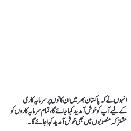
انہوں نےکہ پاکستان بھر میں ان کانوں پر سرمایہ کاری
کےلیےآپ کو خوش آمدید کہا جائےگا، تمام سرمایہ کاروں کو
مشترکہ منصوبوں میں بھی خوش آمدید کہا جائے گا۔