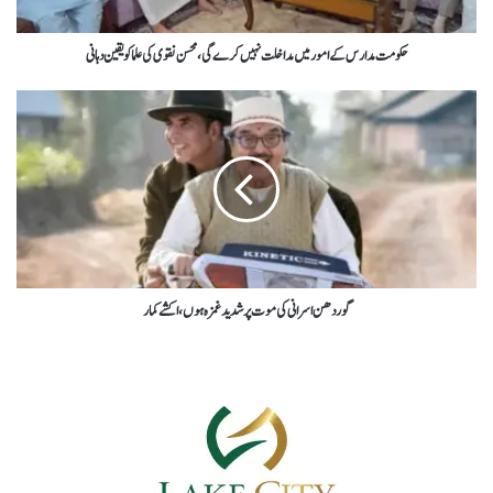
حکومت مدارس کےامورمیں مداخلت نہیں کرےگی،محسن نقوی کی علماکویقین دہانی
گوردھن اسرانی کی موت پرشدید غمزہ ہوں،اکشے کمار