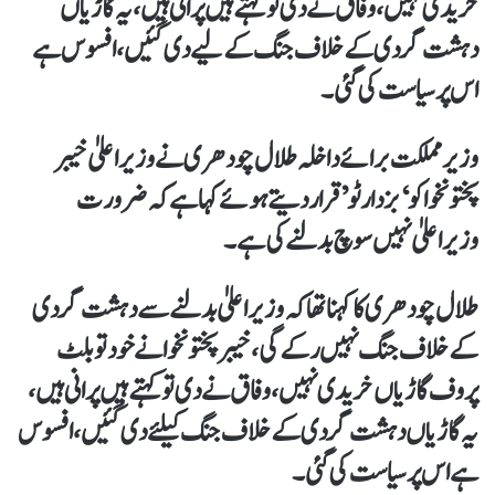
خریدی نہیں، وفاق نے دی تو کہتے ہیں پرانی ہیں، یہ گاڑیاں
دہشت گردی کے خلاف جنگ کے لیے دی گئیں ،افسوس ہے
اس پر سیاست کی گئی۔
وزیر مملکت برائے داخلہ طلال چودھری نے وزیراعلیٰ خیبر
پختونخوا کو ‘بزدار ٹو’قرار دیتے ہوئے کہا ہےکہ ضرورت
وزیراعلیٰ نہیں سوچ بدلنےکی ہے۔
طلال چودھری کا کہنا تھا کہ وزیراعلیٰ بدلنے سے دہشت گردی
کے خلاف جنگ نہیں رکےگی، خیبر پختونخوا نے خود تو بلٹ
پروف گاڑیاں خریدی نہیں، وفاق نے دی تو کہتے ہیں پرانی ہیں،
یہ گاڑیاں دہشت گردی کے خلاف جنگ کیلئے دی گئیں ،افسوس
ہے اس پر سیاست کی گئی۔