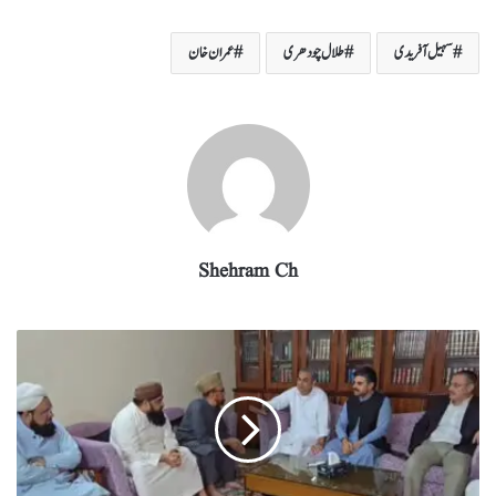
ha
el
nk
m
wi
ce
ha
re
eg
ed
ail
tte
bo
ts
سہیل آفریدی
طلال چودھری
عمران خان
ra
In
r
ok
A
m
pp
Shehram Ch