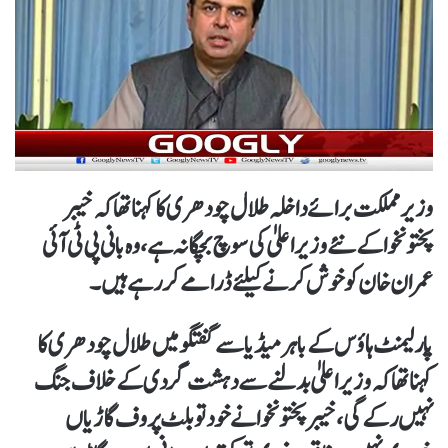
وزیر مملکت برائے داخلہ طلال چودھری کا کہنا تھا کہ خیبر
پختونخوا کے نئے وزیر اعلیٰ کی سوچ بچگانہ ہے، وہ بانی پی ٹی آئی
عمران خان کو خوش کرنےکیلئےڈرامےکررہےہیں۔
پارلیمنٹ ہاؤس کے باہر میڈیا سےگفتگو میں طلال چودھری کا
کہنا تھا کہ وزیراعلیٰ بدلنے سے دہشت گردی کے خلاف جنگ
نہیں رکےگی، خیبر پختونخوا نے خود تو بلٹ پروف گاڑیاں