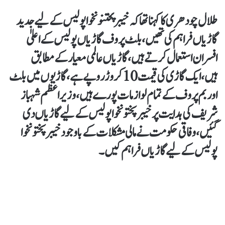
طلال چودھری کا کہنا تھا کہ خیبرپختنونخوا پولیس کےلیے جدید
گاڑیاں فراہم کی تھیں، بلٹ پروف گاڑیاں پولیس کے اعلیٰ
افسران استعمال کرتے ہیں، گاڑیاں عالمی معیار کے مطابق
ہیں،ایک گاڑی کی قیمت 10 کروڑ روپے ہے،گاڑیوں میں بلٹ
اور بم پروف کے تمام لوازمات پورے ہیں، وزیر اعظم شہباز
شریف کی ہدایت پر خیبر پختونخوا پولیس کےلیے گاڑیاں دی
گئیں، وفاقی حکومت نے مالی مشکلات کے باوجود خیبر پختونخوا
پولیس کےلیےگاڑیاں فراہم کیں۔