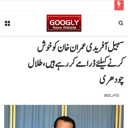
سہیل آفریدی عمران خان کو خوش
کرنےکیلئےڈرامے کررہے ہیں،طلال
چودھری
21 اکتوبر, 2025