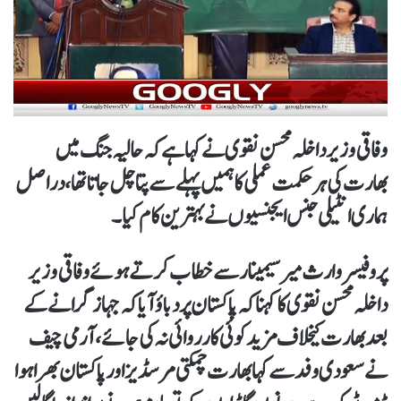
وفاقی وزیر داخلہ محسن نقوی نے کہا ہے کہ حالیہ جنگ میں
بھارت کی ہر حکمت عملی کا ہمیں پہلے سے پتا چل جاتا تھا، دراصل
ہماری انٹیلی جنس ایجنسیوں نے بہترین کام کیا۔
پروفیسروارث میرسیمینار سے خطاب کرتے ہوئے وفاقی وزیر
داخلہ محسن نقوی کاکہنا کہ پاکستان پر دباؤ آیا کہ جہاز گرانے کے
بعد بھارت کیخلاف مزید کوئی کارروائی نہ کی جائے، آرمی چیف
نے سعودی وفد سے کہا بھارت چمکتی مرسڈیز اور پاکستان بھرا ہوا