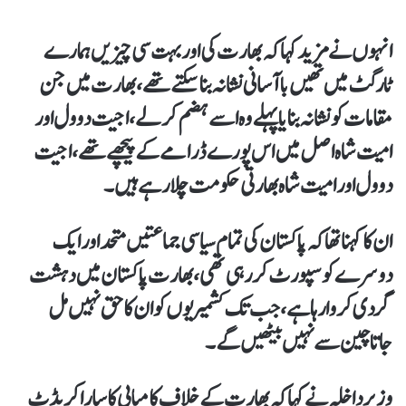
انہوں نے مزید کہا کہ بھارت کی اوربہت سی چیزیں ہمارے
ٹارگٹ میں تھیں باآسانی نشانہ بناسکتے تھے، بھارت میں جن
مقامات کو نشانہ بنایا پہلے وہ اسے ہضم کرلے، اجیت دوول اور
امیت شاہ اصل میں اس پورے ڈرامے کے پیچھے تھے، اجیت
دوول اور امیت شاہ بھارتی حکومت چلا رہے ہیں۔
ان کا کہنا تھاکہ پاکستان کی تمام سیاسی جماعتیں متحد اورایک
دوسرے کو سپورٹ کررہی تھی، بھارت پاکستان میں دہشت
گردی کروارہا ہے، جب تک کشمیریوں کو ان کا حق نہیں مل
جاتاچین سے نہیں بیٹھیں گے۔
وزیر داخلہ نے کہا کہ بھارت کے خلاف کامیابی کا سارا کریڈٹ