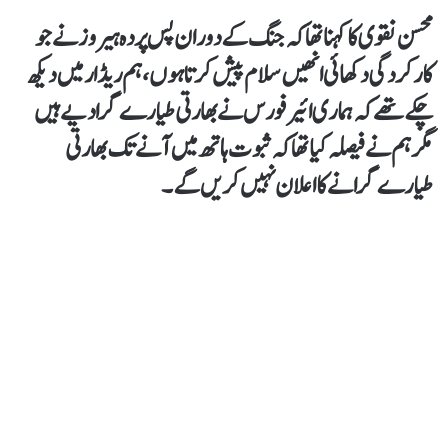
محسن نقوی کا کہنا تھاکہ جنگ کے دوران پس پردہ ہیروز نے جو
کارکردگی دکھائی انھیں سلام پیش کرتاہوں، ہم ریڈار میں دیکھ
چکے تھے کہ ہماری ائیرفورس نے بھارتی طیارے گرادیے ہیں
مگر ہم نے فیصلہ کیا تھا کہ ثبوت ہاتھ میں آنے تک بھارتی
طیارے گرانے کا اعلان نہیں کریں گے۔