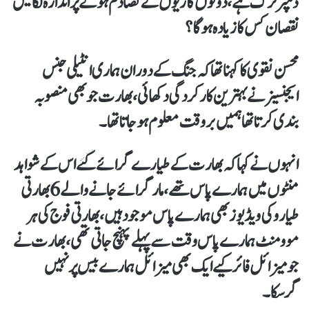
ڈمپرٹرک ہے، دونوں گاڑیوں کے تصادم ہونے پر اندازہ لگالیں
نقصان کس کا زیادہ ہوگا؟
محسن نقوی کا کہنا تھاکہ جنگ کے دوران ہماری انٹیلی جنس
ایجنسیز نے بہترین کارکردگی دکھائی، بھارت جو بھی منصوبہ
بندی کرتا تھاہمیں بروقت معلوم ہوجاتا تھا۔
انہوں نے کہا کہ بھارت کے طیارے گرائے گئے اس کے شواہد
منٹوں میں ہمارے پاس تھے، مارگرائے جانے والے 6 بھارتی
طیارو کی ویڈیوز بھی ہمارے پاس موجود ہیں، بھارتی فوج کی ہر
موومنٹ ہمارے پاس وقت سے پہلے پہنچ جاتی تھی، بھارت نے
جو میزائل فائر کیے ایک بھی میزائل ہمارے بیس پر نہیں
گرسکا۔