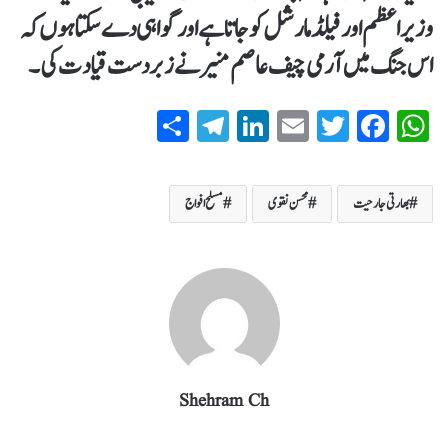
وزیراعظم اور فیلڈ مارشل کو جاتا ہے اور گواہی دے سکتا ہوں کہ
اس جنگ میں آرمی چیف عاصم منیر نے زبردست قیادت کی ۔
S
T
Li
E
T
Fa
W
ha
el
nk
m
wi
ce
ha
re
eg
ed
ail
tte
bo
ts
بھارتی جارحیت
محسن نقوی
مسلح افواج
ra
In
r
ok
A
m
pp
Shehram Ch