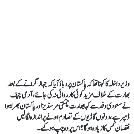
وزیر داخلہ کا کہنا تھاکہ پاکستان پر دباؤ آیا کہ جہاز گرانے کے بعد
بھارت کے خلاف مزید کوئی کارروائی نہ کی جائے، آرمی چیف
نے سعودی وفد سے کہا بھارت چمکتی مرسڈیز اور پاکستان بھرا ہوا
ڈمپر ہے، دونوں گاڑیوں کے تصادم ہونے پر اندازہ لگالیں
نقصان کس کا زیادہ ہوگا؟ اس پر وہ چپ ہوگئے۔