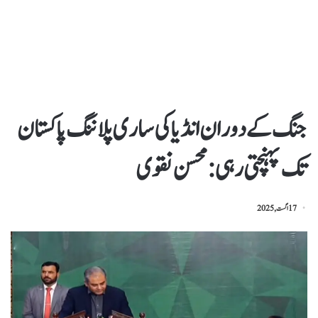
جنگ کے دوران انڈیا کی ساری پلاننگ پاکستان
تک پہنچتی رہی :محسن نقوی
17 اگست, 2025