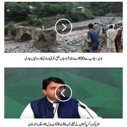
بونیر : سیلاب سے 400 سے زائد افراد جاں بحق، فوجی امدادی کارروائیاں جاری
انڈیا کو ہراکر پاکستان نے خطے میں طاقت کا توازن بدل ڈالا،ملک احمدخان