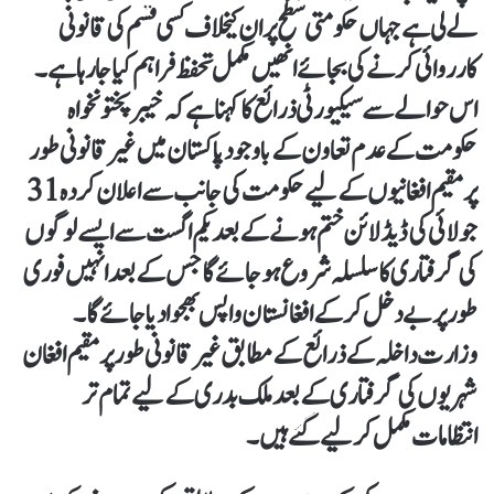
لے لی ہے جہاں حکومتی سطح پر ان کیخلاف کسی قسم کی قانونی
کارروائی کرنے کی بجائے انھیں مکمل تحفظ فراہم کیا جا رہا ہے۔
اس حوالے سے سیکیورٹی ذرائع کا کہنا ہے کہ خیبرپختونخواہ
حکومت کے عدم تعاون کے باوجود پاکستان میں غیر قانونی طور
پر مقیم افغانیوں کے لیے حکومت کی جانب سے اعلان کردہ31
جولائی کی ڈیڈ لائن ختم ہونے کے بعد یکم اگست سے ایسے لوگوں
کی گرفتاری کا سلسلہ شروع ہو جائے گا جس کے بعد انہیں فوری
طور پر بے دخل کر کے افغانستان واپس بھجوا دیا جائے گا۔
وزارت داخلہ کے ذرائع کے مطابق غیر قانونی طور پر مقیم افغان
شہریوں کی گرفتاری کے بعد ملک بدری کے لیے تمام تر
انتظامات مکمل کر لیے گئے ہیں۔