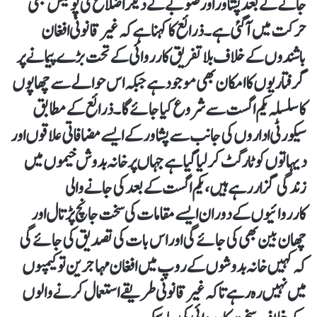
جانے کے بعد پشاور اور صوبے کے دیگر اضلاع کی پولیس بھی
حرکت میں آگئی ہے۔ ذرائع کا کہنا ہے کہ غیر قانونی افغان
باشندوں کے خلاف بلاتفریق کارروائی کے تحت بڑے پیمانے پر
گرفتاریوں کا امکان بھی موجود ہے جبکہ اس حوالے سے چھاپوں
کا سلسلہ یکم اگست سے شروع کیا جائے گا۔ ذرائع کے مطابق
سیکورٹی اداروں کی جانب سے پشاور کے ایسے مضافاتی علاقوں اور
دیہاتوں کو ٹارگٹ کر لیا گیا ہے جہاں پر خانہ بدوش خیموں میں
زندگی گزار رہے ہیں، یکم اگست کے بعد کی جانے والی
کارروائیوں کے دوران ایسے مقامات کی سخت جانچ پڑتال اور
چھان بین بھی کی جائے گی اور اس بات کی تصدیق کی جائے گی
کہ کہیں خانہ بدوشوں کے روپ میں افغان مہاجرین تو کیمپوں
میں نہیں رہ رہے تا کہ غیر قانونی طریقے استعمال کرنے والوں