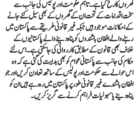
گھروں کا رخ کیا ہے۔ تاہم حکومت اور پولیس کی جانب سے
سخت اقدامات کے تحت ان کے گھروں کے بھی سیل کئے جانے
کے امکانات موجود ہیں جبکہ غیر قانونی طریقے سے پاکستان میں
رہنے والے افغان باشندوں کو پناہ دینے والے پاکستانیوں کے
خلاف بھی قانون کے مطابق کارروائی کی جاسکتی ہے۔ اس لئے
حکام کی جانب سے پاکستانی عوام کو بھی ہدایت کی گئی ہے کہ وہ
اس حوالے سے حکومت اور پولیس کے ساتھ تعاون کریں اور جو
افغان باشندے غیر قانونی طور پر پاکستان میں رہ رہے ہیں ان کو
پناہ دینے یا سہولیات فراہم کرنے سے گریز کریں۔