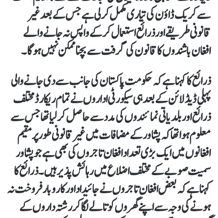
سے کریک ڈاؤن کی تیاری مکمل کر لی ہے جس کے بعد غیر
قانونی طریقے اور ذرائع استعمال کر کے واپس نہ جانے والے
افغان باشندوں کا قانون کی گرفت سے بچنا ممکن نہیں ہو گا۔
ذرائع کا کہنا ہے کہ حکومت پاکستان کی جانب سے دی جانے والی
پہلی ڈیڈ لائن کے بعد ہی سیکورٹی اداروں نے تمام ریکارڈ مختلف
ذرائع اور بلدیاتی نمائندوں کی مدد سے حاصل کر لیا تھا جس سے
معلوم ہوا تھا کہ پشاور کے مضافات میں غیر قانونی طور پر مقیم
افغانوں میں ایک بڑی تعدا د افغان تاجروں کی بھی ہے جو پشاور
سمیت صوبے کے مختلف اضلاع میں رہائش پذیر ہیں۔ ذرائع کا
کہنا ہے کہ بعض افغان تاجروں نے جائیداد اور کاروبار فروخت نہ
ہونے کی وجہ سے اپنے گھروں کو تالے لگا کر رشتہ داروں کے