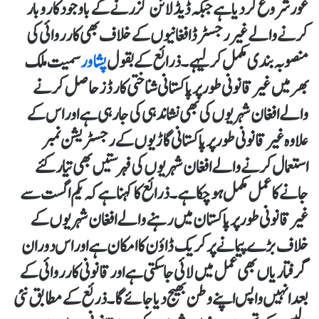
غور شروع کر دیا ہے جبکہ ڈیڈ لائن گزرنے کے باوجود کاروبار
کرنے والے غیر رجسٹرڈ افغانیوں کے خلاف بھی کارروائی کی
منصوبہ بندی مکمل کر لیہے ۔ ذرائع کے بقول
پشاور
سمیت ملک
بھر میں غیر قانونی طور پر پاکستانی شناختی کارڈز حاصل کرنے
والے افغان شہریوں کی بھی نشاندہی کی جارہی ہے اور اس کے
علاوہ غیر قانونی طور پر پاکستانی گاڑیوں کے رجسٹریشن نمبر
استعمال کرنے والے افغان شہریوں کی فہرستیں بھی تیار کئے
جانے کا عمل مکمل ہو چکا ہے۔ ذرائع کا کہنا ہے کہ یکم اگست سے
غیر قانونی طور پر پاکستان میں رہنے والے افغان شہریوں کے
خلاف بڑے پیمانے پر کریک ڈاؤن کا امکان ہے اور اس دوران
گرفتاریاں بھی عمل میں لائی جاسکتی ہے اور قانونی کارروائی کے
بعد انہیں واپس اپنے وطن بھیج دیا جائے گا۔ ذرئع کے مطابق نئی