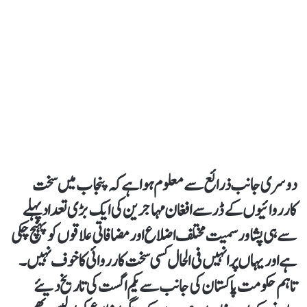
دوسری جانب ذرائع سے معلوم ہوا ہے کہ پنجاب میں سخت
کارروائیوں کے ڈر سے افغان مہاجرین کی ایک بڑی تعداد پہلے
سے ہی پشاور سمیت مختلف اضلاع اور مضافاتی علاقوں کو پہنچ چکی
ہے اور یہاں پر انہیں فی الحال کسی سخت کارروائی کا خوف نہیں۔
تاہم حکومت پاکستان کی جانب سے یکم اگست کی تاریخ دیئے