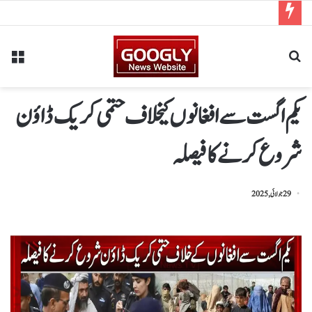
یکم اگست سے افغانوں کیخلاف حتمی کریک ڈاؤن
شروع کرنےکافیصلہ
29 جولائی, 2025