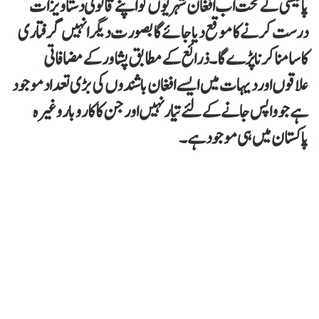
پالیسی کے تحت اب افغان شہریوں کو اپنے قانونی دستاویزات
درست کرنے کا موقع دیا جائے گا بصورت دیگر انہیں گرفتاری
کا سامنا کرنا پڑے گا۔ ذرائع کے مطابق پشاور کے مضافاتی
علاقوں اور دیہات میں ایسے افغان باشندوں کی بڑی تعداد موجود
ہے جو واپس جانے کے لئے تیار نہیں اور جن کا کاروبار وغیرہ
پاکستان میں ہی موجود ہے۔