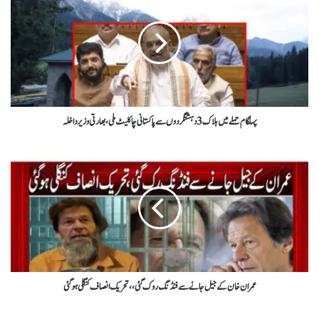
پہلگام حملے میں ہلاک3دہشتگردوں سےپاکستانی چاکلیٹ ملی،بھارتی وزیرداخلہ
عمران خان کےجیل جانے سےفنڈنگ روک گئی،،تحریک انصاف کنگلی ہو گئی