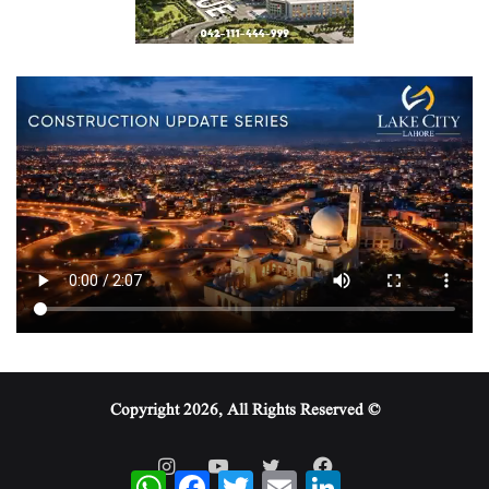
© Copyright 2026, All Rights Reserved
WhatsApp
Facebook
Twitter
Email
LinkedIn