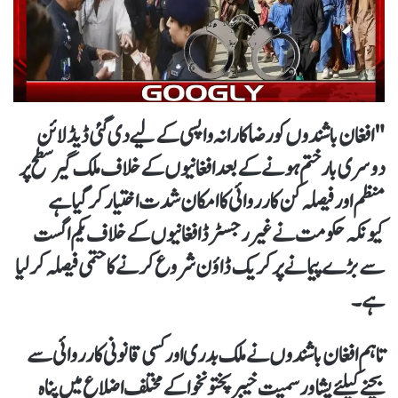
"افغان باشندوں کو رضاکارانہ واپسی کے لیے دی گئی ڈیڈ لائن
دوسری بار ختم ہونے کے بعد افغانیوں کے خلاف ملک گیر سطح پر
منظم اور فیصلہ کن کارروائی کا امکان شدت اختیار کر گیا ہے
کیونکہ حکومت نے غیر رجسٹرڈ افغانیوں کے خلاف یکم اگست
سے بڑے پیمانے پر کریک ڈاؤن شروع کرنے کا حتمی فیصلہ کر لیا
ہے۔
تاہم افغان باشندوں نے ملک بدری اور کسی قانونی کارروائی سے
بچنے کیلئے پشاور سمیت خیبر پختونخوا کے مختلف اضلاع میں پناہ