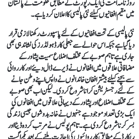
روزنامہ امت کی ایک رپورٹ کے مطابق حکومت نے پاکستان
میں مقیم افغانیوں کیلئے نئی پالیسی کا اعلان کر دیا ہے۔
نئی پالیسی کے تحت افغانیوں کے لئے پاسپورٹ رکھنالازمی قرار
دیا گیا ہے جبکہ اس حوالے سے جعلی کارڈ ہولڈرز کی نشاندہی بھی
جاری ہے تاہم صوبے کے مختلف اضلاع سمیت پشاور کے
مضافاتی علاقوں میں افغانوں نے ڈیرے ڈال دیئے اور کارروائی
سے بچنے کیلئے بیشتر افغان خاندانوں نے واپس اپنے وطن جانے
کے لئے رجسٹریشن کرانا شروع کر دی۔ لیکن اب بھی صوبے
کے مختلف اضلاع اور پشاور کے دیہاتی علاقوں میں افغانوں کی
ایک بڑی تعداد موجود ہے جنہوں نے خانہ بدوشوں جیسی زندگی
بسر کرنا شروع کر دی ہے۔ تاہم پولیس نے مرتب کردہ ڈیٹا اور
ریکارڈ کے مطابق کارروائیوں کی اجازت ملنے کے بعد یکم اگست