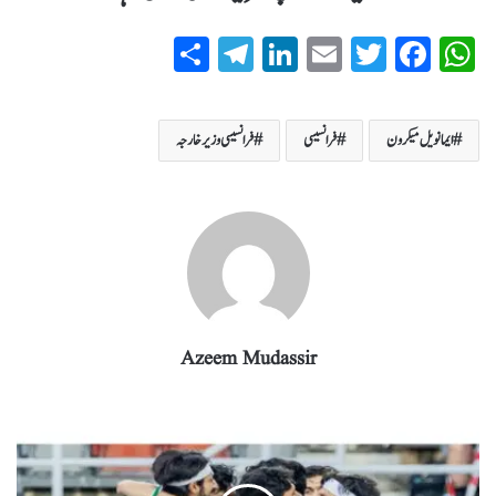
S
T
Li
E
T
Fa
W
ha
el
nk
m
wi
ce
ha
re
eg
ed
ail
tte
bo
ts
ایمانویل میکرون
فرانسیسی
فرانسیسی وزیر خارجہ
ra
In
r
ok
A
m
pp
Azeem Mudassir