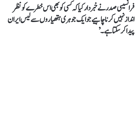
فرانسیسی صدر نےخبردار کیا کہ کسی کو بھی اس خطرے کو نظر
انداز نہیں کرنا چاہیے جو ایک جوہری ہتھیاروں سے لیس ایران
پیدا کر سکتا ہے۔’