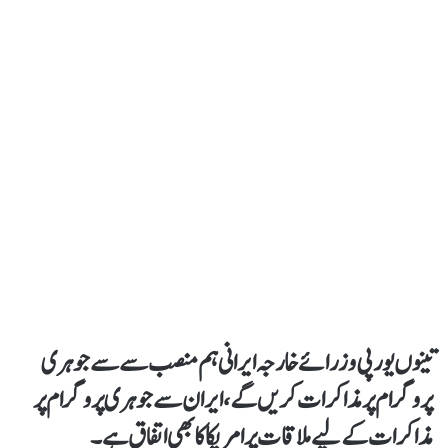
تینوں یورپی وزرائے خارجہ ایرانی ہم منصب سے سے جوہری
پروگرام پر مذاکرات کریں گے، ایران سے جوہری پروگرام پر
مذاکرات کے لیے ملاقات پر امریکا کا بھی اتفاق ہے۔