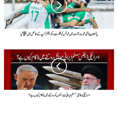
پاکستان پنالٹی شوٹ آؤٹ میں فرانس کو شکست دیکر نیشنز کپ کے فائنل میں پہنچ گیا
اسرائیلی دفاعی سسٹم ایرانی میزائلوں کو روکنے میں ناکام کیوں ہے؟