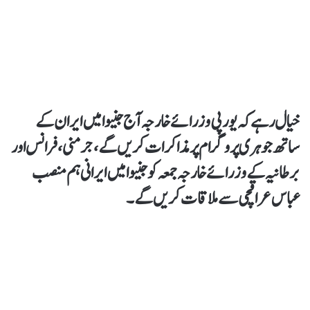
خیال رہے کہ یورپی وزرائے خارجہ آج جنیوا میں ایران کے
ساتھ جوہری پروگرام پر مذاکرات کریں گے، جرمنی، فرانس اور
برطانیہ کے وزرائے خارجہ جمعہ کو جنیوا میں ایرانی ہم منصب
عباس عراقچی سے ملاقات کریں گے۔