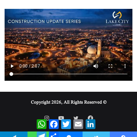
© Copyright 2026, All Rights Reserved
WhatsApp
Facebook
Twitter
Email
LinkedIn
Telegram
Share