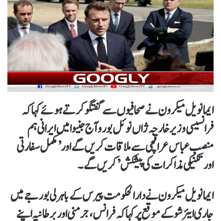
ایمانویل میکرون نے صحافیوں سے گفتگو کرتے ہوئے کہا کہ
فرانسیسی وزیر خارجہ ژاں نوئل بورو آج جنیوا میں ایرانی ہم
منصب عباس عراقچی سے ملاقات کریں گے اور ’ مکمل سفارتی
اورتکنیکی مذاکرات کی پیشکش’ کریں گے۔
ایمانویل میکرون نے دارالحکومت پیرس کے باہر لی بورجے میں
جاری ایئر شو کے موقع پر کہا کہ فرانس، جرمنی اور برطانیہ اپنے