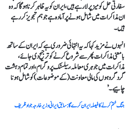
سفارتی حل کو میز پر لا رہے ہیں، ایران کو یہ ظاہر کرنا ہوگا کہ وہ
ان مذاکرات میں شامل ہونے پر آمادہ ہے جو ہم تجویز کررہے
ہیں۔
انہوں نے مزید کہا کہ یہ انتہائی ضروری ہے کہ ایران کے ساتھ
بامعنی مذاکرات پھر سےشروع کرنے کو ترجیح دی جائے،
مذاکرات میں جوہری معاملہ، بیلسٹک پروگرام، اور تمام دہشت
گرد گروہوں کی مالی معاونت ( کے موضوعات ) کو شامل ہونا
چاہیے۔ ’
جنگ ختم کرنے کا فیصلہ ایران کرے گا : سابق ایرانی وزیر خارجہ جواد ظریف