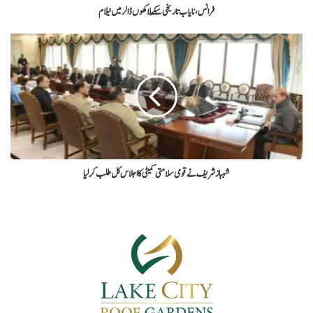
فرانس،نایاب تاریخی سِکّے لاکھوں ڈالر میں نیلام
شہبازشریف نےقومی سلامتی کمیٹی کااجلاس کل طلب کرلیا