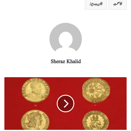
صحت
ہیٹ ویوز
ra
In
r
ok
A
m
pp
Sheraz Khalid