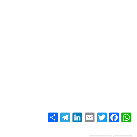
S
T
Li
E
T
Fa
W
ha
el
nk
m
wi
ce
ha
re
eg
ed
ail
tte
bo
ts