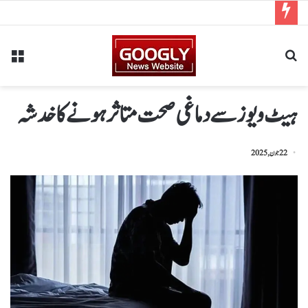
ہیٹ ویوز سے دماغی صحت متاثرہونےکاخدشہ
22 جون, 2025