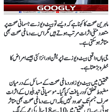
ماہرین صحت کاکہناہے کہ ویسے تو ہیٹ ویوز سے جسمانی صحت پر
متعدد منفی اثرات مرتب ہوتے ہیں مگر اس سے دماغی صحت بھی
متاثر ہوسکتی ہے۔
جی ہاں واقعی ہیٹ ویوز سے ڈپریشن اور انزائٹی جیسے امراض کا
خطرہ بڑھتا ہے۔
تحقیق میں ہیٹ ویوز اور دماغی صحت کے مسائل کے درمیان
مضبوط تعلق کو دریافت کیا گیا۔ موسمیاتی تبدیلیوں کے اثرات
صرف جسم تک محدود نہیں بلکہ اس سے دماغی صحت بھی متاثر
ہوتی ہے۔ اس تحقیق میں 10 سے 18 سال کی عمر کے لگ