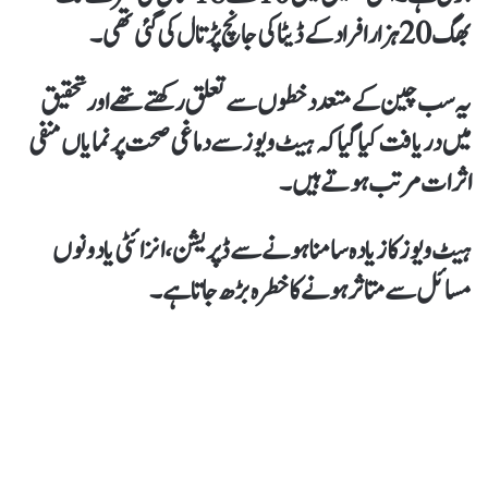
بھگ 20 ہزار افراد کے ڈیٹا کی جانچ پڑتال کی گئی تھی۔
یہ سب چین کے متعدد خطوں سے تعلق رکھتے تھے اور تحقیق
میں دریافت کیا گیا کہ ہیٹ ویوز سے دماغی صحت پر نمایاں منفی
اثرات مرتب ہوتے ہیں۔
ہیٹ ویوز کا زیادہ سامنا ہونے سے ڈپریشن، انزائٹی یا دونوں
مسائل سے متاثر ہونے کا خطرہ بڑھ جاتا ہے۔