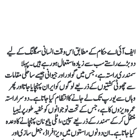
ایف آئی اے حکام کے مطابق اس وقت انسانی سمگلنگ کے لیے
دو بڑے راستے سب سے زیادہ استعمال ہو رہے ہیں۔پہلا
سمندری راستہ ہے، جس میں گوادر اور جیوانی جیسے ساحلی مقامات
سے چھوٹی کشتیوں کے ذریعے لوگوں کو ایران پہنچایا جاتا اور پھر
وہاں سے یورپ تک لے جانے کا انتظام کیا جاتا ہے۔دوسرا راستہ
عمرہ ویزوں کا ہے، جس کے تحت نوجوانوں کو خفیہ طور پر لیبیا
منتقل کر کے سمندر کے ذریعے سپین، اٹلی یا یونان پہنچانے کا وعدہ
کیا جاتا ہے۔ ان دونوں راستوں میں ویزا فراڈ، جعل سازی اور