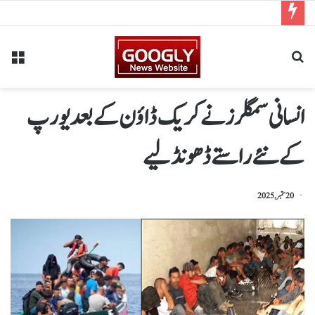
انسانی سمگلرز نے کریک ڈاؤن کے بعد یورپ
کے نئے راستے ڈھونڈ لیے
20 ستمبر, 2025