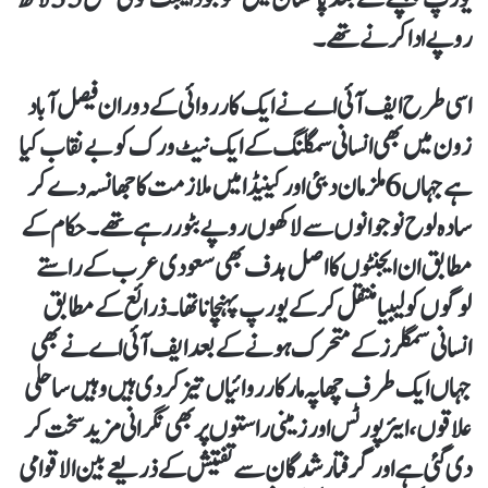
روپے ادا کرنے تھے۔
اسی طرح ایف آئی اے نے ایک کارروائی کے دوران فیصل آباد
زون میں بھی انسانی سمگلنگ کے ایک نیٹ ورک کو بے نقاب کیا
ہے جہاں 6 ملزمان دبئی اور کینیڈا میں ملازمت کا جھانسہ دے کر
سادہ لوح نوجوانوں سے لاکھوں روپے بٹور رہے تھے۔ حکام کے
مطابق ان ایجنٹوں کا اصل ہدف بھی سعودی عرب کے راستے
لوگوں کو لیبیا منتقل کر کے یورپ پہنچانا تھا۔ ذرائع کے مطابق
انسانی سمگلرز کے متحرک ہونے کے بعد ایف آئی اے نے بھی
جہاں ایک طرف چھاپہ مار کارروائیاں تیز کر دی ہیں وہیں ساحلی
علاقوں، ایئرپورٹس اور زمینی راستوں پر بھی نگرانی مزید سخت کر
دی گئی ہے اور گرفتار شدگان سے تفتیش کے ذریعے بین الاقوامی