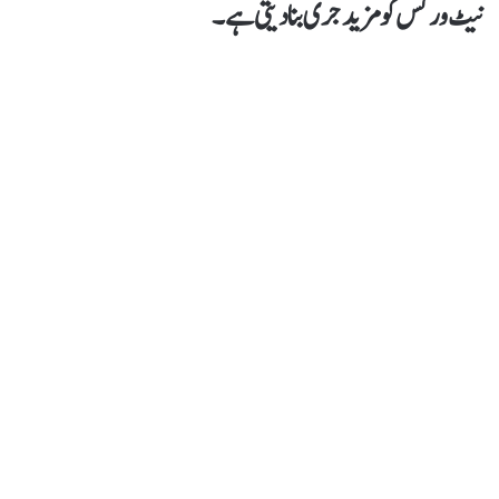
نیٹ ورکس کو مزید جری بنا دیتی ہے۔