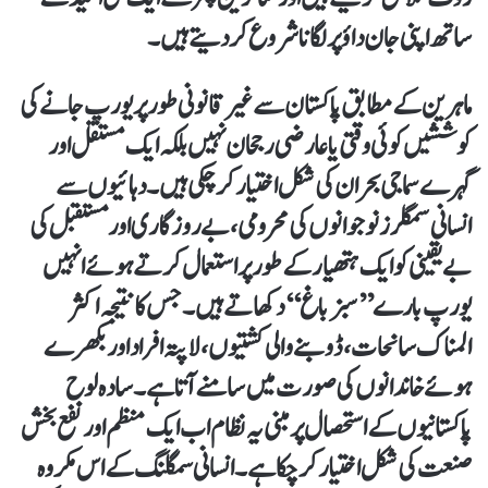
ساتھ اپنی جان داؤ پر لگانا شروع کر دیتے ہیں۔
ماہرین کے مطابق پاکستان سے غیر قانونی طور پر یورپ جانے کی
کوششیں کوئی وقتی یا عارضی رجحان نہیں بلکہ ایک مستقل اور
گہرے سماجی بحران کی شکل اختیار کر چکی ہیں۔ دہائیوں سے
انسانی سمگلرز نوجوانوں کی محرومی، بے روزگاری اور مستقبل کی
بے یقینی کو ایک ہتھیار کے طور پر استعمال کرتے ہوئے انہیں
یورپ بارے ’’سبز باغ‘‘ دکھاتے ہیں۔ جس کا نتیجہ اکثر
المناک سانحات، ڈوبنے والی کشتیوں، لاپتہ افراد اور بکھرے
ہوئے خاندانوں کی صورت میں سامنے آتا ہے۔ سادہ لوح
پاکستانیوں کے استحصال پر مبنی یہ نظام اب ایک منظم اور نفع بخش
صنعت کی شکل اختیار کر چکا ہے۔ انسانی سمگلنگ کے اس مکروہ