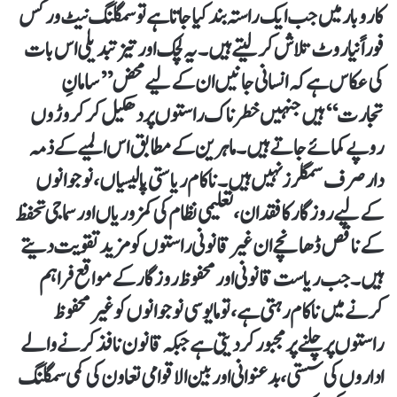
کاروبار میں جب ایک راستہ بند کیا جاتا ہے تو سمگلنگ نیٹ ورکس
فوراً نیا روٹ تلاش کر لیتے ہیں۔ یہ لچک اور تیز تبدیلی اس بات
کی عکاس ہے کہ انسانی جانیں ان کے لیے محض ’’سامانِ
تجارت‘‘ ہیں جنہیں خطرناک راستوں پر دھکیل کر کروڑوں
روپے کمائے جاتے ہیں۔ ماہرین کے مطابق اس المیے کے ذمہ
دار صرف سمگلرز نہیں ہیں۔ ناکام ریاستی پالیسیاں، نوجوانوں
کے لیے روزگار کا فقدان، تعلیمی نظام کی کمزوریاں اور سماجی تحفظ
کے ناقص ڈھانچے ان غیرقانونی راستوں کو مزید تقویت دیتے
ہیں۔ جب ریاست قانونی اور محفوظ روزگار کے مواقع فراہم
کرنے میں ناکام رہتی ہے، تو مایوسی نوجوانوں کو غیر محفوظ
راستوں پر چلنے پر مجبور کردیتی ہے جبکہ قانون نافذ کرنے والے
اداروں کی سستی، بدعنوانی اور بین الاقوامی تعاون کی کمی سمگلنگ