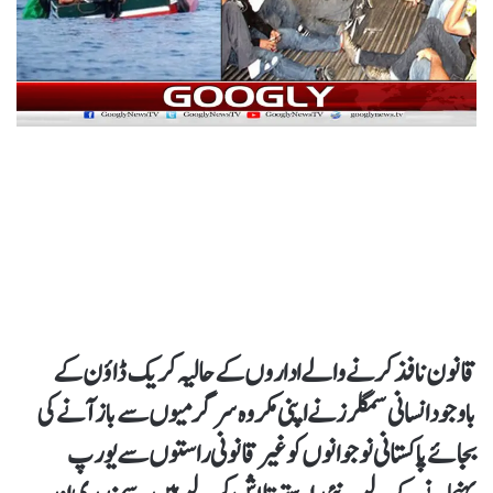
قانون نافذ کرنے والے اداروں کے حالیہ کریک ڈاؤن کے
باوجود انسانی سمگلرز نے اپنی مکروہ سرگرمیوں سے باز آنے کی
بجائے پاکستانی نوجوانوں کو غیر قانونی راستوں سے یورپ