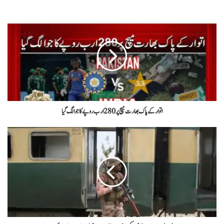
اتوار کے پاک بھارت میچ پر 280ارب روپے کا جوا لگ گیا