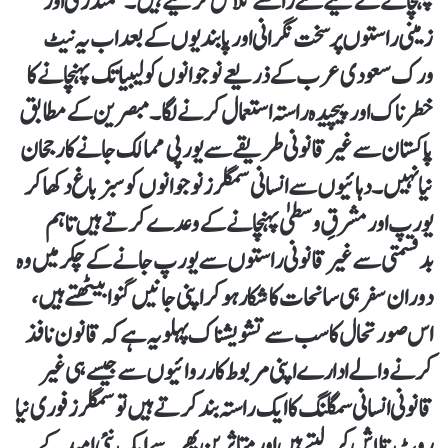
پہنچانے کے لیے نئے راستے تلاش کر لیے ہیں۔ سمندری اور
زمینی راستوں پر سخت نگرانی اور پابندیوں کے بعد اب یہ نیٹ
ورک سعودی عرب کے ذریعے نوجوانوں کو لیبیا تک پہنچانے کا
خطرناک اور پیچیدہ راستہ استعمال کرنے لگا۔ مبصرین کے مطابق
پاکستان سے غیر قانونی طریقے سے یورپی ممالک جانے کا رجحان
نیا نہیں۔ دہائیوں سے انسانی سمگلرز نوجوانوں کو سبز باغ دکھا کر
یورپ اور مشرقِ وسطیٰ پہنچانے کے وعدے کرتے ہیں تاہم
بدقسمتی سے غیر قانونی راستوں سے یورپ جانے کے چکر میں وہ
دوران سفر ہی سانحات کا شکار ہو کر اپنی جانیں گنوا بیٹھتے ہیں،
اس صورتحال کا سب سے تشویشناک پہلو یہ ہے کہ قانون نافذ
کرنے والے ادارے اپنی مربوط کارروائیوں سے جیسے ہی غیر
قانونی انسانی سمگلنگ کا ایک راستہ بند کرتے ہیں تو سمگلرز فوری نیا
روٹ تلاش کر لیتے ہیں اور متاثرین پھر سے ایک نئی امید کے