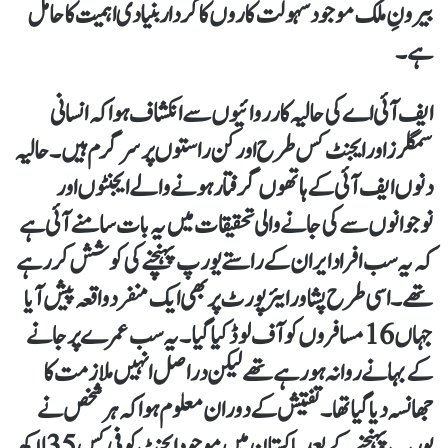
بیرونِ ملک موجود سہولت کاروں کا کردار بنیادی اہمیت کا حامل
ہے۔
ایف آئی اے کی حالیہ کارروائیوں سے انکشاف ہوا کہ انسانی
سمگلرز اور ایجنٹ کس طرح اور کن راستوں پر سرگرم ہیں۔ حالیہ
دنوں ایف آئی کے ہاتھوں گرفتار ہونے والے ایجنٹوں اور
نوجوانوں سے کی جانے والی تحقیقات میں یہ بات سامنے آئی ہے
کہ یہ سب افراد ایران کے راستے یورپ پہنچنے کی کوشش کر رہے
تھے۔ اسی طرح پشاور ایئرپورٹ پر بھی ایک منفرد واقعہ پیش آیا
جہاں 16 مسافروں کو آف لوڈ کیا گیا۔ یہ سب عمرے پر جانے
کے بہانے روانہ ہو رہے تھے لیکن دراصل انہیں ملازمت کا
جھانسہ دیا گیا تھا۔ تفتیش کے دوران معلوم ہوا کہ ہر شخص نے
یورپ پہنچنے کے بعد پاکستان میں موجود ایجنٹ کو فی کس 35 لاکھ