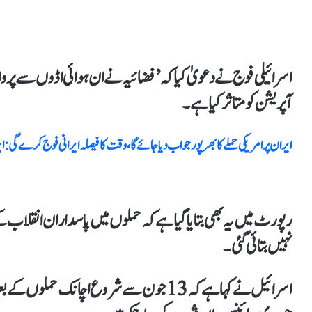
اسرائیلی فوج نے دعویٰ کیا کہ ’فضائیہ نے ان ہوائی اڈوں سےپرو
آپریشن کو متاثر کیا ہے۔
ایران پرامریکی حملےکا بھرپور جواب دیا جائے گا، وقت کا فیصلہ ایرانی فوج کرے گی :
رپورٹ میں یہ بھی بتایا گیا ہےکہ حملوں میں پاسداران انقلاب کے
نہیں بتائی گئی۔
اسرائیل نے کہا ہے کہ 13 جون سے شروع اچان