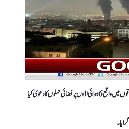
اسرائیلی فوج کی جانب سے ایران کے مغربی، مشرقی اور وسطی علاقوں میں واقع 6 ہوائی اڈوں پر فضائی حملوں کا دعویٰ کیا
رایا ۔