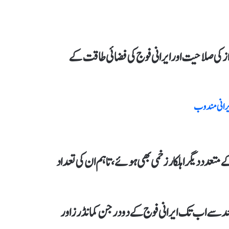
از کی صلاحیت اورایرانی فوج کی فضائی طاقت کے
 ایرانی مندوب
متعدد دیگراہلکار زخمی بھی ہوئے، تاہم ان کی تعداد
ک حملوں کے بعد سےاب تک ایرانی فوج کےدو درجن کمانڈرز اور