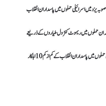
صوبہ یزد میں اسرائیلی حملوں میں پاسداران انقلاب
 کہ ان حملوں میں ریموٹ کنٹرول طیاروں کے ذریعے
تسنیم نیوزایجنسی کے مطابق اتوار کو ایران کے صوبہ یزد پر اسرائیلی حملوں میں پاسداران انقلاب کےکم از کم 10 اہلکار