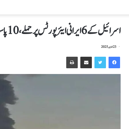
اسرائیل کے 6 ایرانی ایئرپورٹس پر حملے، 10 پاسداران انقلاب کی شہادت کا دعویٰ
23 جون, 2025