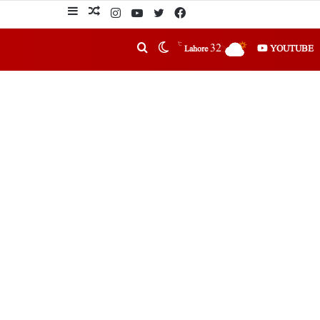
℃
32
YOUTUBE
Lahore