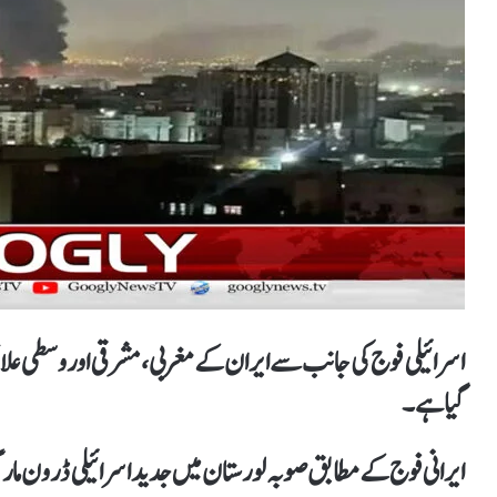
گیا ہے۔
ایرانی فوج کے مطابق صوبہ لورستان میں جدید اسرائیلی ڈرون مار گ