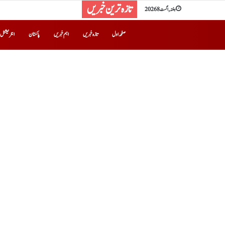
تازہ ترین خبریں
ہفتہ, اگست 8 2026
صفحہ اول
تازہ خبریں
اہم خبریں
پاکستان
انٹرنیشنل