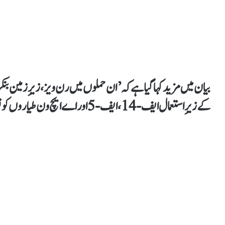
بیان میں مزید کہا گیا ہے کہ ’ان حملوں میں رن ویز، زیرِ زمین ب
کے زیرِ استعمال ایف-14، ایف-5 اور اے ایچ ون طیاروں کو نقصان پہنچا ہے‘۔