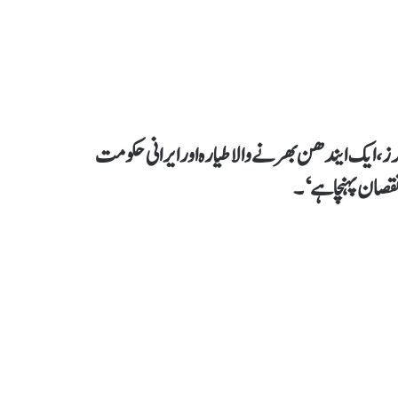
نکرز، ایک ایندھن بھرنےوالا طیارہ اور ایرانی حکومت