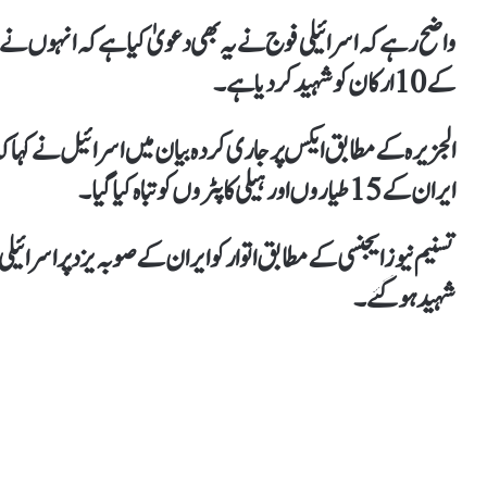
واضح رہے کہ اسرائیلی فوج نے یہ بھی دعویٰ کیا ہے کہ انہوں نے 
کے 10 ارکان کو شہید کر دیا ہے ۔
الجزیرہ کے مطابق ایکس پر جاری کردہ بیان میں اسرائیل نے کہا
ایران کے 15 طیاروں اور ہیلی کاپٹروں کو تباہ کیا گیا۔
شہید ہو گئے۔