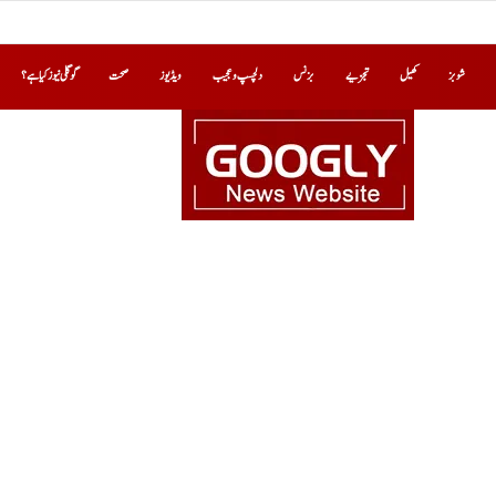
شوبز
کھیل
تجزیے
بزنس
دلچسپ و عجیب
ویڈیوز
صحت
گوگلی نیوز کیا ہے؟