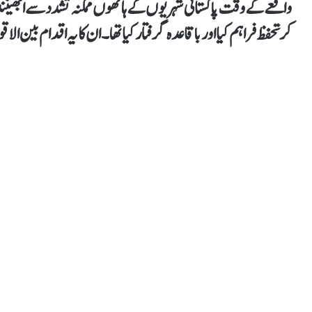
واقعے کے وقت پاکستانی شہریوں کے ہاتھوں ممکنہ تشدد سے ابھینند
کر تحفظ فراہم کیا اور باقاعدہ گرفتار کیا تھا۔ ان کا یہ اقدام بین الاقو