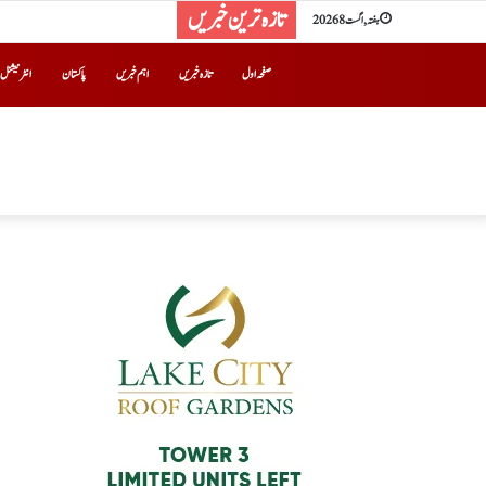
تازہ ترین خبریں
ہفتہ, اگست 8 2026
صفحہ اول
تازہ خبریں
اہم خبریں
پاکستان
انٹرنیشنل