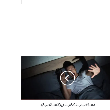
ڈراؤنےخواب مرنےکےخطرے میں 3گنااضافےکاسبب قرار