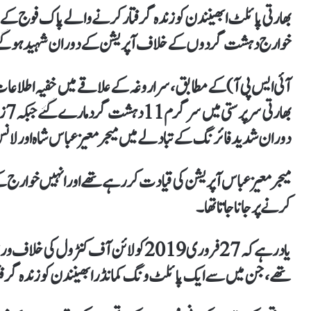
بھارتی پائلٹ ابھینندن کو زندہ گرفتار کرنے والے پاک فوج کے بہا
خوارج دہشت گردوں کے خلاف آپریشن کے دوران شہید ہو گئ
آئی ایس پی آ) کے مطابق، سراروغہ کے علاقے میں خفیہ اطلاعات 
بھا
دوران شدید فائرنگ کے تبادلے میں میجر معیز عباس شاہ اور لان
میجر معیز عباس آپریشن کی قیادت کر رہے تھے اور انہیں خوارج ک
کرنے پر جانا جاتا تھا۔
یاد رہے کہ 27 فروری 2019 کو لائن آف کنٹر
تھے، جن میں سے ایک پائلٹ ونگ کمانڈر ابھینندن کو زندہ گرفتار 