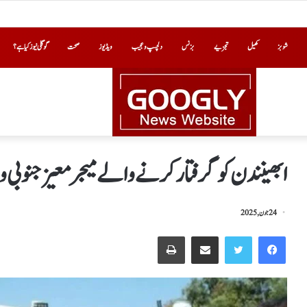
شوبز
کھیل
تجزیے
بزنس
دلچسپ و عجیب
ویڈیوز
صحت
گوگلی نیوز کیا ہے؟
ابھینندن کو گرفتار کرنے والے میجر معیز جنوبی 
24 جون, 2025