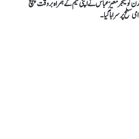
ن کو میجر معیز عباس نے اپنی ٹیم کے ہمراہ بروقت پہنچ
امی سطح پر سراہا گیا۔