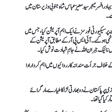
در افسر میجر سید معیز عباس شاہ جنوبی وزیرستان میں
ے۔
پر سیکیورٹی فورسز نے ایک اہم آپریشن کیا، جس میں
رتی سرپرستی میں سرگرم 11 دہشت گرد مارے گئے جبکہ 7 زخمی ہو گئے۔آئی ایس پی آر کے مطابق آپریشن کے
س نائیک جبران اللہ نے جامِ شہادت نوش کیا۔
ے خلاف جرأت مندانہ کارروائیوں میں اہم کردار ادا
ول کی خلاف ورزی پر پاکستان نے دو بھارتی لڑاکا طیارے مار گرائے
کیا گیا تھا۔