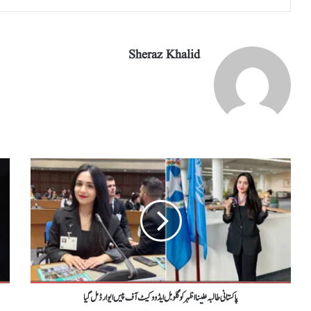
Sheraz Khalid
پاکستانی طالبہ علینا اظہرکوگلوبل ایڈووکیٹ آف پیس ایوارڈمل گیا