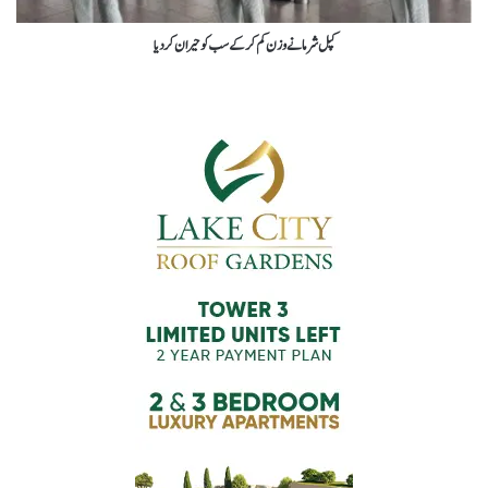
کپل شرمانےوزن کم کرکے سب کو حیران کردیا