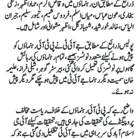
ذرائع کے مطابق ان رہنماؤں میں وقاص اکرم، حماد اظہر، زلفی
بخاری، عون عباس، میاں اسلم، فردوس شمیم، تیمور سلیم، جبران
الیاس، خالد خورشید، شہباز گل، اظہر مشوانی اور شامل ہیں۔
پولیس ذرائع کے مطابق جے آئی ٹی نے پی ٹی آئی رہنماؤں کو
پیش ہونےکیلئے متعدد نوٹسز بھیجے، تمام رہنماؤں کی رہائش
گاہوں پر نوٹسز کی تعمیل کروائی گئی، بیرسٹر گوہر، شبلی فراز،علیمہ
خان سمیت دیگر رہنما جے آئی ٹی میں پیش ہوچکے مگر دیگر پیش
نہ ہوئے۔
واضح رہے کہ پی ٹی آئی رہنماؤں کے خلاف ریاست مخالف
پروپیگنڈے کی تحقیقات کی جا رہی ہیں، تحقیقات کیلئےآئی جی
اسلام آباد کی سربراہی میں جے آئی ٹی تشکیل دی گئی ہے جو کہ