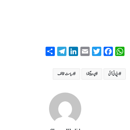
S
T
Li
E
T
Fa
W
ha
el
nk
m
wi
ce
ha
re
eg
ed
ail
tte
bo
ts
،پی ٹی آئی
پروپیگنڈا
ریاست مخالف
ra
In
r
ok
A
m
pp