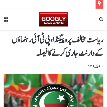
ریاست مخالف پروپیگنڈا،پی ٹی آئی رہنماؤں
کے وارنٹ جاری کرنے کا فیصلہ
9 اپریل, 2025