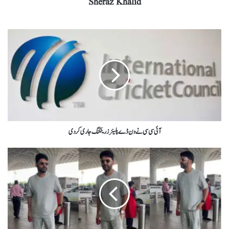
Sheraz Khalid
آئی سی سی نے ون ڈے پلیئرز رینکنگ جاری کردی