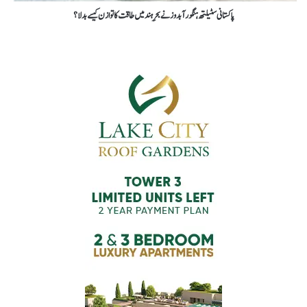
پاکستانی سٹیلتھ ہنگور آبدوزنے بحرِ ہند میں طاقت کا توازن کیسے بدلا؟