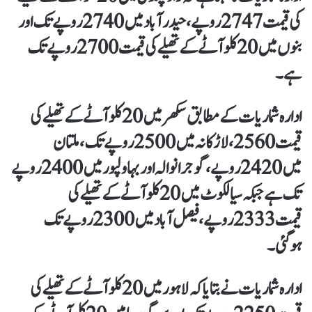
کی قیمت 2747 روپے، حیدرآباد میں 2740 روپے تک اور
بنوں میں20 کلو آٹے کے تھیلے کی قیمت 2700روپے تک
ہے۔
ادارہ شماریات کے مطابق سکھرمیں 20 کلو آٹے کے تھیلےکی
قیمت2560، لاڑکانہ میں 2500 روپے تک، ملتان
میں 2420 روپے، گوجرانوالہ اور بہاولپور میں 2400 روپے
تک ہے جبکہ سیالکوٹ میں 20 کلو آٹے کے تھیلے کی
قیمت 2333روپے، فیصل آباد میں 2300 روپے تک
ہوگئی۔
ادارہ شماریات نے بتایاکہ لاہور میں 20 کلو آٹےکے تھیلے کی