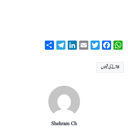
S
T
Li
E
T
Fa
W
ha
el
nk
m
wi
ce
ha
re
eg
ed
ail
tte
bo
ts
آٹے کی قیمتوں
ra
In
r
ok
A
m
pp
Shehram Ch