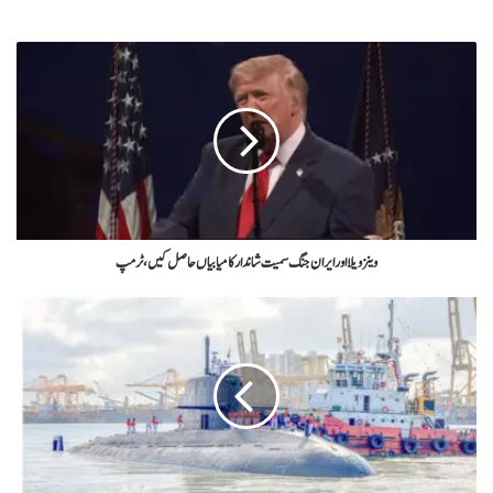
وینزویلا اور ایران جنگ سمیت شاندار کامیابیاں حاصل کیں، ٹرمپ