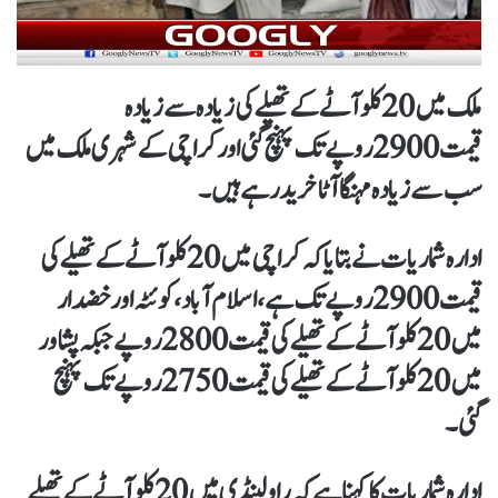
ملک میں 20 کلو آٹے کے تھیلےکی زیادہ سے زیادہ
قیمت 2900 روپے تک پہنچ گئی اور کراچی کے شہری ملک میں
سب سے زیادہ مہنگا آٹا خرید رہے ہیں۔
ادارہ شماریات نے بتایاکہ کراچی میں 20کلو آٹے کے تھیلے کی
قیمت 2900 روپے تک ہے، اسلام آباد، کوئٹہ اور خضدار
میں20 کلو آٹے کے تھیلے کی قیمت 2800روپے جبکہ پشاور
میں 20 کلو آٹے کے تھیلے کی قیمت 2750 روپے تک پہنچ
گئی۔
ادارہ شماریات کا کہنا ہے کہ راولپنڈی میں 20 کلو آٹے کے تھیلے