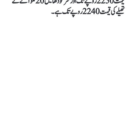
قیمت2250 روپے تک اور سرگودھا میں 20 کلو آٹے کے
تھیلے کی قیمت 2240 روپے تک ہے۔