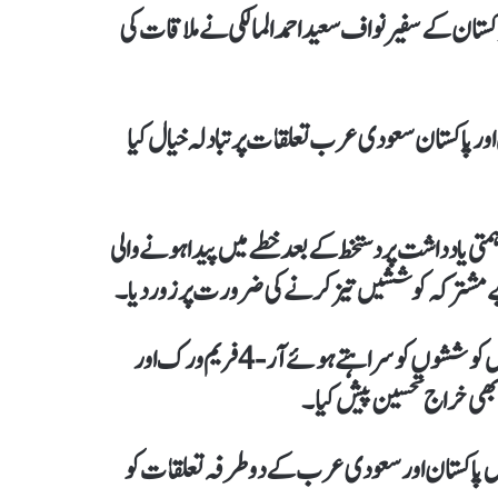
تان کے سفیر نواف سعید احمد المالکی نے ملاقات کی
ور پاکستان سعودی عرب تعلقات پر تبادلہ خیال کیا
تی یادداشت پر دستخط کے بعد خطے میں پیدا ہونے والی
یے مشترکہ کوششیں تیز کرنے کی ضرورت پر زور دیا۔
سعودی سفیر نے خطے میں امن و استحکام کے لیے پاکستان کی مسلسل کوششوں کو سراہتے ہوئے آر-4 فریم ورک اور
و بھی خراج تحسین پیش کیا۔
یں پاکستان اور سعودی عرب کے دوطرفہ تعلقات کو