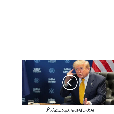
ڈونلڈ ٹرمپ کی آج رات ایران پر بڑے حملے کی دھمکی