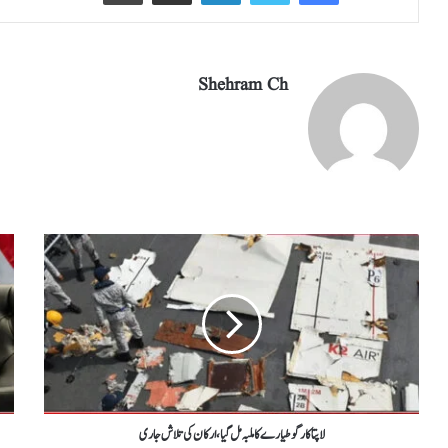
Shehram Ch
لاپتا کارگو طیارے کا ملبہ مل گیا،ارکان کی تلاش جاری