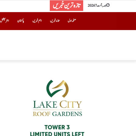
تازہ ترین خبریں
جمعہ, اگست 7 2026
صفحہ اول
تازہ خبریں
اہم خبریں
پاکستان
انٹرنیشنل