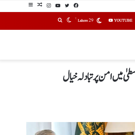
℃
29
YOUTUBE
Lahore
یٰ میں امن پرتبادلہ خیال