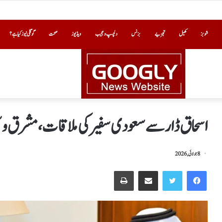
شوبز
کھیل
تجزیے
بزنس
دلچسپ و عجیب
ویڈیوز
صحت
گوگلی نیوز کیا ہے؟
اسحاق ڈار سے سعودی سفیر کی ملاقات،مشرق وسط
8 جولائی, 2026