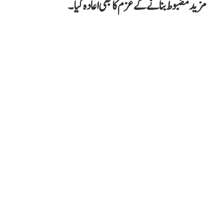
مزید مضبوط بنانے کے عزم کا بھی اعادہ کیا۔