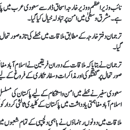
نائب وزیراعظم و وزیر خارجہ اسحاق ڈار سے سعودی عرب میں پاکس
ہے۔مشرق وسطیٰ میں امن پرتبادلہ خیال کیاگیا۔
ترجمان دفتر خارجہ کے مطابق ملاقات میں خطے کی تازہ صورتحال ا
گیا۔
ترجمان نے بتایا کہ ملاقات کے دوران فریقین نے اسلام آباد مفاہم
صورتحال پر گفتگو کی اور مذاکرات و سفارتکاری کے فروغ کے ل
اسلام آباد مفاہمتی یادداشت میں پاکستان کے کلیدی ثالثی کردار ک
ملاقات میں دونوں رہنماؤں نے باہمی دلچسپی کے تمام شعبوں م