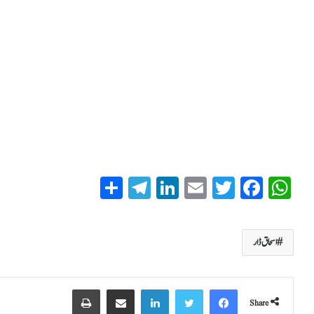
S
T
Li
E
T
Fa
W
ha
el
nk
m
wi
ce
ha
re
eg
ed
ail
tte
bo
ts
اسحاق ڈار
ra
In
r
ok
A
m
pp
Share