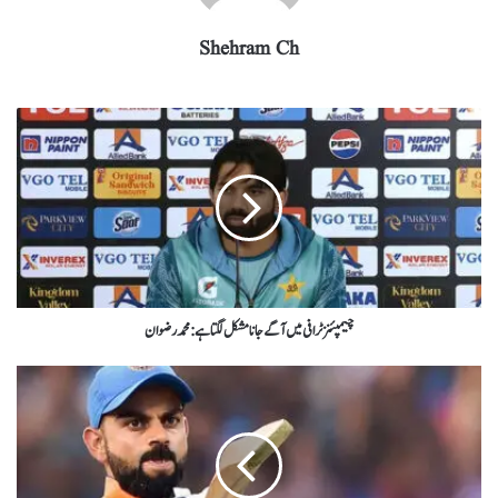
Shehram Ch
چیمپئنز ٹرافی میں آگے جانا مشکل لگتا ہے : محمد رضوان