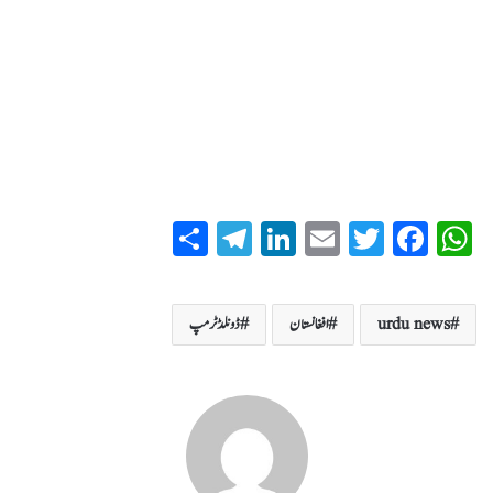
S
T
Li
E
T
Fa
W
ha
el
nk
m
wi
ce
ha
re
eg
ed
ail
tte
bo
ts
urdu news
افغانستان
ڈونلڈ ٹرمپ
ra
In
r
ok
A
m
pp