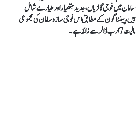
سامان میں فوجی گاڑیاں،جدید ہتھیار اور طیارے شامل
ہیں،پینٹاگون کےمطابق اس فوجی ساز و سامان کی مجموعی
مالیت 7 ارب ڈالر سے زائد ہے۔