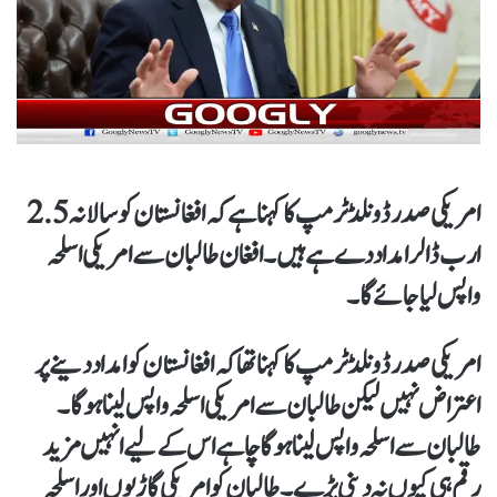
امریکی صدر ڈونلڈ ٹرمپ کاکہنا ہےکہ افغانستان کو سالانہ 2.5
ارب ڈالر امداد دے ہے ہیں۔ افغان طالبان سے امریکی اسلحہ
واپس لیاجائے گا۔
امریکی صدر ڈونلڈ ٹرمپ کا کہناتھا کہ افغانستان کو امداد دینے پر
اعتراض نہیں لیکن طالبان سے امریکی اسلحہ واپس لینا ہوگا۔
طالبان سے اسلحہ واپس لینا ہو گا چاہے اس کےلیے انہیں مزید
رقم ہی کیوں نہ دینی پڑے۔طالبان کو امریکی گاڑیوں اور اسلحہ