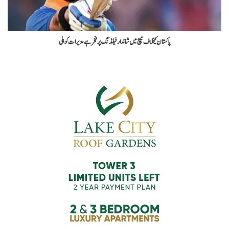
پاکستان کیخلاف میچ میں شاندار فیلڈنگ پرفخرہے،ویرات کوہلی