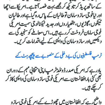
کے ساتھ پریڈ کرتا دیکھ کر مجھےبہت غصہ آتا ہے۔امریکا سے اچھا
اور نیا فوجی سازو سامان تو طالبان کے پاس رہ گيا ہےاور طالبان
ٹینکوں،گاڑیوں، ہتھیاروں اور جدید ٹیکنالوجی سمیت امریکی
فوجی سامان فروخت کر رہے ہیں۔ اس معاملے کو سنجیدگی سے
دیکھیں اور ساز و سامان کی واپسی کےلیے اقدامات کریں۔
ٹرمپ فلسطینیوں کی بے دخلی کےمنصوبے سے پیچھے ہٹ گئے
یاد رہے کہ امریکی صدر ڈونلڈ ٹرمپ اپنی انتخابی مہم کے دوران
بھی کئی بار افغانستان سے امریکی فوجی سازو سامان کی واپسی کا ذکر
کرچکے ہیں۔
واضح رہے کہ افغانستان میں چھوڑےگئے امریکی فوجی ساز و