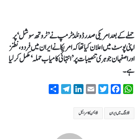
حملے کے بعد امریکی صدر ڈونلڈ ٹرمپ نے ’ٹروتھ سوشل‘ پر
اپنی پوسٹ میں اعلان کیا تھا کہ امریکا نے ایران میں فردو، نطنز
اور اصفہان جوہری تنصیبات پر ’انتہائی کامیاب حملہ‘ مکمل کر لیا
ہے۔
S
T
Li
E
T
Fa
W
ha
el
nk
m
wi
ce
ha
re
eg
ed
ail
tte
bo
ts
جنگ میں ایران
یمن کا اسرائیل
ra
In
r
ok
A
m
pp