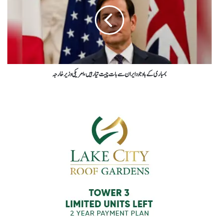
بمباری کےباوجودایران سےبات چیت تیار ہیں،امریکی وزیرخارجہ