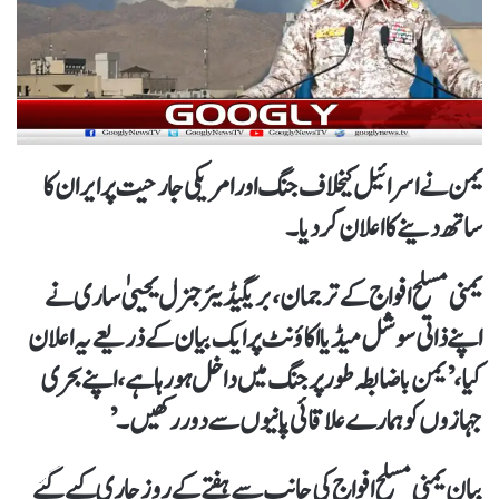
یمن نے اسرائیل کیخلاف جنگ اور امریکی جارحیت پر ایران کا
ساتھ دینے کااعلان کردیا۔
یمنی مسلح افواج کے ترجمان، بریگیڈیئر جنرل یحییٰ ساری نے
اپنے ذاتی سوشل میڈیا اکاؤنٹ پر ایک بیان کے ذریعے یہ اعلان
کیا، ’ یمن باضابطہ طور پرجنگ میں داخل ہو رہا ہے، اپنے بحری
جہازوں کو ہمارے علاقائی پانیوں سے دور رکھیں۔’
بیان یمنی مسلح افواج کی جانب سے ہفتے کے روز جاری کیے گئے