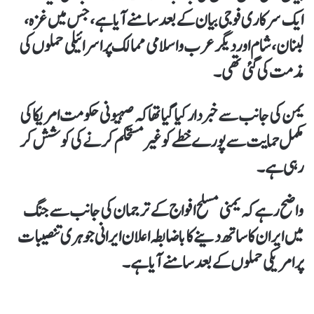
ایک سرکاری فوجی بیان کے بعد سامنے آیا ہے، جس میں غزہ،
لبنان، شام اور دیگر عرب و اسلامی ممالک پر اسرائیلی حملوں کی
مذمت کی گئی تھی۔
یمن کی جانب سےخبردار کیا گیا تھا کہ صہیونی حکومت امریکا کی
مکمل حمایت سے پورے خطے کو غیر مستحکم کرنے کی کوشش کر
رہی ہے۔
واضح رہے کہ یمنی مسلح افواج کے ترجمان کی جانب سےجنگ
میں ایران کا ساتھ دینے کا باضابطہ اعلان ایرانی جوہری تنصیبات
پر امریکی حملوں کے بعد سامنے آیا ہے۔