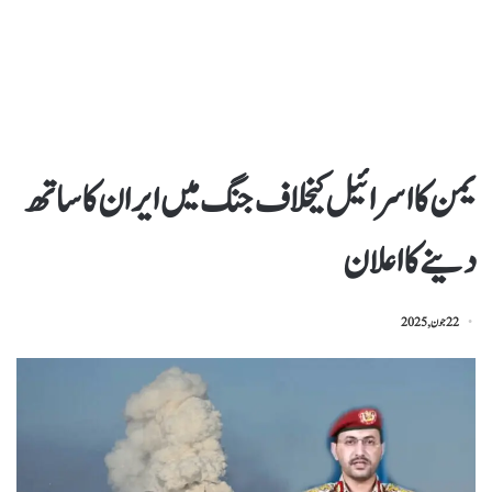
یمن کا اسرائیل کیخلاف جنگ میں ایران کاساتھ
دینےکااعلان
22 جون, 2025