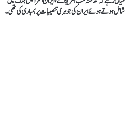
خیال رہے کہ گذشتہ شب امریکا نے، ایران اسرائیل جنگ میں
شامل ہوتے ہوئے ایران کی جوہری تنصیبات پر بمباری کی تھی۔