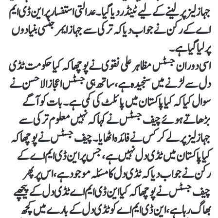
جہاز لیز پر لینے کے لیے ٹینڈر دیا گیا۔عدالتی استفسار پر این ڈی ایم
اے کے رکن نے جواب دیا کہ ترکی سے جہاز ایمرجنسی بنیادوں
پر لیا گیا ہے۔
اسی دوران جسٹس مظاہر علی نقوی نے پوچھا کہ کیا حکومت ٹڈی
دل سے لڑنے میں سنجیدہ ہے، ساتھ ہی جسٹس اعجاز الاحسن نے
سوال کیا کہ کیا پاکستان میں پائلٹ کی کمی ہے۔بات کو آگے
بڑھاتے ہوئے چیف جسٹس نے کہا کہ نہیں معلوم ترکی سے
جہاز لیز پر لے کر کس نے فائدہ اٹھایا۔چیف جسٹس نے پوچھا کہ
کیا پاکستان میں ٹڈی دل نہیں ہے، جس پر این ڈی ایم اے کے
رکن نے جواب دیا کہ ٹڈی دل کا مسئلہ موجود ہے، اس پر پھر
چیف جسٹس نے پوچھا کہ کیا این ڈی ایم اے ٹڈی دل کے پیچھے
بھاگ رہا ہے، این ڈی ایم اے کو ٹڈی دل کے بارے میں کچھ