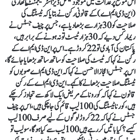
اس موقع پر عدالت میں موجود نیشنل ڈیزاسٹر منیجمنٹ اتھارٹی
(این ڈی ایم اے) کے قانونی رکن نے بتایا کہ ٹیسٹنگ کی
صلاحیت کو 30 ہزار سے بڑھا دیا ہے، جس پر چیف جسٹس نے
ریمارکس دیے کہ 30 ہزار ٹیسٹ تو نہ ہونے کے برابر ہیں،
پاکستان کی آبادی تو 22 کروڑ ہے۔اس پر این ڈی ایم اے کے
رکن نے کہا کہ ٹیسٹ کی صلاحیت کو ساتھ ساتھ بڑھایا جائے گا،
اس پر جسٹس اعجاز الاحسن نے کہا کہ این ڈی ایم اے صوبوں کو
ٹیسٹنگ صلاحیت بڑھانے کا کہے۔این ڈی ایم اے کے رکن
قانون نے کہا کہ کورونا کے مریض ایک لاکھ سے تجاوز کر چکے
ہیں، کورنا ٹیسٹنگ کی 100 لیب قائم کی جا چکی ہیں، اس پر چیف
جسٹس نے کہا کہ 22 کروڑ لوگوں کے لیے صرف 100 لیب
کیسے؟ کیا باتیں کر رہے ہیں 100 لیب سے کیا ہوگا، سو لیب تو