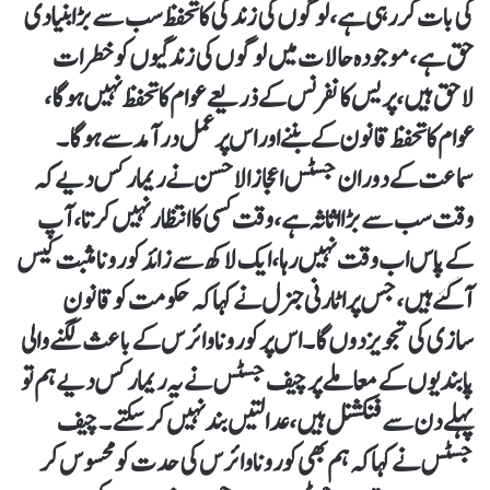
کی بات کر رہی ہے، لوگوں کی زندگی کا تحفظ سب سے بڑا بنیادی
حق ہے، موجودہ حالات میں لوگوں کی زندگیوں کو خطرات
لاحق ہیں، پریس کانفرنس کے ذریعے عوام کا تحفظ نہیں ہوگا،
عوام کا تحفظ قانون کے بننے اور اس پرعمل درآمد سے ہوگا۔
سماعت کے دوران جسٹس اعجاز الاحسن نے ریمارکس دیے کہ
وقت سب سے بڑا اثاثہ ہے، وقت کسی کا انتظار نہیں کرتا، آپ
کے پاس اب وقت نہیں رہا، ایک لاکھ سے زائد کورونا مثبت کیس
آگئے ہیں، جس پر اٹارنی جنرل نے کہا کہ حکومت کو قانون
سازی کی تجویز دوں گا۔اس پر کورونا وائرس کے باعث لگنے والی
پابندیوں کے معاملے پر چیف جسٹس نے یہ ریمارکس دیے ہم تو
پہلے دن سے فنکشنل ہیں، عدالتیں بند نہیں کرسکتے۔چیف
جسٹس نے کہا کہ ہم بھی کورونا وائرس کی حدت کو محسوس کر