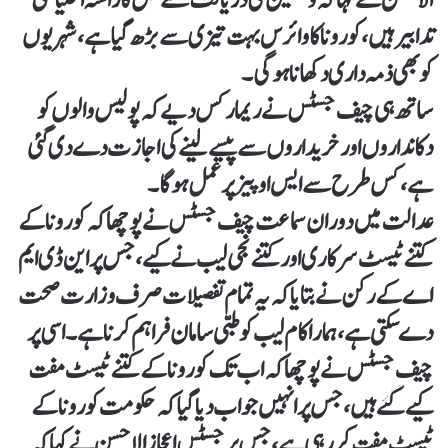
الاحسن نے کہا کہ ویکسین کی دریافت سے قبل کا راستہ احتیاطی
تدابیر ہیں، کورونا کا وائرس بہت تیزی سے بڑھ گیا ہے، شہریوں
کو بھی ذمہ داری دکھانا ہوگی۔
ساتھ ہی چیف جسٹس نے ریمارکس دیے کہ پولیس والوں کو
دکانداروں اور خریداروں سے پیسے لینے کی اجازت دے دی گئی
ہے، کس طرح سے ایس او پیز پر عمل ہوگا۔
عدالت میں دوران سماعت چیف جسٹس نے پوچھا کہ کورونا کے
کتنے ٹیسٹ سرکاری اور کتنے نجی لیب نے کیے، جس پر این ڈی ایم
اے کے رکن نے بتایا کہ یہ تمام تفصیلات صرف وزارت صحت
دے سکتی ہے، ہمارا کام لیب کو طبی سامان فراہم کرنا ہے۔اسی پر
چیف جسٹس نے پوچھا کہ اب تک کورونا کے کتنے ٹیسٹ مفت
کیے گئے ہیں، جس پر انہیں جواب دیا گیا کہ حکومت کورونا کے
ٹیسٹ مفت کر رہی ہے، جس پر جسٹس اعجاز الاحسن نے کہا کہ