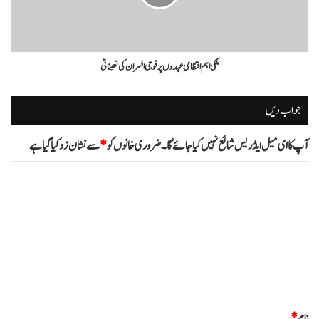
ملکی اہم انتظامی عہدوں پر فوجی افسران کی تعیناتی
جواب دیں
آپ کا ای میل ایڈریس شائع نہیں کیا جائے گا۔
ضروری خانوں کو
*
سے نشان زد کیا گیا ہے
ت
ب
ص
ر
ہ
*
نام
*