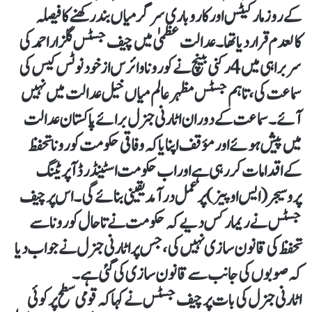
کے روز مارکیٹس اور کاروباری سرگرمیاں بند رکھنے کا فیصلہ
کالعدم قرار دیا تھا۔ عدالت عظمیٰ میں چیف جسٹس گلزار احمد کی
سربراہی میں 4 رکنی بینچ نے کورونا وائرس ازخود نوٹس کیس کی
سماعت کی، تاہم جسٹس مظہر عالم میاں خیل عدالت میں نہیں
آئے۔سماعت کے دوران اٹارنی جنرل برائے پاکستان عدالت
میں پیش ہوئے اور مؤقف اپنایا کہ وفاقی حکومت کورونا تحفظ
کے اقدامات کر رہی ہے اور اب حکومت اسٹینڈرڈ آپریٹنگ
پروسیجر (ایس او پیز) پرعمل درآمد یقینی بنائے گی۔اس پر چیف
جسٹس نے ریمارکس دیے کہ حکومت نے تاحال کورونا سے
تحفظ کی قانون سازی نہیں کی، جس پر اٹارنی جنرل نے جواب دیا
کہ صوبوں کی جانب سے قانون سازی کی گئی ہے۔
اٹارنی جنرل کی بات پر چیف جسٹس نے کہا کہ قومی سطح پر کوئی