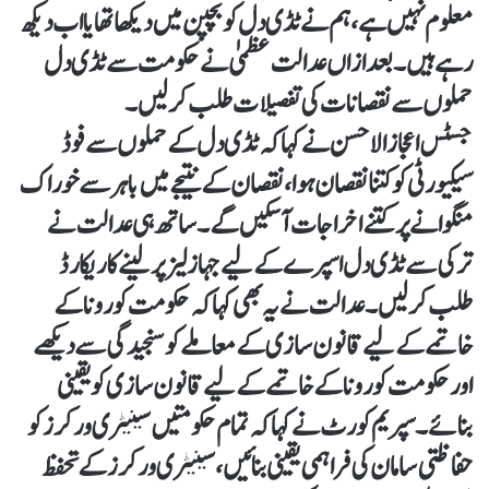
معلوم نہیں ہے، ہم نے ٹڈی دل کو بچپن میں دیکھا تھا یا اب دیکھ
رہے ہیں۔بعد ازاں عدالت عظمیٰ نے حکومت سے ٹڈی دل
حملوں سے نقصانات کی تفصیلات طلب کرلیں۔
جسٹس اعجاز الاحسن نے کہا کہ ٹڈی دل کے حملوں سے فوڈ
سیکیورٹی کو کتنا نقصان ہوا، نقصان کے نتیجے میں باہر سے خوراک
منگوانے پر کتنے اخراجات آسکیں گے۔ساتھ ہی عدالت نے
ترکی سے ٹڈی دل اسپرے کے لیے جہاز لیز پر لینے کا ریکارڈ
طلب کرلیں۔عدالت نے یہ بھی کہا کہ حکومت کورونا کے
خاتمے کے لیے قانون سازی کے معاملے کو سنجیدگی سے دیکھے
اور حکومت کورونا کے خاتمے کے لیے قانون سازی کو یقینی
بنائے۔سپریم کورٹ نے کہا کہ تمام حکومتیں سینیٹری ورکرز کو
حفاظتی سامان کی فراہمی یقینی بنائیں، سینیٹری ورکرز کے تحفظ