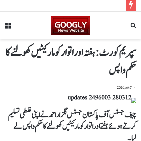
سپریم کورٹ: ہفتہ اور اتوار کو مارکیٹیں کھولنے کا
حکم واپس
7 جون, 2020
چیف جسٹس آف پاکستان جسٹس گلزار احمد نے اپنی غلطی تسلیم
کرتے ہوئے ہفتے اور اتوار کو مارکیٹیں کھولنے کا حکم واپس لے
لیا۔