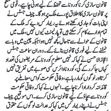
قانون سازی کرنا کورونا سے تحفظ کے لیے ہونی چاہیے، قومی سطح
پر قانون سازی کا اطلاق پورے ملک پر ہوگا۔چیف جسٹس نے
اپنی بات کو جاری رکھتے ہوئے یہ ریمارکس دیے کہ ملک کے
تمام ادارے کام کرسکتے ہیں تو پارلیمنٹ کیوں نہیں، ملک میں
قانون کے حوالے سے تاحال کچھ نہیں ہوا جبکہ چین میں وبا سے
نمٹنے کے لیے فوری قانون بنائے گئے۔دوران سماعت جسٹس
اعجاز الاحسن نے کہا کہ نہیں معلوم کورونا کے مریضوں کی تعداد
کہاں جاکر رکے گی، کورونا وائرس کسی صوبے میں تفریق نہیں
کرتا اور لوگوں کو مار رہا ہے، وفاقی حکومت کو اس معاملے پر
قائدانہ کردار ادا کرنا چاہیے۔انہوں نے کہا کہ وفاقی حکومت
کورونا سے بچاؤ کے لیے قانون سازی کرے۔اس موقع پر چیف
جسٹس نے اپنے ریمارکس میں کہا کہ عدالت لوگوں کے حقوق