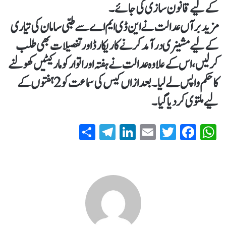
کے لیے قانون سازی کی جائے۔
مزید برآں عدالت نے این ڈی ایم اے سے طبی سامان کی تیاری
کے لیے مشینری درآمد کرنے کا ریکارڈ اور تفصیلات بھی طلب
کرلیں، اس کے علاوہ عدالت نے ہفتہ اور اتوار کو مارکیٹیں کھولنے
کا حکم واپس لے لیا۔بعد ازاں کیس کی سماعت کو 2 ہفتوں کے
لیے ملتوی کردیا گیا۔
S
T
Li
E
T
Fa
W
ha
el
nk
m
wi
ce
ha
re
eg
ed
ail
tte
bo
ts
ra
In
r
ok
A
m
pp