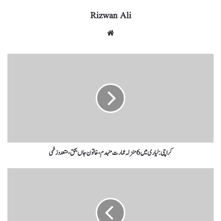
Rizwan Ali
کراچی:لیاری میں 6 منزلہ عمارت منہدم، خاتون جاں بحق، متعدد زخمی