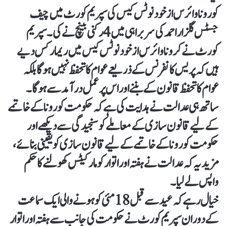
کورونا وائرس ازخود نوٹس کیس کی سپریم کورٹ میں چیف
جسٹس گلزار احمد کی سربراہی میں 4 رکنی بینچ نے کی۔سپریم
کورٹ نے کرونا وائرس از خود نوٹس کیس میں ریمارکس دیے
ہیں کہ پریس کانفرنس کے ذریعے عوام کا تحفظ نہیں ہوگا بلکہ
عوام کا تحفظ قانون کے بننے اور اس پرعمل درآمد سے ہوگا۔
ساتھ ہی عدالت نے ہدایت کی ہے کہ حکومت کورونا کے خاتمے
کے لیے قانون سازی کے معاملے کو سنجیدگی سے دیکھے اور
حکومت کورونا کے خاتمے کے لیے قانون سازی کو یقینی بنائے،
مزید یہ کہ عدالت نے ہفتہ اور اتوار کو مارکیٹس کھولنے کا حکم
واپس لے لیا۔
خیال رہے کہ عید سے قبل 18 مئی کو ہونے والی ایک سماعت
کے دوران سپریم کورٹ نے حکومت کی جانب سے ہفتہ اور اتوار