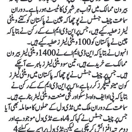
بیرون ممالک میں تو اب ہر شہری کا ٹیسٹ ہورہا ہے۔دوران
سماعت چیف جسٹس نے پوچھا کہ چین نے پاکستان کو کتنے وینٹی
لیٹرز عطیہ کیے ہیں، جس پر این ڈی ایم اے کے رکن نے بتایا کہ
چین نے پاکستان کو 100 وینٹی لیٹرز عطیہ کیے ہیں۔
انہوں نے بتایا کہ این ڈی ایم اے نے 1400 وینٹی لیٹر بیرون
ممالک سے خریدے ہیں، تین سو وینٹی لیٹرز باہر سے آچکے
ہیں۔جس پر چیف جسٹس نے پوچھا کہ پاکستان میں وینٹی لیٹرز
کون مینوفیکچرز کر رہا ہے، اس پر این ڈی ایم کے کے رکن نے
بتایا کہ پی او ایف واہ، ڈسکو اور نجی صنعت وینٹی لیٹر بنا رہے ہیں۔
سماعت کے دوران ملک میں ٹڈی دل کے حملوں کا معاملہ بھی آیا
جس پر چیف جسٹس نے کہا کہ 4 ماہ سے ٹڈی دل موجود ہے اور
دو مرتبہ افزائش کر چکی ہے لیکن ٹڈی دل پر اسپرے کیلئے 4