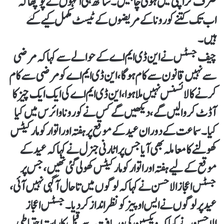
صرف کراچی میں ہونی چاہئیں۔ساتھ ہی انہوں نے پوچھا کہ
اب تک کتنے کورونا کے مریضوں کے ٹیسٹ مکمل کیے گئے
ہیں۔
چیف جسٹس نے این ڈی ایم اے کے حوالے سے کہا کہ مرضی
سے نہیں قانون سے کام ہوگا، این ڈی ایم اے کو مرضی سے کام
کرنے کا لائسنس نہیں ملا ہوا، این ڈی ایم اے کی ایک ایک چیز کا
آڈٹ کروالیں گے، دیکھیں گے کس نے کورونا وائرس میں کیا
کیا۔سماعت کے دوران عید کے موقع پر ہفتہ اور اتوار کو مارکیٹس
کھولنے کا معاملہ بھی آیا جس پر اٹارنی جنرل نے کہا کہ عید کے
موقع کے لیے ہفتہ اور اتوار کو مارکیٹس کھولی گئی تھیں، جس پر
جسٹس اعجاز الاحسن نے کہا کہ لوگوں میں تاحال آگہی نہیں آئی،
عید پر لوگوں نے ایس او پیز کو نظر انداز کر دیا۔جسٹس اعجاز