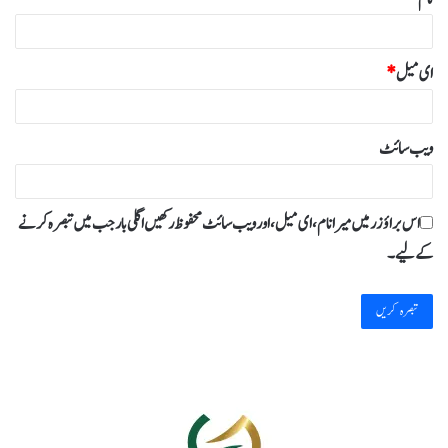
ای میل
*
ویب‌ سائٹ
اس براؤزر میں میرا نام، ای میل، اور ویب سائٹ محفوظ رکھیں اگلی بار جب میں تبصرہ کرنے
کےلیے۔