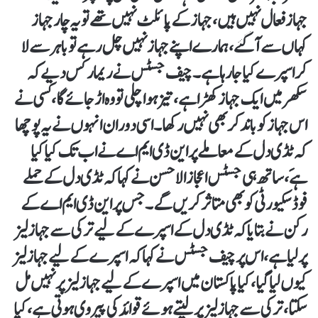
جہاز فعال نہیں ہیں، جہاز کے پائلٹ نہیں تھے تو یہ چار جہاز
کہاں سے آگئے، ہمارے اپنے جہاز نہیں چل رہے تو باہر سے لا
کر اسپرے کیا جارہا ہے۔چیف جسٹس نے ریمارکس دیے کہ
سکھر میں ایک جہاز کھڑا ہے، تیز ہوا چلی تو وہ اڑ جائے گا، کسی نے
اس جہاز کو باند کر بھی نہیں رکھا۔اسی دوران انہوں نے یہ پوچھا
کہ ٹڈی دل کے معاملے پر این ڈی ایم اے نے اب تک کیا کیا
ہےَ، ساتھ ہی جسٹس اعجاز الاحسن نے کہا کہ ٹڈی دل کے حملے
فوڈ سکیورٹی کو بھی متاثر کریں گے۔جس پر این ڈی ایم اے کے
رکن نے بتایا کہ ٹڈی دل کے اسپرے کے لیے ترکی سے جہاز لیز
پر لیا ہے، اس پر چیف جسٹس نے کہا کہ اسپرے کے لیے جہاز لیز
کیوں لیا گیا، کیا پاکستان میں اسپرے کے لیے جہاز لیز پر نہیں مل
سکتا، ترکی سے جہاز لیز پر لیتے ہوئے قوائد کی پیروی ہوتی ہے، کیا