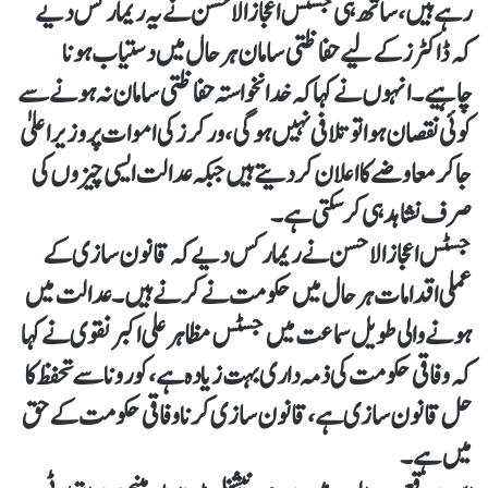
رہے ہیں، ساتھ ہی جسٹس اعجاز الاحسن نے یہ ریمارکس دیے
کہ ڈاکٹرز کے لیے حفاظتی سامان ہر حال میں دستیاب ہونا
چاہیے۔انہوں نے کہا کہ خدانخواستہ حفاظتی سامان نہ ہونے سے
کوئی نقصان ہوا تو تلافی نہیں ہوگی، ورکرز کی اموات پر وزیراعلیٰ
جا کر معاوضے کا اعلان کر دیتے ہیں جبکہ عدالت ایسی چیزوں کی
صرف نشاہدہی کر سکتی ہے۔
جسٹس اعجاز الاحسن نے ریمارکس دیے کہ قانون سازی کے
عملی اقدامات ہر حال میں حکومت نے کرنے ہیں۔عدالت میں
ہونے والی طویل سماعت میں جسٹس مظاہر علی اکبر نقوی نے کہا
کہ وفاقی حکومت کی ذمہ داری بہت زیادہ ہے، کورونا سے تحفظ کا
حل قانون سازی ہے، قانون سازی کرنا وفاقی حکومت کے حق
میں ہے۔