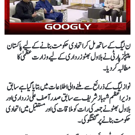
ن لیگ کے ساتھ مل کر اتحادی حکومت بنانے کے لیے پاکستان
پیپلز پارٹی نے بلاول بھٹو زرداری کے لیے وزارت عظمیٰ کا
مطالبہ کر دیا۔
نواز لیگ کے ذرائع سے ملنے والی اطلاعات میں بتایا گیا ہے سابق
وزیراعظم شہباز شریف سے سابق صدر آصف علی زرداری اور
بلاول بھٹو نے جمعہ کی رات کو ملاقات کی اور مستقبل میں اتحادی
حکومت بنانے پر گفتگو کی۔