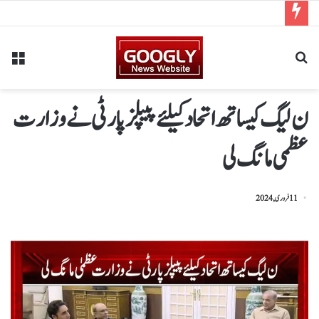
ن لیگ کیساتھ اتحاد کیلئے پیپلزپارٹی نے وزارت
عظمی مانگ لی
11 فروری, 2024