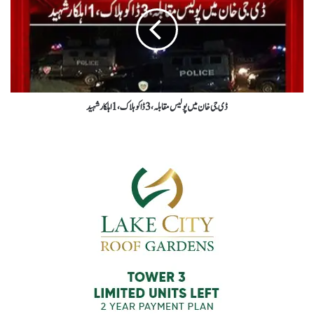
ڈی جی خان میں پولیس مقابلہ، 3 ڈاکو ہلاک،1اہلکار شہید