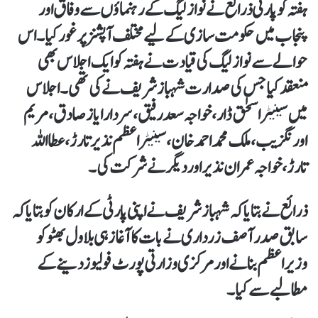
ہفتہ کو پارٹی ذرائع نے نواز لیگ کے رہنماؤں سے وفاق اور
پنجاب میں حکومت سازی کے لیے مختلف آپشنز پر غور کیا۔ اس
حوالے سے نواز لیگ کی قیادت نے ہفتہ کو ایک اجلاس بھی
منعقد کیا جس کی صدارت شہباز شریف نے کی تھی۔اجلاس
میں سینیٹر اسحٰق ڈار، خواجہ سعد رفیق، سردار ایاز صادق، مریم
اورنگزیب، ملک محمد احمد خان، سینیٹر اعظم نذیر تارڑ، عطااللہ
تارڑ، خواجہ عمران نذیر اور دیگر نے شرکت کی۔
ذرائع نے بتایا کہ شہباز شریف نے اپنی پارٹی کے ارکان کو بتایا کہ
سابق صدر آصف زرداری نے بات کا آغاز ہی بلاول بھٹو کو
وزیراعظم بنانے اور مرکزی وزارتی پورٹ فولیوز دینے کے
مطالبے سے کیا۔