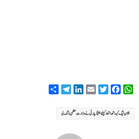
S
T
Li
E
T
Fa
W
ha
el
nk
m
wi
ce
ha
re
eg
ed
ail
tte
bo
ts
ن لیگ کیساتھ اتحاد کیلئے پیپلزپارٹی نے وزارت عظمی مانگ لی
ra
In
r
ok
A
m
pp