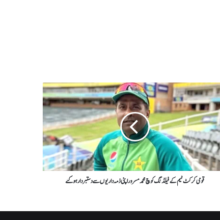
قومی کرکٹ ٹیم کے فیلڈنگ کوچ محمد مسرور اپنی ذمہ داریوں سے دستبردار ہوگئے