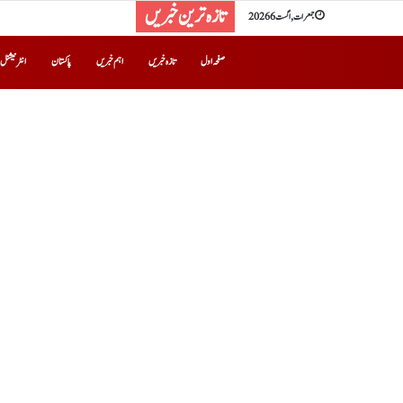
تازہ ترین خبریں
جمعرات, اگست 6 2026
صفحہ اول
تازہ خبریں
اہم خبریں
پاکستان
انٹرنیشنل