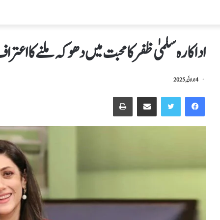
اداکارہ سلمیٰ ظفر کا محبت میں دھوکہ ملنے کا اعترا
4 جولائی, 2025