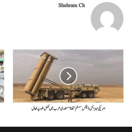
Shehram Ch
امریکی میزائل ڈیفنس سسٹم ’ تھاڈ ‘ سعودی عرب میں مکمل طور پر فعال