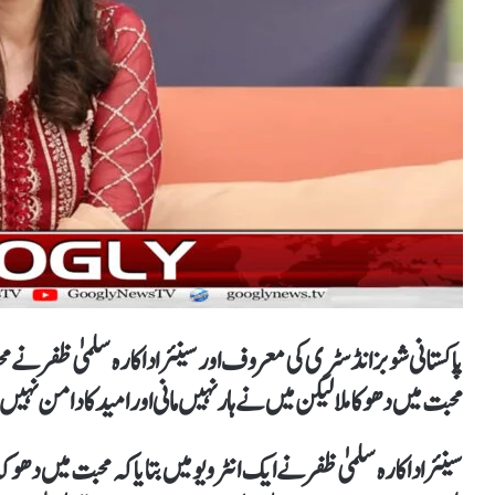
پاکستانی شوبز انڈسٹری کی معروف اور سینئر اداکارہ سلمیٰ ظفر نے
محبت میں دھوکا ملا لیکن میں نے ہار نہیں مانی اور امید کا دامن نہی
سینئر اداکارہ سلمیٰ ظفر نے ایک انٹرویو میں بتایا کہ محبت میں دھوک