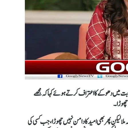
 محبت میں دھوکے کا اعتراف کرتے ہوئے کہا کہ مجھے
ں چھوڑا۔
ہ ملا لیکن پھر بھی امید کا دامن نہیں چھوڑا، جب کسی کی