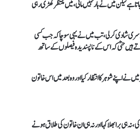
 لیکن میں نے ہار نہیں مانی،میں منتظر کھڑی رہی
ال بعد ان کے شوہر نے دوسری شادی کر لی، تب میں نے یہی سوچاکہ جب کسی
ے ہیں حتیٰ کہ اس کے ناپسندیدہ فیصلوں کے ساتھ
یں نے اپنے شوہر کا انتظار کیا اور وہ بعد میں اس خاتون
،نہ ہی برا بھلا کہا اور نہ ہی ان خاتون کی طلاق ہونے