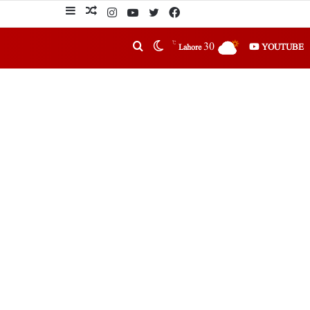
℃
30
YOUTUBE
Lahore