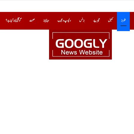
شوبز
کھیل
تجزیے
بزنس
دلچسپ و عجیب
ویڈیوز
صحت
گوگلی نیوز کیا ہے؟