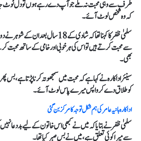
طرف سے وہی محبت نہ ملےجو آپ دے رہے ہوں تو دل ٹوٹ جاتا ہے
کہ وہ شخص لوٹ آئے۔
سلمیٰ ظفر کا کہنا تھا کہ شادی کے 18 س
سے محبت کرتےہیں تو اس کی ہر خوبی اور خامی کے ساتھ محبت کرت
بھی۔
سینئر اداکارہ نے کہا ہےکہ محبت میں سمجھوتہ کرنا پڑتا ہے،بس پھر م
کو طلاق دے کر واپس میرے پاس لوٹ آئے۔
اداکارہ ہانیہ عامر کی ہم شکل توجہ کامرکزبن گئی
سلمیٰ ظفر نے بتایا کہ میں نے کبھی اس خاتون کےلیے بد دعا نہیں کی
سے میرا کوئی تعلق ہے،میں نے بس صبر کیا تھا۔