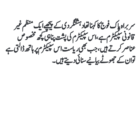
سربراہ پاک فوج کا کہنا تھا دہشتگردی کے پیچھے ایک منظم غیر
قانونی سپیکٹرم ہے،اس سپیکٹرم کی پشت پناہی کچھ مخصوص
عناصر کرتے ہیں، جب بھی ریاست اس سپیکٹرم پر ہاتھ ڈالتی ہے
تو ان کےجھوٹے بیانیےسنائی دیتے ہیں۔