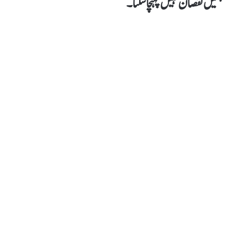
ہمیں نقصان نہیں پہنچا سکتا۔