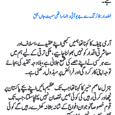
ہے۔
خضدار : فائرنگ سے جے یو آئی رہنما ساتھی سمیت جاں بحق
آرمی چیف کا کہنا تھا ہمیں کبھی اپنے عقیدے، اسلاف اور
معاشرتی اقدار کو نہیں بھولنا چاہیے، ملکی ترقی کے لیے ہم میں
سے ہر کسی نےاپنےحصے کی شمع جلانی ہے، بلاوجہ تنقید کی بجائے
توجہ اپنی کارکردگی اور فرائض پر مبذول رکھنی ہے۔
جنرل عاصم منیر کا کہنا تھا جب تک عظیم مائیں اپنے بچے پاکستان پر
نچھاورکرتی رہیں گی کوئی ہمیں نقصان نہیں پہنچا سکتا، جب تک
قوم خصوصاً نوجوان افواج کےشانہ بشانہ کھڑے رہیں گے کوئی