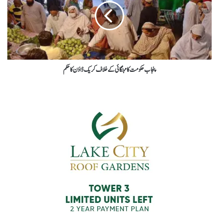
پنجاب حکومت کا مہنگائی کے خلاف کریک ڈاؤن کا حکم