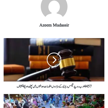
Azeem Mudassir
4457 ارب روپے ٹیکس ریونیو کے ہزاروں مقدمات عدالتوں میں پھنسے ہونیکا انکشاف