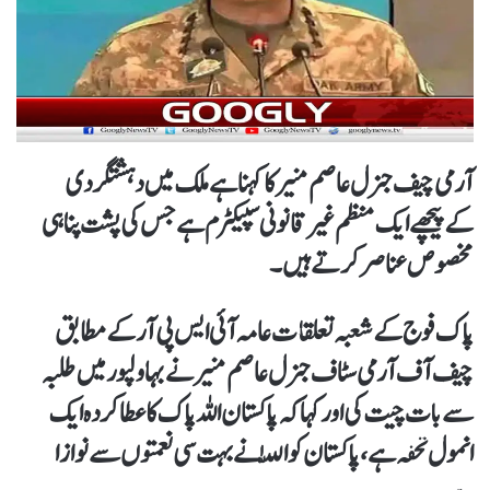
آرمی چیف جنرل عاصم منیر کا کہنا ہےملک میں دہشتگردی
کےپیچھےایک منظم غیر قانونی سپیکٹرم ہےجس کی پشت پناہی
مخصوص عناصر کرتے ہیں۔
پاک فوج کےشعبہ تعلقات عامہ آئی ایس پی آر کےمطابق
چیف آف آرمی سٹاف جنرل عاصم منیر نے بہاولپور میں طلبہ
سے بات چیت کی اورکہا کہ پاکستان اللہ پاک کا عطا کردہ ایک
انمول تحفہ ہے،پاکستان کو اللّٰہ نے بہت سی نعمتوں سے نوازا