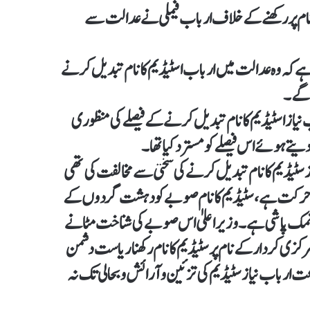
 نام پر رکھنے کے خلاف ارباب فیملی نے عدالت سے
ہے کہ وہ عدالت میں ارباب اسٹیڈیم کا نام تبدیل کرنے
 گے۔
 نیاز اسٹیڈیم کا نام تبدیل کرنے کے فیصلے کی منظوری
تے ہوئے اس فیصلے کو مسترد کیا تھا۔
از سٹیڈیم کانام تبدیل کرنے کی سختی سے مخالفت کی تھی
مناسب حرکت ہے، سٹیڈیم کا نام صوبے کو دہشت گردوں کے
 نمک پاشی ہے۔ وزیراعلیٰ اس صوبے کی شناخت مٹانے
کزی کردار کے نام پر سٹیڈیم کا نام رکھنا ریاست دشمن
 ارباب نیاز سٹیڈیم کی تزئین و آرائش و بحالی تک نہ