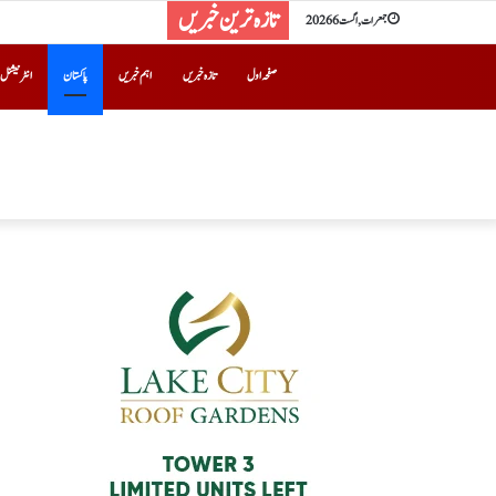
تازہ ترین خبریں
جمعرات, اگست 6 2026
صفحہ اول
تازہ خبریں
اہم خبریں
پاکستان
انٹرنیشنل