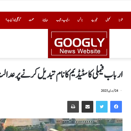
شوبز
کھیل
تجزیے
بزنس
دلچسپ و عجیب
ویڈیوز
صحت
گوگلی نیوز کیا ہے؟
ارباب فیملی کا سٹیڈیم کا نام تبدیل کرنے پر عدال
24 فروری, 2025