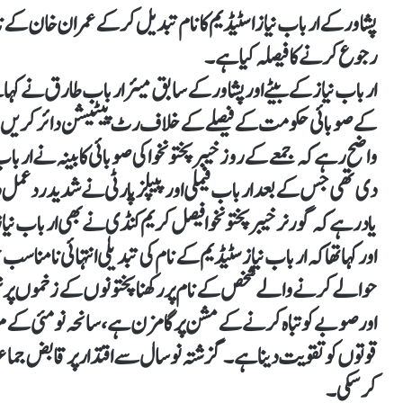
پشاور کے ارباب نیاز اسٹیڈیم کا نام تبدیل کرکے عمران خان کے
رجوع کرنے کا فیصلہ کیا ہے۔
ارباب نیاز کے بیٹے اور پشاور کے سابق میئر ارباب طارق نے کہا 
کے صوبائی حکومت کے فیصلے کے خلاف رٹ پیٹیشن دائر کریں
واضح رہے کہ جمعے کے روز خیبرپختونخوا کی صوبائی کابینہ نے ارباب
دی تھی جس کے بعد ارباب فیملی اور پیپلز پارٹی نے شدید ردعمل دی
یاد رہے کہ گورنر خیبر پختونخوا فیصل کریم کنڈی نے بھی ارباب نی
اور کہا تھا کہ ارباب نیازسٹیڈیم کے نام کی تبدیلی انتہائی نا
حوالے کرنے والے شخص کے نام پر رکھنا پختونوں کے زخموں پر
اور صوبے کو تباہ کرنے کے مشن پر گامزن ہے، سانحہ نو مئی کے مر
قوتوں کو تقویت دینا ہے۔ گزشتہ نو سال سے اقتدار پر قابض جماعت
کر سکی۔