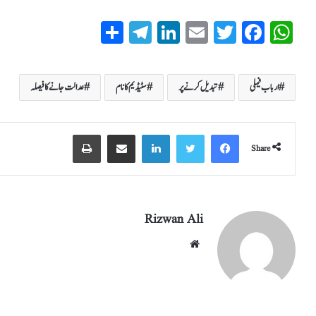
S
T
Li
E
T
Fa
W
ha
el
nk
m
wi
ce
ha
re
eg
ed
ail
tte
bo
ts
ارباب فیملی
تبدیل کرنے پر
سٹیڈیم کا نام
عدالت جانے کا فیصلہ
ra
In
r
ok
A
m
pp
Share
Rizwan Ali