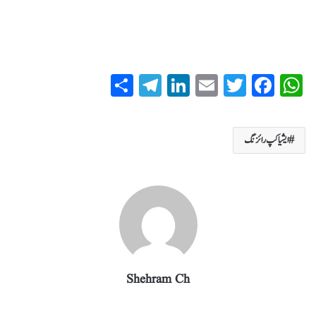
S
T
Li
E
T
Fa
W
ha
el
nk
m
wi
ce
ha
re
eg
ed
ail
tte
bo
ts
ایشیا کپ رائزنگ
ra
In
r
ok
A
m
pp
Shehram Ch