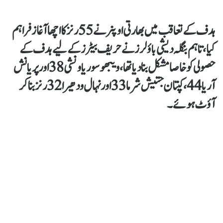
ہدف کےتعاقب میں بھارتی اوپنر نے 55 رنز کا اچھا آغاز فراہم
کیا، تاہم بنگلہ دیشی باؤلرز نے حریف بیٹرز کے لیے ہدف کے
حصولی کو خاصا مشکل بنا دیا تھا، ویبھو سوریا ونشی 38 اور پریانش
آریا 44، کپتان جتیش شرما 33 اور نہال ودھیرا 32 رنز بنا کر
آؤٹ ہوئے۔