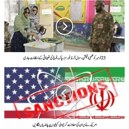
23نومبرکوضمنی الیکشن،سول آرمڈفورسز،پاک فوج کی تعیناتی کےاحکامات جاری
امریکہ نے ایران کی معاونت کرنیوالی کمپنیوں پرپابندیاں لگادیں