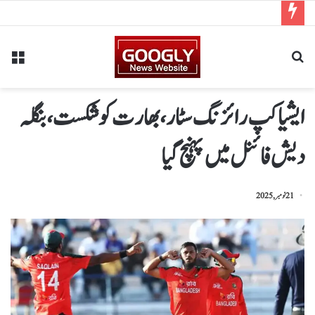
ایشیا کپ رائزنگ سٹار،بھارت کوشکست ،بنگلہ
دیش فائنل میں پہنچ گیا
21 نومبر, 2025