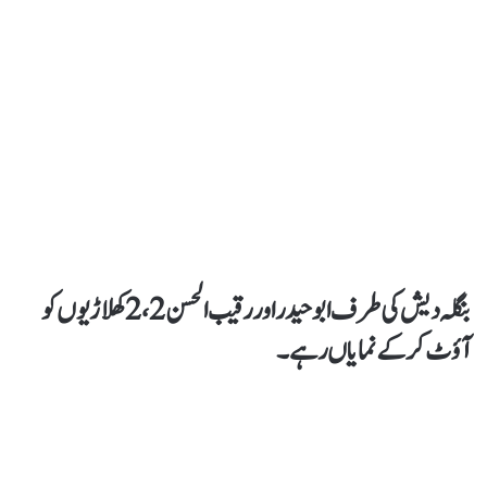
بنگلہ دیش کی طرف ابو حیدر اور رقیب الحسن 2،2 کھلاڑیوں کو
آؤٹ کر کے نمایاں رہے۔