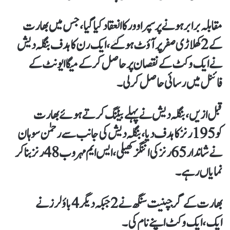
مقابلہ برابر ہونے پر سپر اوور کا انعقاد کیا گیا، جس میں بھارت
کے 2 کھلاڑی صفر پر آؤٹ ہو گئے، ایک رن کا ہدف بنگلہ دیش
نے ایک وکٹ کے نقصان پر حاصل کر کے میگا ایونٹ کے
فائنل میں رسائی حاصل کر لی۔
قبل ازیں، بنگلہ دیش نے پہلے بیٹنگ کرتے ہوئے بھارت
کو 195 رنز کا ہدف دیا، بنگلہ دیش کی جانب سے رحمٰن سوہان
نے شاندار 65 رنز کی اننگز کھیلی، ایس ایم مہروب 48 رنز بنا کر
نمایاں رہے۔
بھارت کے گرجپنیت سنگھ نے 2 جبکہ دیگر 4 باؤلرز نے
ایک،ایک وکٹ اپنے نام کی۔