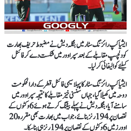
ایشیا کپ رائزنگ سٹار میں بنگلہ دیش نے مضبوط حریف بھارت
کو دلچسپ مقابلے کے بعد سپر اوور میں شکست دے کر فائنل
کیلئےکوالیفائی کر لیا۔
ایشیا کپ رائزنگ سٹار کا پہلا سیمی فائنل قطر کے دارالحکومت
دوحہ میں کھیلا گیا، جہاں سنسنی خیز مقابلے کا نتیجہ سپر اوور میں
سامنے آیا، بنگلہ دیش نے پہلے بیٹنگ کرتے ہوئے 6 وکٹوں کے
نقصان پر 194 رنز بنائے، جواب میں بھارت بھی مقررہ 20
اوورز میں 6 وکٹوں کے نقصان پر 194 رنز ہی بنا سکا۔