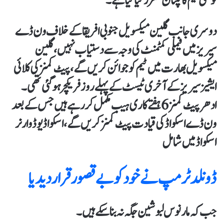
ٹوئنٹی ٹیم کا کپتان مقرر کیا گیا ہے۔
دوسری جانب گلین میکسویل جنوبی افریقا کے خلاف ون ڈے
سیریز میں فیملی کمٹمنٹ کی وجہ سے دستیاب نہیں،گلین
میکسویل بھارت میں ٹیم کو جوائن کریں گے، پیٹ کمنز کی کلائی
ایشیز سیریز کے آخری ٹیسٹ کے پہلے روز فریکچر ہو گئی تھی۔
ادھرپیٹ کمنز 6 ہفتے کا ری ہیب مکمل کر رہے ہیں جس کے بعد
ون ڈے اسکواڈ کی قیادت پیٹ کمنز کریں گے، اسکوا ڈیوڈ وارنر
اسکواڈ میں شامل
ڈونلد ٹرمپ نے خود کو بے قصور قرار دیدیا
جب کہ مارنوس لبوشین جگہ نہ بنا سکے ہیں۔