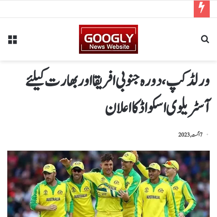
ورلڈکپ،دورہ جنوبی افریقا اور بھارت کیلئے
آسٹریلوی اسکواڈ کا اعلان
7 اگست, 2023