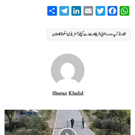
S
T
Li
E
T
Fa
W
ha
el
nk
m
wi
ce
ha
re
eg
ed
ail
tte
bo
ts
ورلڈکپ،دورہ جنوبی افریقا اور بھارت کیلئے آسٹریلوی اسکواڈ کا اعلان
ra
In
r
ok
A
m
pp
Sheraz Khalid