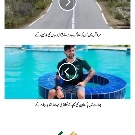
مراکش میں بس کو المناک حادثہ،24افراد جان کی بازی ہار گئے
بھارت میں پاکستان ہاکی ٹیم کے کھلاڑی عبداللہ شدید بیمار ہوگئے