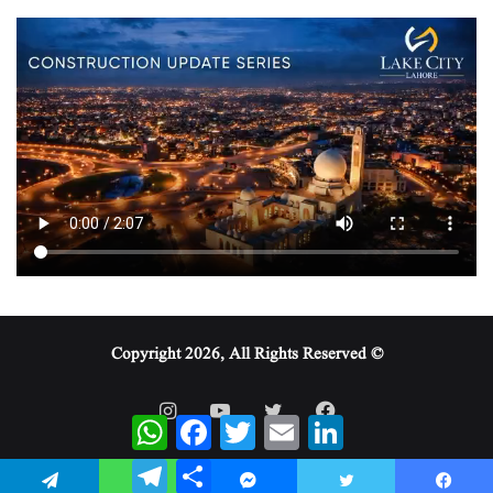
© Copyright 2026, All Rights Reserved
WhatsApp
Facebook
Twitter
Email
LinkedIn
Telegram
Share