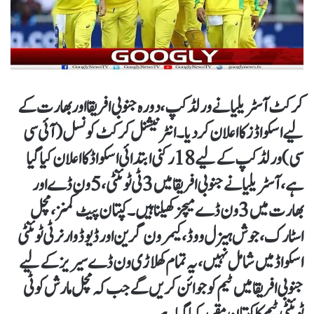
کرکٹ آسٹریلیا نے ورلڈکپ، دورہ جنوبی افریقا اور بھارت کے
لیے اسکواڈز کا اعلان کردیا۔انٹرنیشنل کرکٹ کونسل (آئی سی
سی) ورلڈکپ کے لیے 18 رکنی ابتدائی اسکواڈکا اعلان کیا گیا
ہے، آسٹریلیا نے جنوبی افریقا میں 3 ٹی ٹوئنٹی، 5 ون ڈے اور
بھارت میں 3 ون ڈے میچز کھیلنا ہیں۔کپتان پیٹ کمنز، مچل
اسٹارک، جوش ہیزل ووڈ،کیمرون گرین اور ڈیوڈ وارنر ٹی ٹوئنٹی
اسکواڈ میں شامل نہیں، یہ تمام کھلاڑی ون ڈے سیریز کے لیے
جنوبی افریقا میں ٹیم کو جوائن کریں گے جب کہ مچل مارش کو ٹی