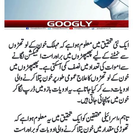
ایک نئی تحقیق میں معلوم ہوا ہے کہ مہلک خون کے لوتھڑوں
سے نمٹنے کے لیے پھیپھڑوں میں براہ راست انجیکشن لگانے
سے اموات کی تعداد میں نصف کمی آسکتی ہے۔پھیپھڑوں میں
خون کے لوتھڑوں کا علاج عمومی طور پر خون پتلا کرنے والی
ادویات دے کر کیا جاتا ہے۔ یہ ادویات بازو میں ڈرپ لگا کر
خون میں پہنچائی جاتی ہیں۔
تاہم، اسرائیلی محققین کو ایک تحقیق میں یہ معلوم ہوا ہے کہ
تھوڑی مقدار میں خون پتلا کرنے والی ادویات کو براہ راست