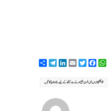
S
T
Li
E
T
Fa
W
ha
el
nk
m
wi
ce
ha
re
eg
ed
ail
tte
bo
ts
پھیپھڑوں میں خون جمع ہونےسے نمٹنے کے لیے نئے علاج کا تجربہ
ra
In
r
ok
A
m
pp