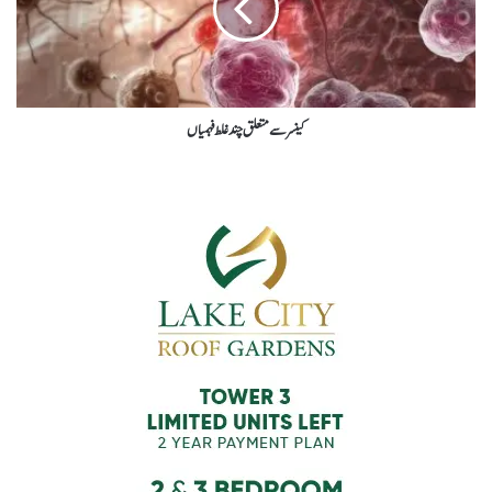
کینسر سے متعلق چند غلط فہمیاں