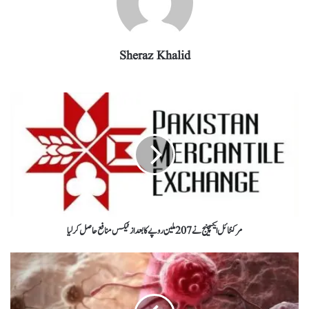
Sheraz Khalid
مرکنٹائل ایکسچینج نے 207ملین روپے کا بعد از ٹیکس منافع حاصل کرلیا