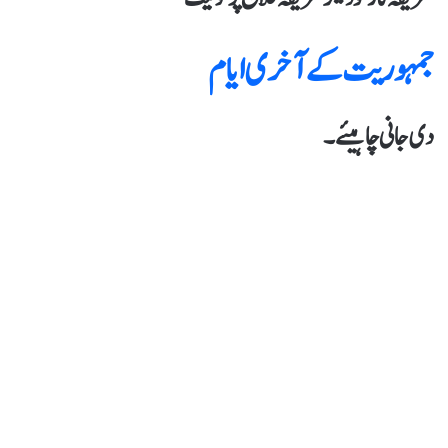
جمہوریت کے آخری ایام
دی جانی چاہیئے۔