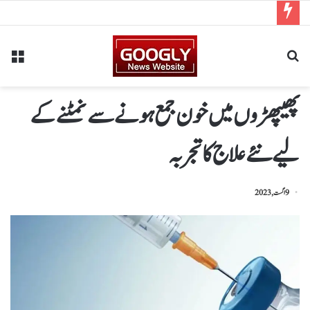
پھیپھڑوں میں خون جمع ہونےسے نمٹنے کے
لیے نئے علاج کا تجربہ
9 اگست, 2023