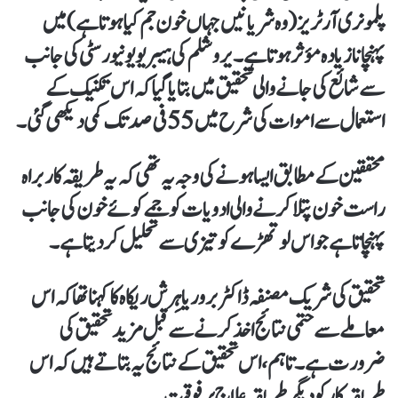
پلمونری آرٹریز (وہ شریانیں جہاں خون جم کیا ہوتا ہے) میں
پہنچانا زیادہ مؤثر ہوتا ہے۔یروشلم کی ہیبریو یونیورسٹی کی جانب
سے شائع کی جانے والی تحقیق میں بتایا گیا کہ اس تکنیک کے
استعمال سے اموات کی شرح میں 55 فی صد تک کمی دیکھی گئی۔
محققین کے مطابق ایسا ہونے کی وجہ یہ تھی کہ یہ طریقہ کار براہ
راست خون پتلا کرنے والی ادویات کو جمے کوئے خون کی جانب
پہنچاتا ہے جو اس لوتھڑے کو تیزی سے تحلیل کر دیتا ہے۔
تحقیق کی شریک مصنفہ ڈاکٹر بروریا ہِرش ریکاہ کا کہنا تھا کہ اس
معاملے سے حتمی نتائج اخذ کرنے سے قبل مزید تحقیق کی
ضرورت ہے۔ تاہم، اس تحقیق کے نتائج یہ بتاتے ہیں کہ اس
طریقہ کار کو دیگر طریقہ علاج پر فوقیت