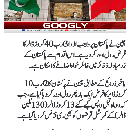
چین نے پاکستان پر واجب الادا 3 ارب 40 کروڑ ڈالر کا
قرض رول اوور کر دیا ہے۔ اس اقدام سے پاکستان کے
زرمبادلہ ذخائر میں خاطر خواہ اضافےکاامکان ہے۔
باخبر ذرائع کے مطابق چین نے پاکستان کا 2 ارب 10
کروڑ ڈالر کا قرض ایک بار پھر رول اوور کر دیا گیا ہے، جب
کہ دو ماہ قبل واپس کیے گئے 13 کروڑ ڈالر (130 ملین
ڈالر) کے کمرشل قرضوں کو بھی ری فنانس کر دیا گیا ہے۔