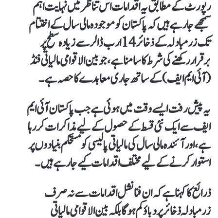
رپورٹ کے مطابق یہ اقدامات اس تناظر میں نہایت اہم
سمجھے جا رہے ہیں کہ پاکستان کو موجودہ مالی سال کے اختتام
تک زرمبادلہ کے ذخائر 14 ارب ڈالر سے زیادہ سطح پر
برقرار رکھنے کی شرط کا سامنا ہے، جو بین الاقوامی مالیاتی فنڈ
(آئی ایم ایف) کے ساتھ جاری معاہدے کا حصہ ہے۔
یہ پیش رفت ایسے وقت میں ہوئی ہے جب پاکستان آئی ایم
ایف سے ایک نئی قسط کے حصول کے لیے مذاکرات کر رہا
ہے، اور آئندہ مالی سال کی مالیاتی پالیسی کو مستحکم بنیادوں پر
استوار کرنے کے لیے مختلف اقدامات کیے جا رہے ہیں۔
ذرائع کا کہنا ہے کہ ان فنانشل اقدامات سے نہ صرف
زرمبادلہ ذخائر پر دباؤ کم ہوگا بلکہ بین الاقوامی مالیاتی