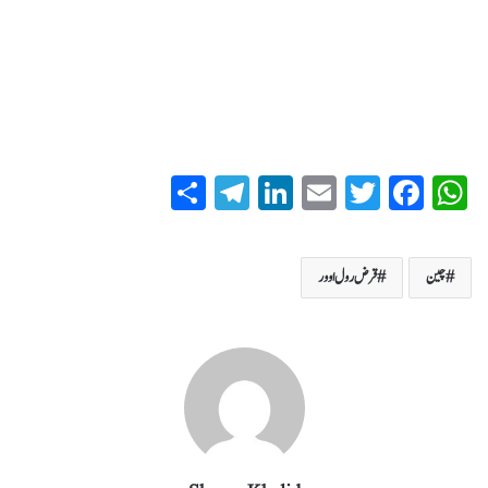
S
T
Li
E
T
Fa
W
ha
el
nk
m
wi
ce
ha
re
eg
ed
ail
tte
bo
ts
چین
قرض رول اوور
ra
In
r
ok
A
m
pp