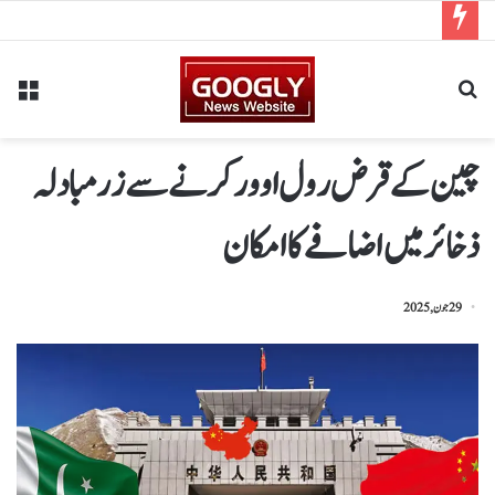
چین کےقرض رول اوورکرنےسےزرمبادلہ
ذخائرمیں اضافےکاامکان
29 جون, 2025