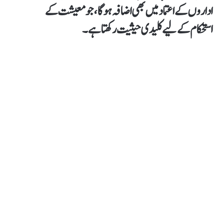
اداروں کے اعتماد میں بھی اضافہ ہوگا، جو معیشت کے
استحکام کے لیے کلیدی حیثیت رکھتا ہے۔