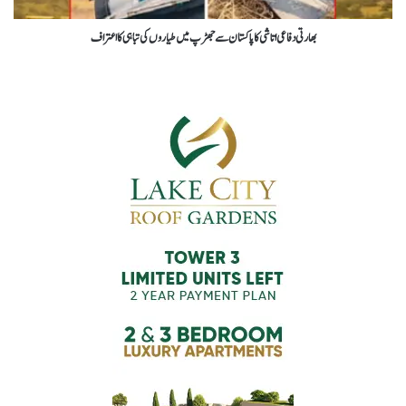
بھارتی دفاعی اتاشی کا پاکستان سے جھڑپ میں طیاروں کی تباہی کا اعتراف