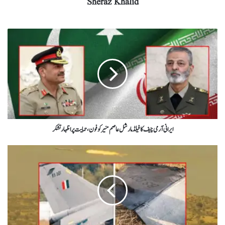
Sheraz Khalid
ایرانی آرمی چیف کافیلڈمارشل عاصم منیرکوفون،حمایت پراظہارتشکر