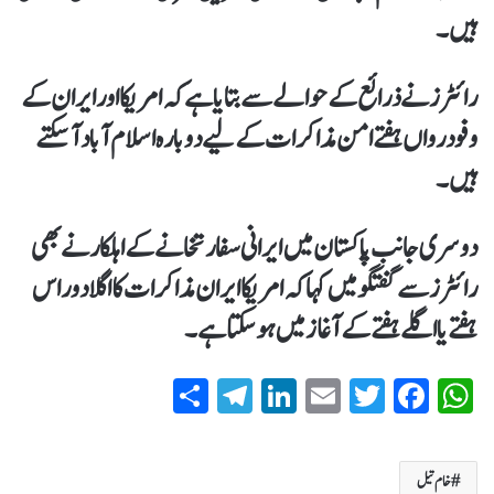
ہیں۔
رائٹرز نے ذرائع کے حوالے سے بتایا ہے کہ امریکا اور ایران کے
وفود رواں ہفتے امن مذاکرات کے لیے دوبارہ اسلام آباد آسکتے
ہیں۔
دوسری جانب پاکستان میں ایرانی سفارتخانے کے اہلکار نے بھی
رائٹرز سے گفتگو میں کہا کہ امریکا ایران مذاکرات کا اگلا دوراس
ہفتے یا اگلے ہفتے کے آغاز میں ہوسکتا ہے۔
S
T
Li
E
T
Fa
W
ha
el
nk
m
wi
ce
ha
re
eg
ed
ail
tte
bo
ts
خام تیل