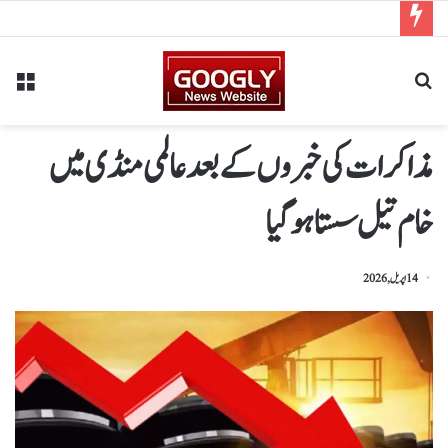
مذاکرات کی خبروں کےبعدعالمی منڈی میں
خام تیل سستاہوگیا
14 اپریل, 2026