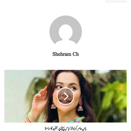
ra
In
r
ok
A
m
pp
Shehram Ch
ہانیہ عامر کوبولڈ لباس پہننے پر تنقید کا سامنا