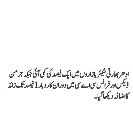
ادھر بھارتی شیئر بازار وں میں ایک فیصد کی کمی آئی جبکہ جرمن
ڈیکس اور فرانس سی اے سی میں دوران کاروبار 1فیصد تک زائد
کا اضافہ دیکھا گیا۔