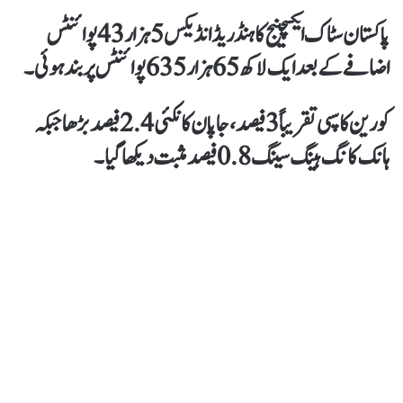
پاکستان سٹاک ایکسچینج کا ہنڈریڈ انڈیکس 5 ہزار 43پوائنٹس
اضافے کے بعد ایک لاکھ 65 ہزار 635 پوائنٹس پر بند ہوئی۔
کورین کاسپی تقریباً3 فیصد ، جاپان کا نکئی 2.4 فیصد بڑھاجبکہ
ہانک کانگ ہینگ سینگ 0.8 فیصد مثبت دیکھا گیا۔