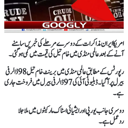
امریکا ایران مذاکرات کے دوسرے مرحلے کی خبریں سامنے
آنے کے بعد عالمی منڈی میں خام تیل کی قیمت میں کمی ہوگئی۔
رپورٹس کے مطابق عالمی منڈی میں برینٹ خام تیل 98 ڈالر فی
بیرل پر آگیا۔ ڈبلیو ٹی آئی کی 97 ڈالر فی بیرل میں فروخت جاری
ہے۔
دوسری جانب یورپی اور ایشیائی اسٹاک مارکیٹوں میں ملا جلا
ردعمل ہے۔