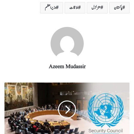
re
eg
ed
ail
tte
bo
ts
پاکستان
متزلزل
ملاقات
وزیر اعظم
ra
In
r
ok
A
m
pp
Azeem Mudassir