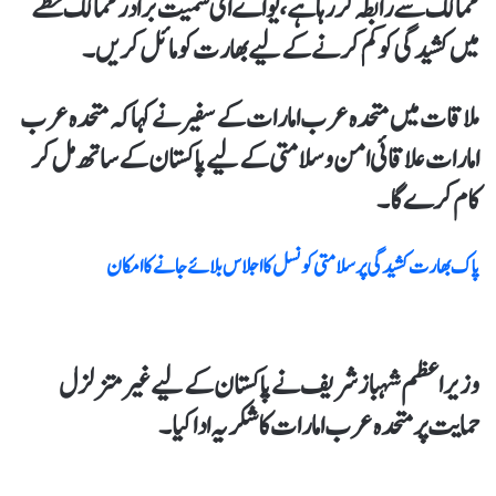
ممالک سے رابطہ کر رہا ہے، یواےای سمیت برادر ممالک خطے
میں کشیدگی کو کم کرنےکےلیے بھارت کو مائل کریں۔
ملاقات میں متحدہ عرب امارات کے سفیر نے کہا کہ متحدہ عرب
امارات علاقائی امن و سلامتی کے لیے پاکستان کے ساتھ مل کر
کام کرےگا۔
پاک بھارت کشیدگی پر سلامتی کونسل کا اجلاس بلائے جانے کا امکان
وزیراعظم شہباز شریف نےپاکستان کے لیےغیر متزلزل
حمایت پرمتحدہ عرب امارات کا شکریہ اداکیا۔