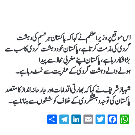
اس موقع پر وزیراعظم نےکہا کہ پاکستان ہرقسم کی دہشت
گردی کی مذمت کرتا ہے، پاکستان خود دہشت گردی کا سب سے
بڑا شکار رہا ہے، پاکستان اپنےمغربی محاذ سے پیدا
ہونےوالےدہشت گردی کے عفریت سے نمٹ رہا ہے۔
شہباز شریف نےکہا کہ بھارتی اقدامات اور جارحانہ انداز کا مقصد
پاکستان کی توجہ دہشتگردی کےخلاف کوششوں سےہٹانا ہے۔
S
T
Li
E
T
Fa
W
ha
el
nk
m
wi
ce
ha