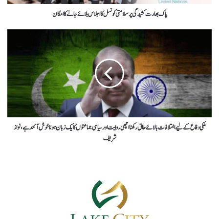
پاک بھارت کشیدگی پر سلامتی کونسل کا اجلاس بلائے جانے کا امکان
ملکی دفاع کے لیے اختلافات بالائے طاق رکھنا اچھی روایت اور سیاسی جماعتوں کا یک زبان ہونا خوش آئند ہے، نواز
شریف