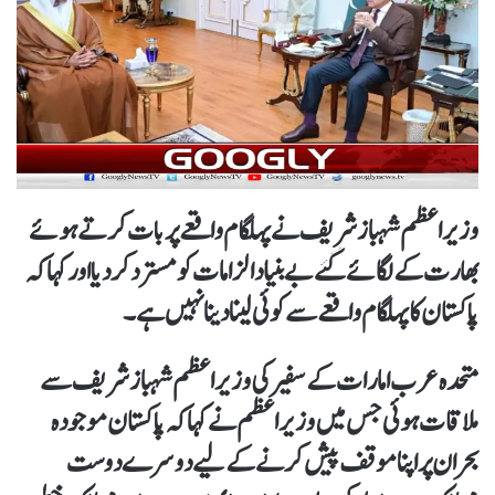
وزیراعظم شہبازشریف نے پہلگام واقعے پر بات کرتے ہوئے
بھارت کےلگائے گئے بےبنیاد الزامات کو مسترد کردیا اور کہا کہ
پاکستان کا پہلگام واقعے سے کوئی لینا دینا نہیں ہے۔
متحدہ عرب امارات کےسفیر کی وزیر اعظم شہباز شریف سے
ملاقات ہوئی جس میں وزیر اعظم نے کہا کہ پاکستان موجودہ
بحران پر اپنا موقف پیش کرنے کے لیے دوسرے دوست