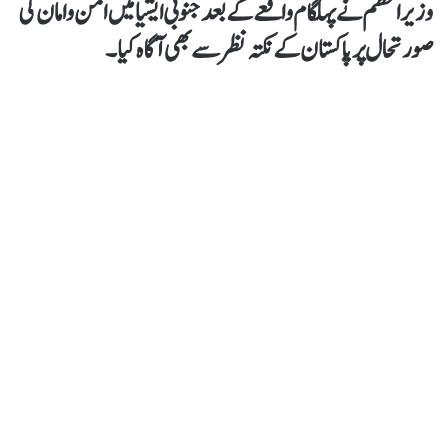
وزیراعظم نےپہلگام واقعے کےبعدجنوبی ایشیا میں امن و امان کی
صورتحال پرپاکستان کے نکتہ نظر سے بھی آگاہ کیا۔