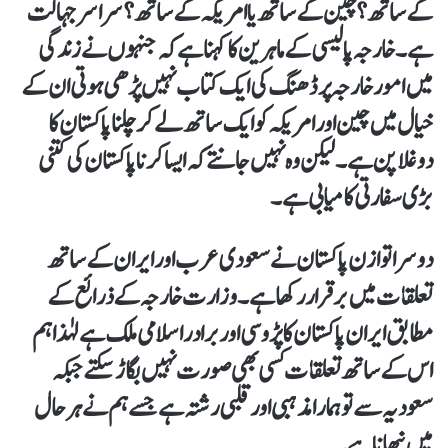
کے ساتھ؟ چین کے ساتھ یا امریکہ کے ساتھ؟ سراسر جہالت
ہے۔ خارجہ پالیسی کے ماہرین کا کہنا ہے کہ جنہوں نے زندگی
میں امور خارجہ پر ڈھنگ کی ایک کتاب نہیں پڑھی ہوتی ان کے
خیال میں چین اور امریکہ کو ایک ساتھ لے کر چلنا پاکستان کا
دوغلا پن ہے۔ لیکن وہ نہیں جانتے کہ ایسا کرنا پاکستان کی کتنی
بڑی سفارتی کامیابی ہے۔
دوسرا توازن پاکستان نے سعودی عرب اور ایران کے ساتھ
تعلقات میں برقرار رکھا ہے۔ وزارت خارجہ کے ذرائع کے
مطابق ایران پاکستان کا پڑوسی اور برادر اسلامی ملک ہے لہٰذا ہم
اس کے ساتھ تعلقات کسی بھی صورت نہیں بگاڑ سکتے جبکہ
سعودیہ سے تو ہمارا مذہبی اور قلبی رشتہ ہے جسے ہم نے ہر حال
میں نبھانا ہے۔