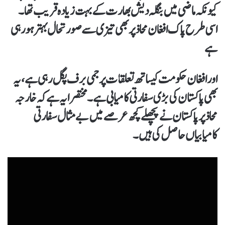
کیونکہ ماضی میں بنگلہ دیش بھارت کے بہت زیادہ قریب تھا۔
اسی طرح پاک افغان محاذ پر بھی تیزی سے صورتحال بہتر ہو رہی
ہے
اور افغان حکومت کیساتھ تعلقات پر جمی برف پگل رہی ہے، یہ
بھی پاکستان کی بڑی سفارتی کامیابی ہے۔ مختصرا یہ ہے کہ خارجہ
محاذ پر پاکستان نے پچھلے کچھ عرصے میں بے مثال سفارتی
کامیابیاں حاصل کی ہیں۔