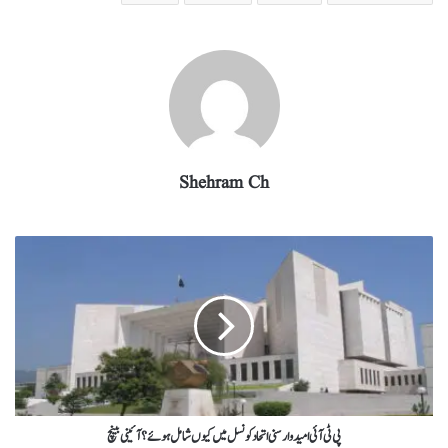
ra
In
r
ok
A
m
pp
Shehram Ch
پی ٹی آئی امیدوار سنی اتحاد کونسل میں کیوں شامل ہوئے؟ آئینی بینچ