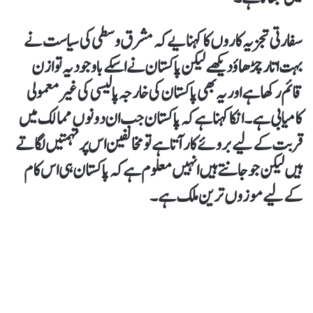
سفارتی تجزیہ کاروں کا کہنا یے کہ مشرق وسطی کی سیاست نے
بہت اتار چڑھاؤ دیکھے لیکن پاکستان نے اسکے باوجود یہ توازن
قائم رکھا ہے اور یہ بھی پاکستان کی خارجہ پالیسی کی غیر معمولی
کامیابی ہے۔ انکا کہنا ہے کہ پاکستان جب ان دونوں ممالک میں
قربت کے لیے بروئے کار آتا ہے تو مخالفین اس پر تہمتیں لگاتے
ہیں لیکن جو جانتے ہیں انہیں معلوم ہے کہ پاکستان ہی اس کام
کے لیے موزوں ترین ملک ہے۔