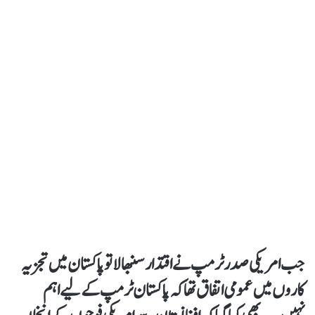
جب امریکی صدر ٹرمپ نے اقتدار سنبھالا تو پاکستان میں تجزیہ
کاروں میں عمومی اتفاق تھا کہ پاکستان ٹرمپ کے لیے اہم