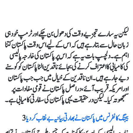
لیکن یہ سارے تجزیے وقت کی دھول بن چکے اور ٹرمپ خود ہی
زبان حال سے بتا رہے ہیں کہ اس کے لیے اس وقت پاکستان کتنا
اہم ہے۔ دلچسپ بات یہ ہے کہ اس پر پاکستان کی خارجہ پالیسی
کی کامیابی کا اعتراف کرنے کی بجائے ناقدین الٹا پاکستان کو کوسنے
دیے جا رہے ہیں۔ ان ناقدین کے خیال میں جب جب پاکستان
اور امریکہ قریب آئے، دراصل پاکستان نے قومی مفادات پر
سمجھوتہ کیا۔ لیکن درحقیقت یہی پاکستان کی سفارتی کامیابی ہے۔
بیجنگ کانفرنس میں پاکستان نے بھارتی بیانیہ بےنقاب کردیا
3