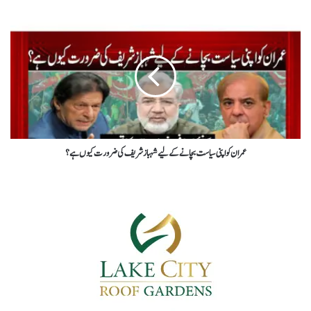
عمران کو اپنی سیاست بچانے کے لیے شہباز شریف کی ضرورت کیوں ہے ؟