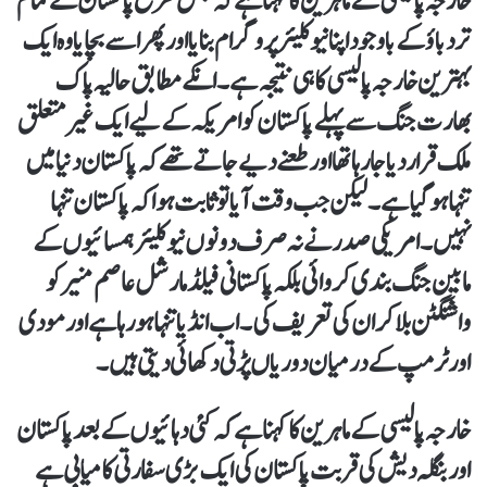
خارجہ پالیسی کے ماہرین کا کہنا ہے کہ جس طرح پاکستان نے تمام
تر دباؤ کے باوجود اپنا نیوکلیئر پروگرام بنایا اور پھر اسے بچایا وہ ایک
بہترین خارجہ پالیسی کا ہی نتیجہ ہے۔ انکے مطابق حالیہ پاک
بھارت جنگ سے پہلے پاکستان کو امریکہ کے لیے ایک غیر متعلق
ملک قرار دیا جا رہا تھا اور طعنے دیے جاتے تھے کہ پاکستان دنیا میں
تنہا ہو گیا ہے۔ لیکن جب وقت آیا تو ثابت ہوا کہ پاکستان تنہا
نہیں۔ امریکی صدر نے نہ صرف دونوں نیوکلیئر ہمسائیوں کے
مابین جنگ بندی کروائی بلکہ پاکستانی فیلڈ مارشل عاصم منیر کو
واشنگٹن بلا کر ان کی تعریف کی۔ اب انڈیا تنہا ہو رہا ہے اور مودی
اور ٹرمپ کے درمیان دوریاں پڑتی دکھائی دیتی ہیں۔
خارجہ پالیسی کے ماہرین کا کہنا ہے کہ کئی دہائیوں کے بعد پاکستان
اور بنگلہ دیش کی قربت پاکستان کی ایک بڑی سفارتی کامیابی ہے