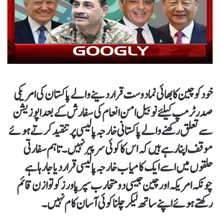
خود کو چین کا بھائی نما دوست قرار دینے والے پاکستان کی امریکی
صدر ٹرمپ کیلئے نوبیل امن انعام کی سفارش کے بعد اپوزیشن
سے تعلق رکھنے والے پاکستانی خارجہ پالیسی پر تنقید کرتے ہوئے
موقف اپنا رہے ہیں کہ اس کا کوئی سر پیر نہیں۔ تاہم سفارتی
حلقوں میں اسے ایک کامیاب خارجہ پالیسی قرار دیا جا رہا ہے
چونکہ امریکہ اور چین جیسی دو متحارب سپر پاورز کو توازن قائم
رکھتے ہوئے اپنے ساتھ لیکر چلنا کوئی آسان کام نہیں۔