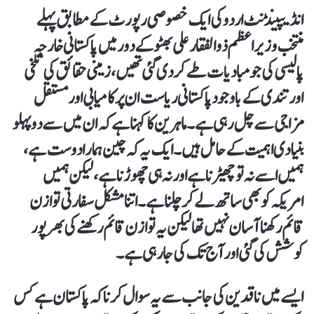
انڈیپینڈنٹ اردو کی ایک خصوصی رپورٹ کے مطابق پہلے
منتخب وزیر اعظم ذوالفقار علی بھٹو کے دور میں پاکستانی خارجہ
پالیسی کی جو مبادیات طے کر دی گئی تھیں، زمینی حقائق کی تلخی
اور تندی کے باوجود پاکستانی ریاست ان پر کامیابی اور مستقل
مزاجی سے چل رہی ہے۔ ماہرین کا کہنا ہے کہ ان میں سے دو پہلو
بنیادی اہمیت کے حامل ہیں۔ ایک یہ کہ چین ہمارا دوست ہے،
ہمیں اسے نہ تو چھیڑنا ہے اور نہ ہی چھوڑنا ہے، لیکن ہمیں
امریکہ کو بھی ساتھ لے کر چلنا ہے۔ اتنا مشکل سفارتی توازن
قائم رکھنا آسان نہیں تھا لیکن یہ توازن قائم رکھنے کی بھر پور
کوشش کی گئی اور آج تک کی جا رہی ہے۔
ایسے میں ناقدین کی جانب سے یہ سوال کرنا کہ پاکستان ہے کس