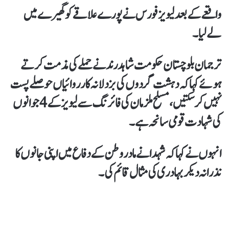
واقعے کےبعد لیویز فورس نےپورےعلاقےکو گھیرے میں
لےلیا۔
ترجمان بلوچستان حکومت شاہد رند نے حملے کی مذمت کرتے
ہوئےکہا کہ دہشت گردوں کی بزدلانہ کارروائیاں حوصلے پست
نہیں کرسکتیں،مسلح ملزمان کی فائرنگ سے لیویز کے 4 جوانوں
کی شہادت قومی سانحہ ہے۔
انہوں نے کہا کہ شہدا نےمادر وطن کے دفاع میں اپنی جانوں کا
نذرانہ دیکربہادری کی مثال قائم کی۔