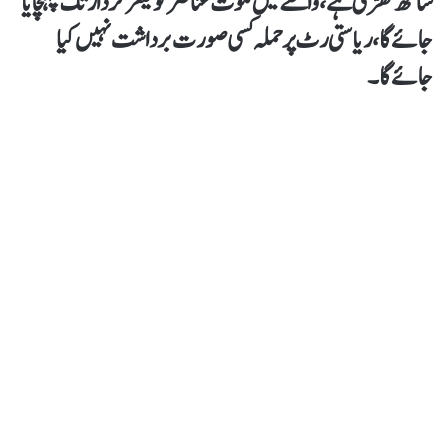
ساتھ کھڑی ہے،واقعے میں ملوث عناصر کو کیفر کردار تک پہنچایا
جائے گا،ریاستی رٹ پر حملہ کسی صورت برداشت نہیں کیا
جائے گا۔