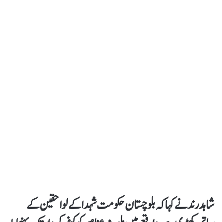
شاہد رند نےکہاکہ بلوچستان حکومت شہدا کے لواحقین کے