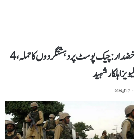
خضدار :چیک پوسٹ پر دہشتگردوں کا حملہ، 4
لیویز اہلکار شہید
17 مئی, 2025