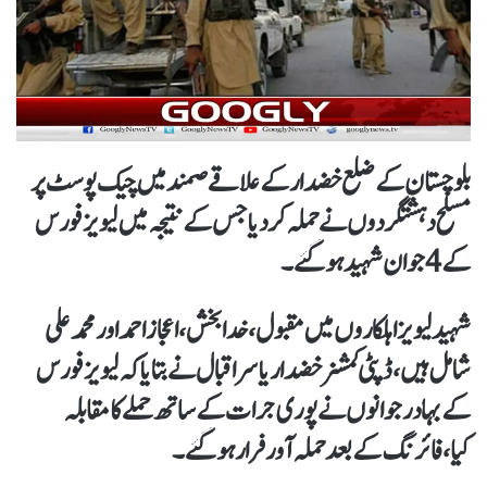
بلوچستان کےضلع خضدار کے علاقے صمند میں چیک پوسٹ پر
مسلح دہشتگردوں نےحملہ کر دیا جس کے نتیجہ میں لیویز فورس
کے 4 جوان شہید ہو گئے ۔
شہید لیویز اہلکاروں میں مقبول، خدا بخش، اعجاز احمد اورمحمد علی
شامل ہیں،ڈپٹی کمشنر خضدار یاسر اقبال نے بتایا کہ لیویز فورس
کے بہادر جوانوں نے پوری جرات کے ساتھ حملےکا مقابلہ
کیا،فائرنگ کے بعد حملہ آور فرار ہوگئے۔