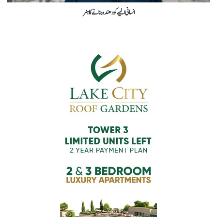
انسانی المیے کو دھندہ بنانے کا ہنر