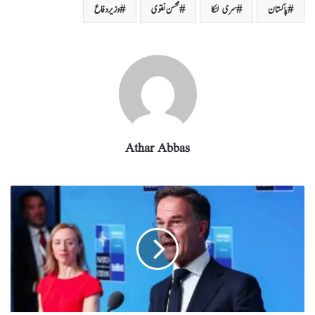
پاکستان
سری لنکا
محسن نقوی
وزیر دفاع
ra
In
r
ok
A
m
pp
Athar Abbas