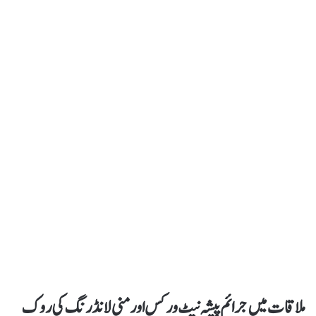
ملاقات میں جرائم پیشہ نیٹ ورکس اور منی لانڈرنگ کی روک