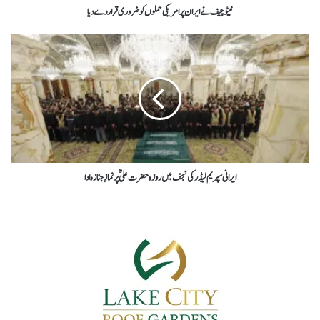
نیٹو چیف نے ایران پر امریکی حملوں کو ضروری قرار دے دیا
ایرانی سپریم لیڈر کی نجف میں روزہ حضرت علیؓ پر نمازِ جنازہ ادا