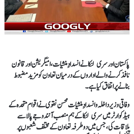
پاکستان اور سری لنکا نے انسدادِ منشیات، امیگریشن اور قانون
نافذ کرنے والے اداروں کے درمیان تعاون کو مزید مضبوط
بنانے پر اتفاق کیا ہے۔
وفاقی وزیر داخلہ و انسدادِ منشیات محسن نقوی نے اقوام متحدہ کے
ہیڈ کوارٹر میں سری لنکا کے ہم منصب آنند وجے پالا سے
ملاقات کی، جس میں دوطرفہ تعاون کے مختلف شعبوں پر