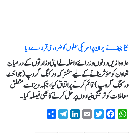
نیٹو چیف نے ایران پر امریکی حملوں کو ضروری قرار دے دیا
علاوہ ازیں دونوں وزرائے داخلہ نے اپنی وزارتوں کے درمیان
تعاون کو مؤثر بنانے کے لیے مشترکہ ورکنگ گروپ (جوائنٹ
ورکنگ گروپ) قائم کرنے پر اتفاق کیا، جبکہ ویزا سے متعلق
معاملات کو ترجیحی بنیادوں پر حل کرنے کا بھی فیصلہ کیا۔
S
T
Li
E
T
Fa
W
ha
el
nk
m
wi
ce
ha
re
eg
ed
ail
tte
bo
ts