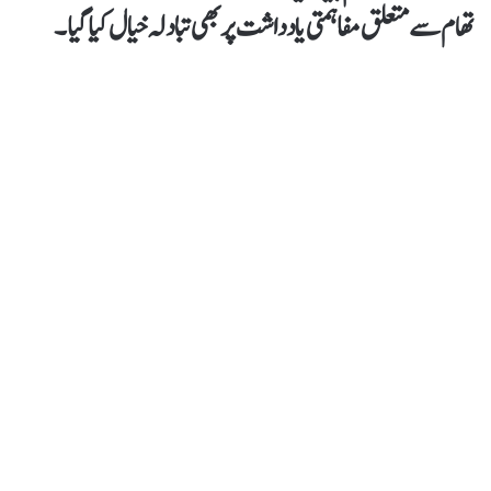
تھام سے متعلق مفاہمتی یادداشت پر بھی تبادلہ خیال کیا گیا۔