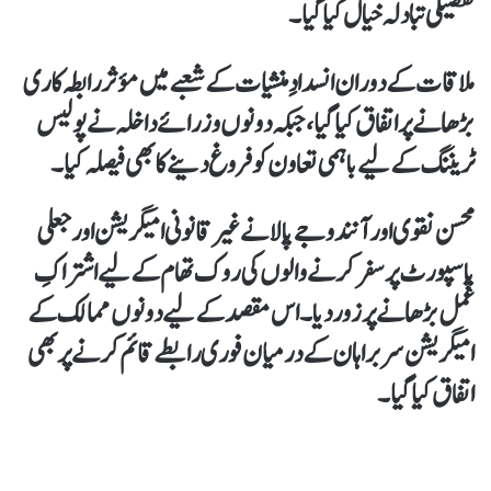
تفصیلی تبادلہ خیال کیا گیا۔
ملاقات کے دوران انسدادِ منشیات کے شعبے میں مؤثر رابطہ کاری
بڑھانے پر اتفاق کیا گیا، جبکہ دونوں وزرائے داخلہ نے پولیس
ٹریننگ کے لیے باہمی تعاون کو فروغ دینے کا بھی فیصلہ کیا۔
محسن نقوی اور آنند وجے پالا نے غیرقانونی امیگریشن اور جعلی
پاسپورٹ پر سفر کرنے والوں کی روک تھام کے لیے اشتراکِ
عمل بڑھانے پر زور دیا۔ اس مقصد کے لیے دونوں ممالک کے
امیگریشن سربراہان کے درمیان فوری رابطے قائم کرنے پر بھی
اتفاق کیا گیا۔