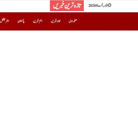
تازہ ترین خبریں
اتوار, اگست 9 2026
صفحہ اول
تازہ خبریں
اہم خبریں
پاکستان
انٹرنیشنل