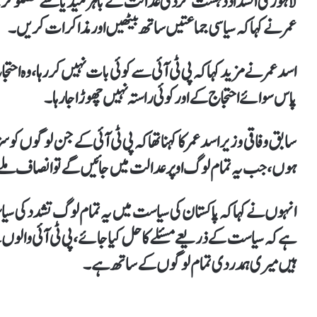
لاہور کی انسداد دہشت گردی عدالت کے باہر میڈیا سے گفتگو کرتے
عمر نے کہا کہ سیاسی جماعتیں ساتھ بیٹھیں اور مذاکرات کریں۔
اسد عمر نے مزید کہاکہ پی ٹی آئی سے کوئی بات نہیں کررہا،وہ احتج
پاس سوائے احتجاج کے اور کوئی راستہ نہیں چھوڑا جارہا۔
سابق وفاقی وزیر اسد عمر کا کہنا تھاکہ پی ٹی آئی کے جن لوگوں کو س
ہوں،جب یہ تمام لوگ اوپر عدالت میں جائیں گے تو انصاف ملے
انہوں نے کہا کہ پاکستان کی سیاست میں یہ تمام لوگ تشدد کی سی
ہےکہ سیاست کے ذریعے مسئلے کا حل کیا جائے، پی ٹی آئی والوں س
ہیں میری ہمدردی تمام لوگوں کے ساتھ ہے۔