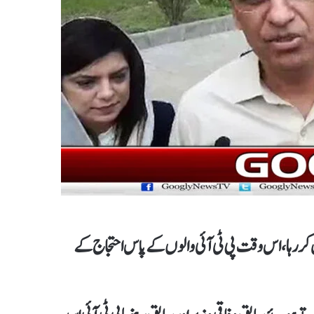
یں کررہا، اس وقت پی ٹی آئی والوں کے پاس احتجاج کے