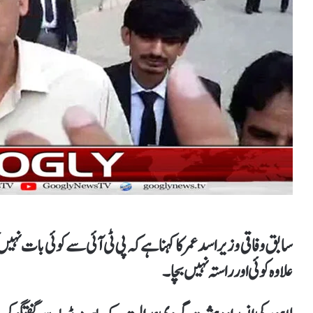
سابق وفاقی وزیر اسد عمر کا کہنا ہے کہ پی ٹی آئی سے کوئی بات نہ
علاوہ کوئی اور راستہ نہیں بچا۔