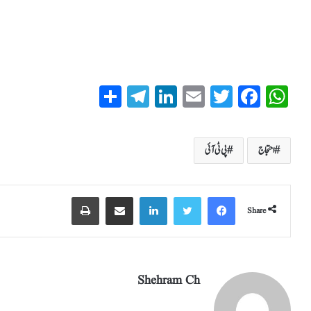
S
T
Li
E
T
Fa
W
ha
el
nk
m
wi
ce
ha
re
eg
ed
ail
tte
bo
ts
احتجاج
پی ٹی آئی
ra
In
r
ok
A
m
pp
Share
Shehram Ch