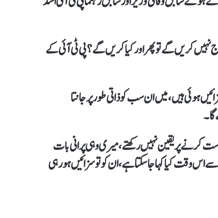
 ہوئے سابق وفاقی وزیر اور سابق رہنما پی ٹی آئی اسد
اج نہیں کریں گے تو پھر اور کیا کریں گے؟ پی ٹی آئی کے
زائیں ہوئی ہیں،میں ان سب کو ذاتی طور پر جانتا
گا۔
است کرنے پر یقین نہیں رکھتے،میری وہی پرانی بات
ے اس وقت کیا کہا جاسکتا ہے، ان کو تو سزائیں ہورہی