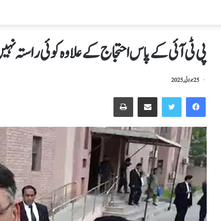
پی ٹی آئی کے پاس احتجاج کے علاوہ کوئی راستہ نہیں 
25 جولائی, 2025