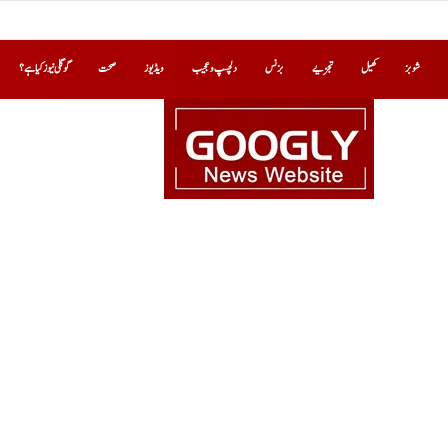
شوبز
کھیل
تجزیے
بزنس
دلچسپ و عجیب
ویڈیوز
صحت
گوگلی نیوز کیا ہے؟