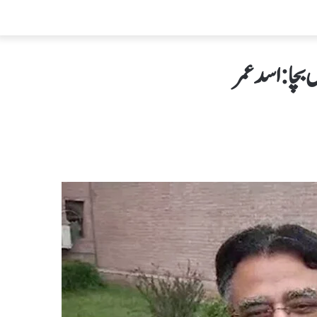
بچا : اسد عمر