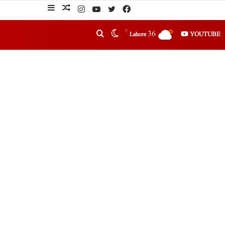
℃
36
YOUTUBE
Lahore