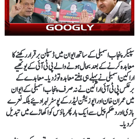
سپیکر پنجاب اسمبلی کے ساتھ ایوان میں ڈسپلن برقرار رکھنے کا
معاہدہ کرنے کے بعد بحال ہونے والے پی ٹی آئی کے یوتھیے
اراکین اسمبلی نے پہلے ہی ہفتے معاہدہ توڑ دیا۔ معاہدے کے
برعکس پی ٹی آئی اراکین نے نہ صرف پنجاب اسمبلی کے ایوان
میں عمران خان اور اپوزیشن لیڈر کے پوسٹر لہرا دئیے بلکہ نعرے
بازی اور دھکم پیل سے ایک بار پھر ہاؤس کو اکھاڑے میں تبدیل
کر دیا۔