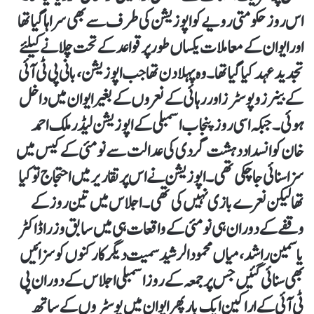
اس روز حکومتی رویے کو اپوزیشن کی طرف سے بھی سراہا گیا تھا
اور ایوان کے معاملات یکساں طور پر قواعد کے تحت چلانے کیلئے
تجدید عہد کیا گیا تھا۔ وہ پہلا دن تھا جب اپوزیشن، بانی پی ٹی آئی
کے بینرز و پوسٹرز اور رہائی کے نعروں کے بغیر ایوان میں داخل
ہوئی۔ جبکہ اسی روز پنجاب اسمبلی کے اپوزیشن لیڈر ملک احمد
خان کو انسداد دہشت گردی کی عدالت سے نومئی کے کیس میں
سزا سنائی جا چکی تھی۔ اپوزیشن نے اس پر تقاریر میں احتجاج تو کیا
تھا لیکن نعرے بازی نہیں کی تھی۔ اجلاس میں تین روز کے
وقفے کے دوران ہی نومئی کے واقعات ہی میں سابق وزرا ڈ اکٹر
یاسمین راشد، میاں محمود الرشید سمیت دیگر کارکنوں کو سزائیں
بھی سنائی گئیں جس پر جمعہ کے روز اسمبلی اجلاس کے دوران پی
ٹی آئی کے اراکین ایک بار پھر ایوان میں پوسٹروں کے ساتھ