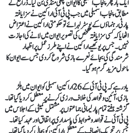
ایک بار پھر پنجاب اسمبلی کا ایوان مچھلی منڈی بن گیا۔ذرائع کے
مطابق پنجاب اسمبلی میں جب پی ٹی آئی اراکین نے سزا یافتہ
پارٹی رہنماؤں کے پوسٹر لہرائے تو حکومتی اراکین نے اعتراض
اٹھایا کہ کسی سزا یافتہ شخص کی تصویر ایوان میں لانے کی اجازت
نہیں۔ جس پر یوتھیے اراکین نے اپنے طرز عمل پر اظہار
شرمندگی کی بجائے نعرے بازی شروع کر دی جس سے ایوان کا
ماحول مزید گرم ہو گیا۔
یادر ہے کہ پی ٹی آئی کے 26 اراکین اسمبلی کو ایوان میں ہلڑ
بازی، آئین و قواعد کی خلاف ورزی کرنے پر معطل کردیا گیا تھا۔
گزشتہ ہفتے تمام پارلیمانی جماعتوں پر مشتمل کمیٹی کے اجلاس میں
پی ٹی آئی نے قواعد وضوابط کی پاسداری پر اتفاق اور عہد کیا تھا۔
جس پرتحریک انصاف کے معطل اراکین کو بحال کر دیا گیا تھا۔