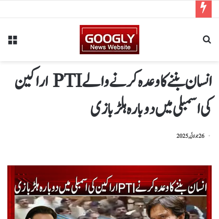
انسان بننے کا وعدہ کرنے والے PTI اراکین
کی اسمبلی میں دوبارہ ہلڑ بازی
26 جولائی, 2025