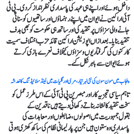
داخل ہوئے اور اپنے ہی عہد کی پاسداری نظر انداز کردی۔ پی ٹی
آئی اراکین نے ایوان میں اپنے رہنماؤں اور ساتھیوں کو سنائی
جانے والی سزاؤں پر تنقید کی اور ساتھ ہی حکومت کو بھی ہدف
تنقید بنایا۔ بعد ازاں اپوزیشن اراکین قائد حزب اختلاف سمیت
کارکنوں کی گرفتاریوں وسزاؤں کیخلاف نعرے بازی کرتے
ہوئے ایوان سے باہر نکل گئے۔
پنجاب میں مون سون کی نئی لہر تیار، مری اور گلیات میں لینڈ سلائیڈنگ کا خدشہ
تاہم سیاسی تجزیہ کار اور مبصرین پی ٹی آئی کے اس طرز عمل کو
سخت تنقید کا نشانہ بناتے دکھائی دیتے ہیں ناقدین کے
بقول جمہوریت میں اصولوں، ضابطوں اور معاہدات کی
پاسداری وہ ستون ہیں جن پر پارلیمانی نظام کی ساکھ کھڑی ہوتی