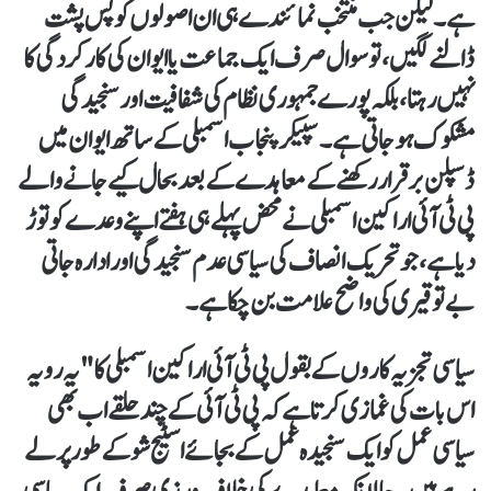
ہے۔ لیکن جب منتخب نمائندے ہی ان اصولوں کو پس پشت
ڈالنے لگیں، تو سوال صرف ایک جماعت یا ایوان کی کارکردگی کا
نہیں رہتا، بلکہ پورے جمہوری نظام کی شفافیت اور سنجیدگی
مشکوک ہو جاتی ہے۔سپیکر پنجاب اسمبلی کے ساتھ ایوان میں
ڈسپلن برقرار رکھنے کے معاہدے کے بعد بحال کیے جانے والے
پی ٹی آئی اراکین اسمبلی نے محض پہلے ہی ہفتے اپنے وعدے کو توڑ
دیا ہے، جو تحریک انصاف کی سیاسی عدم سنجیدگی اور ادارہ جاتی
بے توقیری کی واضح علامت بن چکا ہے۔
سیاسی تجزیہ کاروں کے بقول پی ٹی آئی اراکین اسمبلی کا "یہ رویہ
اس بات کی غمازی کرتا ہے کہ پی ٹی آئی کے چند حلقے اب بھی
سیاسی عمل کو ایک سنجیدہ عمل کے بجائے اسٹیج شو کے طور پر لے