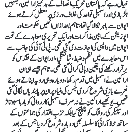
خیال رہے کہ پاکستان تحریکِ انصاف کے بدتمیز اراکین، جنہیں
ہلڑ بازی اور اسمبلی قواعد کی خلاف ورزی پر معطل کرتے ہوئے
ایوان سے باہر نکالا گیا تھا، تاہم بعد ازاں انھیں حکومت اور
اپوزیشن کے مابین مذاکرات اور ایک تحریری معاہدے کے تحت
ایوان میں واپسی کی اجازت دی گئی تھی۔ پی ٹی آئی کی جانب سے
اس معاہدے میں نظم و ضبط، شائستگی، اور ایوان کے تقدس کو
برقرار رکھنے کی یقین دہانی کرائی گئی تھی۔ تاہم جیسے ہی ان
اراکین نے اسمبلی میں قدم رکھا، دوبارہ وہی رویہ اپناتے ہوئے
نعرے بازی شروع کر دی جس کی بنیاد پر ان پر پابندیاں لگائی گئی
تھیں۔ یوتھیے اراکین نے نہ صرف اسمبلی کارروائی کو بارہا سبوتاژ
اور سپیکر کی رولنگ کو چیلنج کیا بلکہ حزبِ اقتدار کی جماعتوں کے
ساتھ محاذ آرائی کا سلسلہ بھی دوبارہ شروع کر دیا جس کے بعد