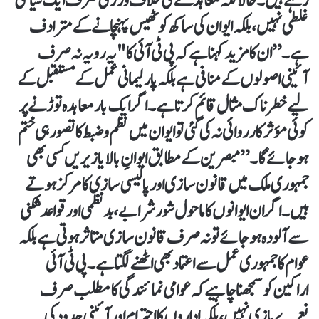
رہے ہیں۔ حالانکہ معاہدے کی خلاف ورزی صرف ایک سیاسی
غلطی نہیں، بلکہ ایوان کی ساکھ کو ٹھیس پہنچانے کے مترادف
ہے۔” ان کا مزید کہنا ہے کہ پی ٹی آئی کا "یہ رویہ نہ صرف
آئینی اصولوں کے منافی ہے بلکہ پارلیمانی عمل کے مستقبل کے
لیے خطرناک مثال قائم کرتا ہے۔ اگر ایک بار معاہدہ توڑنے پر
کوئی مؤثر کارروائی نہ کی گئی تو ایوان میں نظم و ضبط کا تصور ہی ختم
ہو جائے گا۔” مبصرین کے مطابق ایوانِ بالا یا زیریں کسی بھی
جمہوری ملک میں قانون سازی اور پالیسی سازی کا مرکز ہوتے
ہیں۔ اگر ان ایوانوں کا ماحول شور شرابے، بدنظمی اور قواعد شکنی
سے آلودہ ہو جائے تو نہ صرف قانون سازی متاثر ہوتی ہے بلکہ
عوام کا جمہوری عمل سے اعتماد بھی اٹھنے لگتا ہے۔پی ٹی آئی
اراکین کو سمجھنا چاہیے کہ عوامی نمائندگی کا مطلب صرف
نعرے بازی نہیں، بلکہ اداروں کا احترام اور آئینی حدود کی