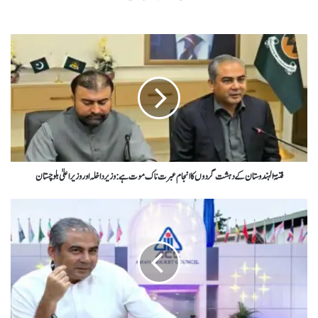
فتنۃ الہندوستان کے دہشت گردوں کا انجام عبرت ناک موت ہے : وزیر داخلہ اور وزیر اعلیٰ بلوچستان