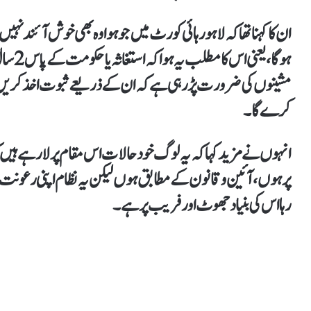
ان کاکہنا تھاکہ لاہور ہائی کورٹ میں جو ہوا وہ بھی خوش آئند ن
ہوگا،یع
مشینوں کی ضرورت پڑرہی ہےکہ ان کے ذریعے ثبوت اخذ کریں،ک
کرے گا۔
انہوں نے مزید کہا کہ یہ لوگ خود حالات اس مقام پر لا رہے ہیں ک
پر ہوں، آئین وقانون کےمطابق ہوں لیکن یہ نظام اپنی رعونت اور
رہا اس کی بنیاد جھوٹ اور فریب پر ہے۔