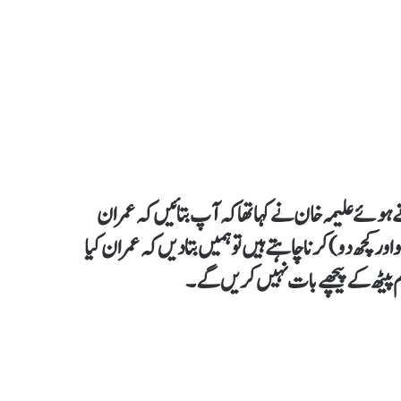
 ہوئے علیمہ خان نے کہا تھاکہ آپ بتائیں کہ عمران
ور کچھ دو) کرنا چاہتے ہیں تو ہمیں بتادیں کہ عمران کیا
م پیٹھ کے پیچھےبات نہیں کریں گے۔