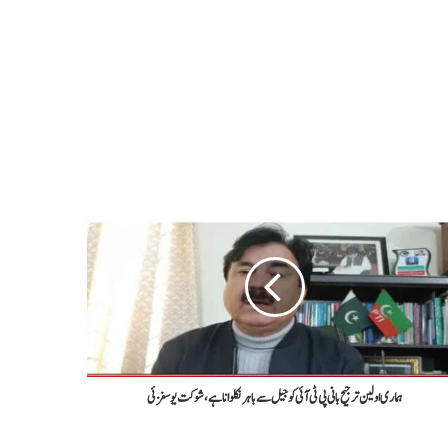
ہماری اولین ترجیح بانی پی ٹی آئی کوجیل سے باہر نکلوانا ہے ، شوکت یوسفزئی