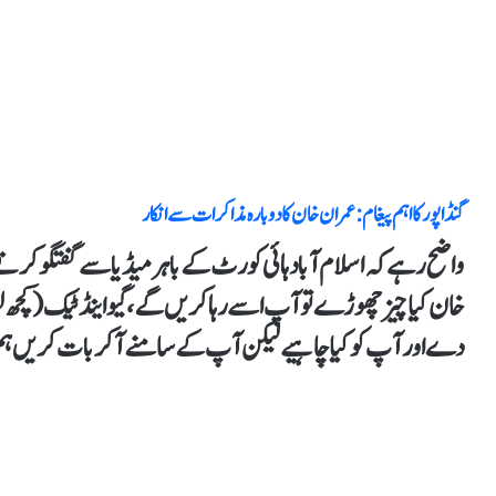
گنڈاپور کا اہم پیغام: عمران خان کا دوبارہ مذاکرات سے انکار
واضح رہے کہ اسلام آباد ہائی کورٹ کے باہر میڈیا سے گفتگو کرتے
خان کیا چیز چھوڑےتو آپ اسے رہا کریں گے، گیو اینڈ ٹیک (کچھ لو ا
دے اور آپ کو کیا چاہیے لیکن آپ کے سامنے آکر بات کریں ہ