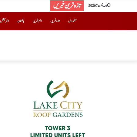
تازہ ترین خبریں
جمعہ, اگست 7 2026
صفحہ اول
تازہ خبریں
اہم خبریں
پاکستان
انٹرنیشنل