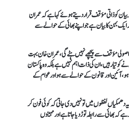
ہ بیان کو ذاتی مؤقف قرار دیتے ہوئے کہاہے کہ عمران
لکہ ایک بہن کا بیان ہے جو اپنے بھائی کے حوالے سے
سی اصولی مؤقف سے پیچھے نہیں ہٹے گی، عمران خان بہت
کو تیار ہیں،ان کی ذات اہم نہیں ہے بلکہ وہ پاکستان
 ہو،آئین اور قانون کےحوالے سے ہو اور عوام کے
 یہ دھمکیاں لفظوں میں تو نہیں دی جاتی کہ کوئی فون کر
ہےکہ بھائی سے رابطہ توڑدیا جاتا ہے اور مہینوں