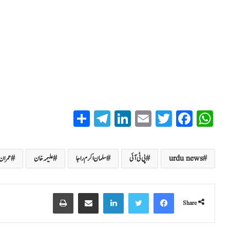
S
T
Li
E
T
Fa
W
ha
el
nk
m
wi
ce
ha
re
eg
ed
ail
tte
bo
ts
urdu news
پی ٹی آئی
سلمان اکرم راجا
علیمہ خان
عمران
ra
In
r
ok
A
m
pp
Share