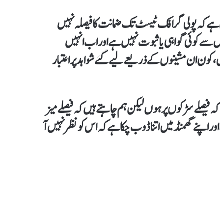
ہیں ہےکہ پولی گرافک ٹیسٹ تک ضمانت کا فیصلہ نہیں
نی اس کا مطلب یہ ہوا کہ استغاثہ یا حکومت کےپاس 2 سال سے کوئی گواہی یا ثبوت نہیں ہے اور اب انہیں
ون ان مشینوں کے ذریعے لیےگئے شواہد پر اعتبار
ہ فیصلے سڑکوں پر ہوں لیکن ہم چاہتےہیں کہ فیصلے میز
 اپنے گھمنڈ میں اتنا ڈوب چکا ہےکہ اس کو نظر نہیں آ