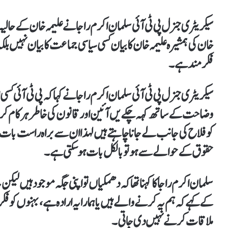
سیکریٹری جنرل پی ٹی آئی سلمان اکرم راجا نے علیمہ خان کے حالی
خان کی ہمشیرہ علیمہ خان کا بیان کسی سیاسی جماعت کا بیان نہیں ب
فکرمند ہے۔
سیکریٹری جنرل پی ٹی آئی سلمان اکرم راجا نے کہاکہ پی ٹی آئی ک
وضاحت کے ساتھ کہہ چکے یں آئین اور قانون کی خاطر ہر کام کرنے
کو فلاح کی جانب لے جانا چاہتےہیں لہذا ان سے براہ راست بات
حقوق کے حوالے سے ہوتو بالکل بات ہو سکتی ہے۔
سلمان اکرم راجا کاکہنا تھاکہ دھمکیاں تو اپنی جگہ موجود ہیں لیکن
کے کہےکہ ہم یہ کرنے والے ہیں یا ہمارا یہ ارادہ ہے،بہنوں کو فکر 
ملاقات کرنے نہیں دی جاتی۔