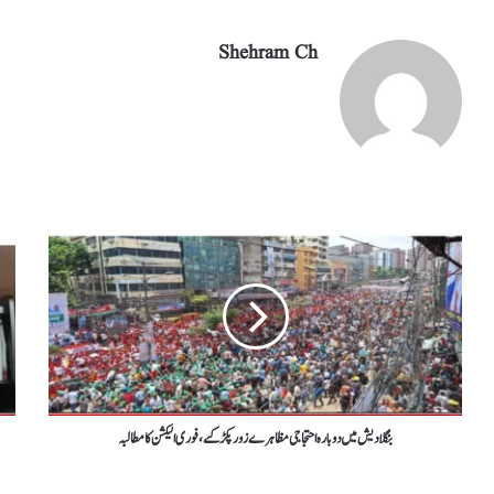
Shehram Ch
بنگلا دیش میں دوبارہ احتجاجی مظاہرےزور پکڑ گئے ، فوری الیکشن کا مطالبہ