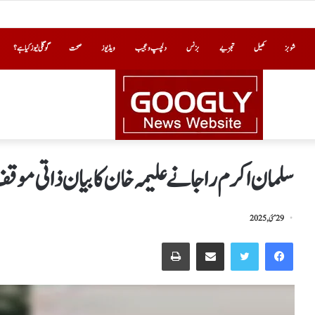
شوبز
کھیل
تجزیے
بزنس
دلچسپ و عجیب
ویڈیوز
صحت
گوگلی نیوز کیا ہے؟
سلمان اکرم راجا نے علیمہ خان کا بیان ذاتی موق
29 مئی, 2025