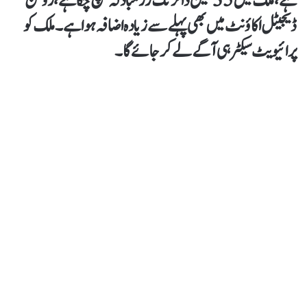
ہے،ملک میں35 ملین ڈالر تک زر مبادلہ پہنچ چکا ہے، روشن
ڈیجیٹل اکاؤنٹ میں بھی پہلے سےزیادہ اضافہ ہوا ہے۔ملک کو
پرائیویٹ سیکٹر ہی آگے لے کر جائے گا۔