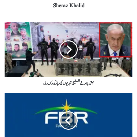
Sheraz Khalid
نیتن یاہو نےفلسطینی قیدیوں کی رہائی روک دی