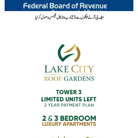
ایف بی آر نےبینکوں سے 23 ارب ونڈ فال ٹیکس وصول کرلیا