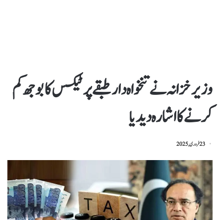
وزیرخزانہ نےتنخواہ دارطبقےپرٹیکس کابوجھ کم
کرنےکااشارہ دیدیا
23 فروری, 2025