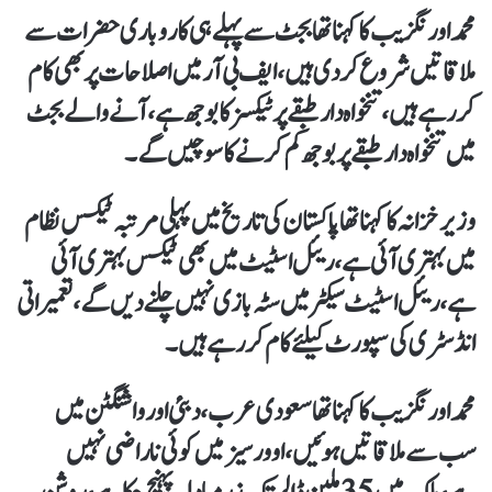
محمد اورنگزیب کا کہنا تھا بجٹ سے پہلے ہی کاروباری حضرات سے
ملاقاتیں شروع کر دی ہیں، ایف بی آر میں اصلاحات پر بھی کام
کررہے ہیں، تنخواہ دار طبقے پر ٹیکسز کا بوجھ ہے،آنےوالے بجٹ
میں تنخواہ دار طبقےپربوجھ کم کرنے کا سوچیں گے۔
وزیرخزانہ کا کہنا تھا پاکستان کی تاریخ میں پہلی مرتبہ ٹیکس نظام
میں بہتری آئی ہے، ریئل اسٹیٹ میں بھی ٹیکس بہتری آئی
ہے، ریئل اسٹیٹ سیکٹرمیں سٹہ بازی نہیں چلنے دیں گے، تعمیراتی
انڈسٹری کی سپورٹ کیلئےکام کر رہےہیں۔
محمد اورنگزیب کا کہنا تھا سعودی عرب، دبئی اورواشنگٹن میں
سب سے ملاقاتیں ہوئیں، اوورسیز میں کوئی ناراضی نہیں