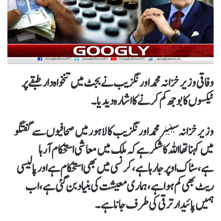
وفاقی وزیر خزانہ محمد اورنگزیب نےبجٹ میں تنخواہ دار طبقے پر
ٹیکسوں کا بوجھ کم کرنے کا اشارہ دیدیا۔
وزیر خزانہ سینیٹر محمد اورنگزیب کا لاہور میں صحافیوں سے گفتگو
میں کہنا تھا اللہ کا شکر ہے کہ ملک میں معاشی استحکام آ رہا
ہے،سٹاک اوپر جا رہا ہے، کرنسی میں بھی استحکام ہےاورپالیسی
ریٹ بھی کم ہوا ہے،ہماری معیشت کی بنیاد بن گئی ہے، اب
ہمیں پائیدار ترقی کی طرف جانا ہے۔