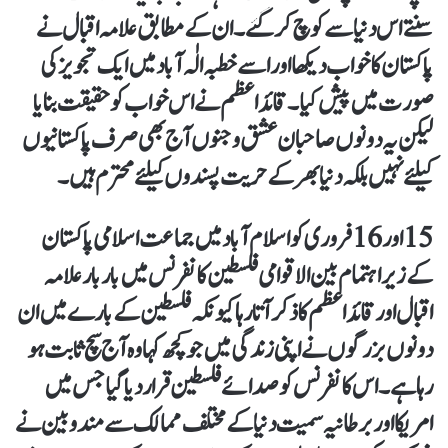
سنتے اس دنیا سے کوچ کر گئے۔ ان کے مطابق علامہ اقبال نے
پاکستان کا خواب دیکھا اور اسے خطبہ الٰہ آباد میں ایک تجویز کی
صورت میں پیش کیا۔ قائد اعظم نے اس خواب کو حقیقت بنایا
لیکن یہ دونوں صاحبان عشق و جنوں آج بھی صرف پاکستانیوں
کیلئے نہیں بلکہ دنیا بھر کے حریت پسندوں کیلئے محترم ہیں۔
15 اور 16 فروری کو اسلام آباد میں جماعت اسلامی پاکستان
کے زیر اہتمام بین الاقوامی فلسطین کانفرنس میں بار بار علامہ
اقبال اور قائد اعظم کا ذکر آتا رہا کیونکہ فلسطین کے بارے میں ان
دونوں بزرگوں نے اپنی زندگی میں جو کچھ کہا وہ آج سچ ثابت ہو
رہا ہے۔ اس کانفرنس کو صدائے فلسطین قرار دیا گیا جس میں
امریکا اور برطانیہ سمیت دنیا کے مختلف ممالک سے مندوبین نے