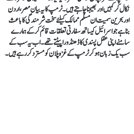
نکال کر کہیں اور بھیجنا چاہتے ہیں۔ ٹرمپ کا یہ بیان مصر، اردن
اور بحرین سمیت ان مسلم ممالک کیلئے سخت شرمندگی کا باعث
بنا ہے جو اسرائیل کیساتھ سفارتی تعلقات قائم کرکے ہمارے
سامنے اپنی عقل پسندی کا ڈھنڈورا پیٹتے تھے۔ اب یہ سب کے
سب یک زبان ہو کر ٹرمپ کے غزہ پلان کو مسترد کر رہے ہیں۔