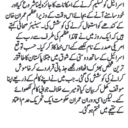
اسرائیل کو تسلیم کرنے کے امکانات کا جائزہ لینا شروع کیا اور
خود سامنے آنے کے بجائے اس وقت کے وزیر اعظم عمران خان
کے کندھے کو استعمال کرنے کی کوشش کی۔ سینیئر صحافی کہتے
ہیں کہ ایک روز میں نے قائد اعظم کی طرف سے رب کے
امریکی صدر کے نام لکھے گئے اس خط کا ذکرکیا۔ حسب توقع
اسرائیل کےساتھ دوستی کے شوق میں مبتلا پاکستان کا طاقتور
ترین شخص بھڑک اٹھا اور مجھے جذباتی قرار دے کر خاموش
کرانے کی کوشش کی گئی۔ جب میں نے اپنے کالم کے ذریعے اپنا
موقف کھل کر بیان کیا تو میرے خلاف جوابی کالم لکھوائے
گئے۔ لیکن اسی دوران عمران حکومت ایک تحریک عدم اعتماد
کے نتیجے میں ختم ہو گئی۔