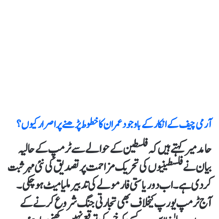
آرمی چیف کے انکار کے باوجود عمران کا خطوط پڑھنے پر اصرار کیوں ؟
حامد میر کہتے ہیں کہ فلسطین کے حوالے سے ٹرمپ کے حالیہ
بیان نے فلسطینیوں کی تحریک مزاحمت پر تصدیق کی نئی مہر ثبت
کردی ہے۔ اب دو ریاستی فارمولے کی تدبیر ملیامیٹ ہو چکی۔
آج ٹرمپ یورپ کیخلاف بھی تجارتی جنگ شروع کرنے کے