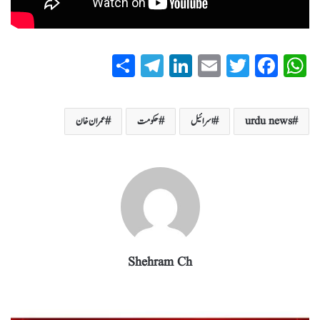
S
T
Li
E
T
Fa
W
ha
el
nk
m
wi
ce
ha
re
eg
ed
ail
tte
bo
ts
urdu news
اسرائیل
حکومت
عمران خان
ra
In
r
ok
A
m
pp
Shehram Ch