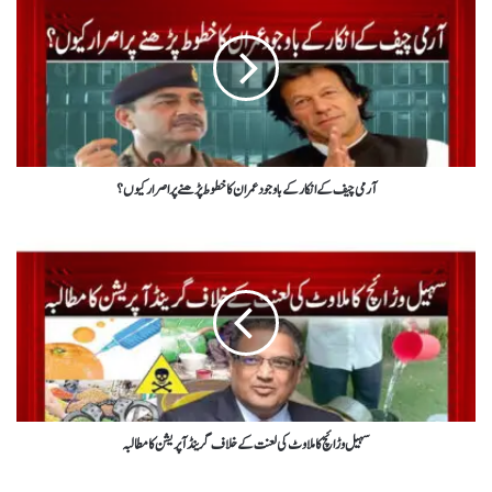
آرمی چیف کے انکار کے باوجود عمران کا خطوط پڑھنے پر اصرار کیوں ؟
سہیل وڑائچ کا ملاوٹ کی لعنت کے خلاف گرینڈ آپریشن کا مطالبہ