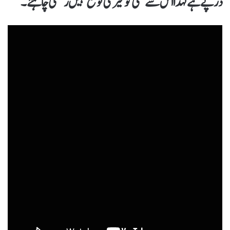
درپے ہے لہٰذا اس سے کسی کو خیر کی توقع نہیں رکھنی چاہئے۔