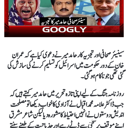
سینیئر صحافی اور تجزیہ کار حامد میر نے دعوی کیا ہے کہ عمران
خان کے دور حکومت میں اسرائیل کو تسلیم کرنے کی سازش کی
گئی تھی جو ناکام ہو گئی۔
روزنامہ جنگ کے لیے اپنی تازہ تحریر میں حامد میر کہتے ہیں کہ
جب ڈاکٹر علامہ محمد اقبال نے آزادی کا خواب دیکھا تو مصلحت
اندیش دوستوں نے انہیں احتیاط کا مشورہ دیا لیکن شاعر مشرق
اپنے موقف پر سختی سے ڈٹے رہے اور جذباتیت کے طعنے سنتے