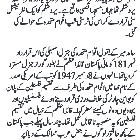
یروشلم تھا جہاں مسجد اقصیٰ واقع ہے۔ یروشلم کو ایک انٹرنیشنل
سٹی قرار دے کر اس کی ٹرسٹی شپ اقوام متحدہ کے حوالے کی
گئی۔
حامد میر کے بقول اقوام متحدہ کی جنرل اسمبلی کی اس قرار داد
نمبر 181 کو بانی پاکستان قائد اعظمؒ نے بطور گورنر جنرل مسترد
کردیا تھا۔ انہوں نے 8 دسمبر 1947 کو تب کے امریکی صدر
کے نام خط میں اقوام متحدہ کی طرف سے تقسیم فلسطین کے پلان
کو یو این چارٹر کی خلاف ورزی قرار دیتے ہوئے فلسطینیوں اور
یہودیوں دونوں کیلئے مضر کہا۔ قائد اعظم کے خیال میں تقسیم
فلسطین کا یہ منصوبہ ناقابل عمل تھا۔ چند سال پہلے جب پاکستان
کے کچھ طاقتور لوگوں نے بعض عرب ممالک کے دباؤ پر