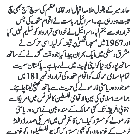
حامد میر کے بقول علامہ اقبال اور قائد اعظم کی سوچ آج بھی سچ
ثابت ہو رہی ہے۔ اسرائیلی ریاست نے اقوام متحدہ کی جس
قرارداد سے جنم لیا، اسرائیل نے خود اسی قرارداد کو تسلیم نہیں کیا
اور 1967 میں مسجد اقصیٰ پر قبضہ کر لیا۔ اسی حرکت نے
مشرق وسطیٰ میں ایک بحران پیدا کیا جو وقت گزرنے کے ساتھ
ساتھ پوری دنیا کو اپنی لپیٹ میں لے رہا ہے۔ پاکستان سمیت
تمام اسلامی ممالک کو اقوام متحدہ کی قرار داد نمبر 181 میں
موجود دو ریاستی فارمولے کی حمایت سے ہاتھ کھینچ لینا چاہئے۔
جماعت اسلامی کی بین الاقوامی فلسطین کانفرنس میں امریکا سے
جنوبی افریقہ تک کئی ممالک کے مندوبین نے اس دو ریاستی
فارمولے کو مسترد کیا۔ اس کانفرنس میں امریکی صدر ڈونلڈ
ٹرمپ کے غزہ پلان کوبھی مسترد کیا گیا جو فلسطینیوں کو غزہ سے