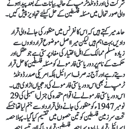
شرکت کی اور ڈونلڈ ٹرمپ کے حالیہ بیانات کے بعد پیدا ہونے
والی صورتحال میں مسئلہ فلسطین کے حل کیلئے تجاویز پیش کیں۔
حامد میر کہتے ہیں کہ اس کانفرنس میں منظور کی جانے والی قرار
دادیں بہت اہم ہیں لیکن میرا اصل موضوع قرار دادوں سے
زیادہ مسلم ممالک کے اہل اختیار کی مفاد پرستی ہے جو عقل اور
حکمت کے نام پر دو ریاستی فارمولے کو مسئلہ فلسطین کا حل قرار
دیتے رہے اور آج نہ صرف اسرائیل بلکہ امریکی صدر ڈونلڈ
ٹرمپ نےبھی اس دو ریاستی فارمولے کی دھجیاں اڑا دی ہیں۔
اس دو ریاستی فارمولے نے اقوام متحدہ کی جنرل اسمبلی کی 29
نومبر 1947ء کو منظور کی جانے والی قرارداد سے جنم لیاتھا جسکے
تحت سرزمین فلسطین کو تین حصوں میں تقسیم کیاگیا۔ پہلا حصہ
اسرائیل قرار پایا، دوسرا حصہ فلسطین قرار دیا گیا اور تیسرا حصہ