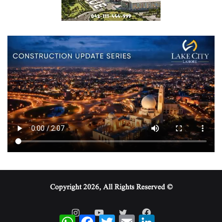
© Copyright 2026, All Rights Reserved
WhatsApp
Facebook
Twitter
Email
LinkedIn