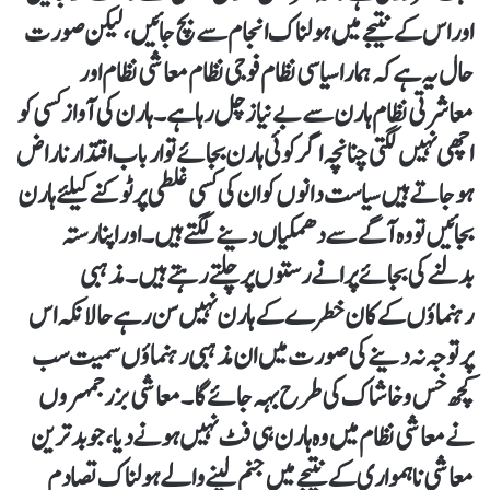
اور اس کے نتیجے میں ہولناک انجام سے بچ جائیں، لیکن صورت
حال یہ ہے کہ ہمارا سیاسی نظام فوجی نظام معاشی نظام اور
معاشرتی نظام ہارن سے بے نیاز چل رہا ہے۔ ہارن کی آواز کسی کو
اچھی نہیں لگتی چنانچہ اگر کوئی ہارن بجائے تو ارباب اقتدار ناراض
ہو جاتے ہیں سیاست دانوں کو ان کی کسی غلطی پر ٹوکنے کیلئے ہارن
بجا ئیں تو وہ آگے سے دھمکیاں دینے لگتے ہیں۔ اور اپنا رستہ
بدلنے کی بجائے پرانے رستوں پر چلتے رہتے ہیں۔ مذہبی
رہنماؤں کے کان خطرے کے ہارن نہیں سن رہے حالانکہ اس
پر توجہ نہ دینے کی صورت میں ان مذہبی رہنماؤں سمیت سب
کچھ خس و خاشاک کی طرح بہہ جائے گا۔ معاشی بزر جمہروں
نے معاشی نظام میں وہ ہارن ہی فٹ نہیں ہونے دیا، جو بدترین
معاشی ناہمواری کے نتیجے میں جنم لینے والے ہولناک تصادم