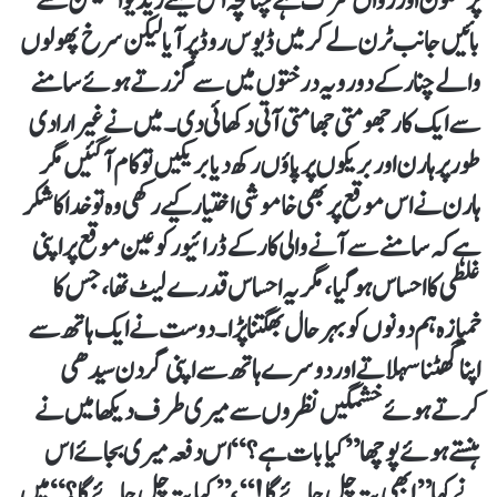
پر سکون اور رواں سڑک ہے چنانچہ اس کیلئے ریڈیو اسٹیشن سے
بائیں جانب ٹرن لے کر میں ڈیوس روڈ پر آیا لیکن سرخ پھولوں
والے چنار کے دو رویہ درختوں میں سے گزرتے ہوئے سامنے
سے ایک کار جھومتی جھامتی آتی دکھائی دی۔ میں نے غیر ارادی
طور پر ہارن اور بریکوں پر پاؤں رکھ دیا بریکیں تو کام آ گئیں مگر
ہارن نے اس موقع پر بھی خاموشی اختیار کیے رکھی وہ تو خدا کا شکر
ہے کہ سامنے سے آنے والی کار کے ڈرائیور کو عین موقع پر اپنی
غلطی کا احساس ہو گیا، مگر یہ احساس قدرے لیٹ تھا، جس کا
خمیازہ ہم دونوں کو بہر حال بھگتنا پڑا۔دوست نے ایک ہاتھ سے
اپنا گھٹنا سہلاتے اور دوسرے ہاتھ سے اپنی گردن سیدھی
کرتے ہوئے خشمگیں نظروں سے میری طرف دیکھا میں نے
ہنستے ہوئے پوچھا ” کیا بات ہے؟“ اس دفعہ میری بجائے اس
نے کہا ’’ابھی پتہ چل جائے گا !‘‘،’’کیا پتہ چل جائے گا ؟“ میں