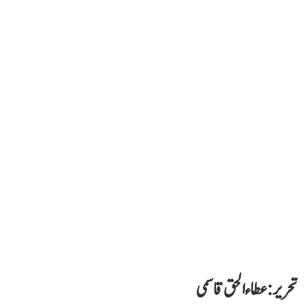
تحریر : عطا ء الحق قاسمی