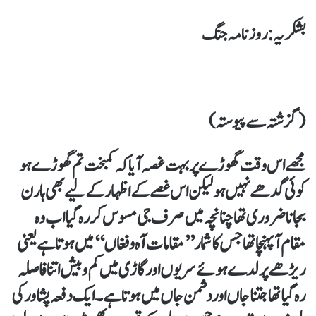
بشکریہ : روزنامہ جنگ
(گزشتہ سے پیوستہ)
مجھے اس وقت گھوڑے پر بہت غصہ آیا کہ کمبخت تم گھوڑے ہو
کوئی گدھے نہیں ہو لیکن اس غصے کے اظہار کے لیے بھی ہارن
بجانا ضروری تھا چنانچہ میں صرف جی مسوس کر رہ گیا اب وہ
مقام آ پہنچا تھا جس کا شمار’’مقامات آہ وفغاں‘‘میں ہوتا ہے یعنی
ریڑھے پر لدے ہوئے سریوں اور گاڑی میں کم و بیش اتنا فاصلہ
رہ گیا تھا جتنا جاں اور دشمن جاں میں ہوتا ہے۔ ایک دفعہ پشاور کی