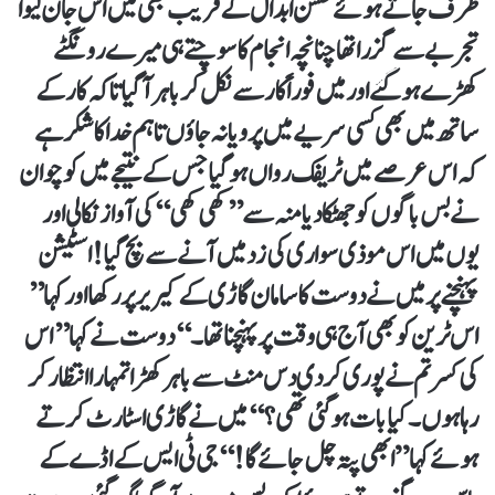
طرف جاتے ہوئے حسن ابدال کے قریب بھی میں اس جان لیوا
تجربے سے گزرا تھا چنانچہ انجام کا سوچتے ہی میرے رونگٹے
کھڑے ہو گئے اور میں فوراً کار سے نکل کر باہر آ گیا تا کہ کار کے
ساتھ میں بھی کسی سریے میں پرویا نہ جاؤں تاہم خدا کا شکر ہے
کہ اس عرصے میں ٹریفک رواں ہو گیا جس کے نتیجے میں کوچوان
نے بس باگوں کو جھٹکا دیا منہ سے’’ کھی کھی‘‘کی آواز نکالی اور
یوں میں اس موذی سواری کی زد میں آنے سے بچ گیا !اسٹیشن
پہنچنے پر میں نے دوست کا سامان گاڑی کے کیریر پر رکھا اور کہا ’’
اس ٹرین کو بھی آج ہی وقت پر پہنچنا تھا۔‘‘دوست نے کہا’’ اس
کی کسر تم نے پوری کر دی دس منٹ سے باہر کھڑا تمہارا انتظار کر
رہا ہوں۔ کیا بات ہوگئی تھی ؟ ‘‘میں نے گاڑی اسٹارٹ کرتے
ہوئے کہا ” ابھی پتہ چل جائے گا!‘‘ جی ٹی ایس کے اڈے کے