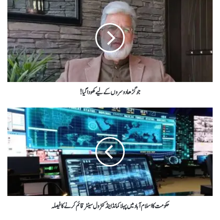
جو گڑھا دوسروں کے لیے کھودا گیا!
حکومت کا اسلام آباد میں پہلا کمانڈ اینڈ کنٹرول سینٹر قائم کرنے کا فیصلہ