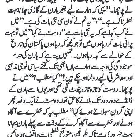
نے پوچھا۔’’یہی کہ ہمارے لیے بغیر ہارن کے گاڑی چلانا بہت
خطرناک ہے۔“،’’یہ تم نے کون سی نئی بات کی ہے۔’’میں
نے کب کہا ہے کہ یہ نئی بات ہے‘‘دوست نے کہا ’’میں تو بہت
پرانی بات کر رہا ہوں میں تو جو کچھ کہ رہا ہوں پاکستان کی تاریخ
کے حوالے سے کہہ رہا ہوں۔ تمہیں پتہ ہے کہ ہارن کی عدم
موجودگی کی وجہ سے ہمارے ہاں ابھی تک کتنے سیاسی فوجی مذہبی
اور معاشرتی المیے رونما ہو چکے ہیں!’’کیا مطلب؟ ‘‘میں نے
پوچھا۔ دوست کو تازہ تازہ چوٹ لگی تھی اور یوں اسے ہارن کے
ڈانڈے دور دور تک ملانے کا حق تھا۔دوست نے ایک دفعہ پھر
اپنی گردن سہلاتے ہوئے کہا’’ مطلب یہ کہ خطرے سے آگاہ
ہونے اور خطرے سے آگاہ کرنے کے وقت سے پہلے ہارن بجانا
بہت ضروری ہے تاکہ طرفین متوقع غلطی سے واقف ہو جائیں