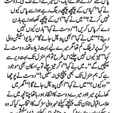
پاس سے گزرتے ہوئے ایک بس میرے آگے لگ گئی ۔ دوست
نے کہا ’’کیا اس کے پیچھے پیچھے رینگ رہے ہو اسے پاس کیوں
نہیں کرتے ؟ ‘‘میں نے کہا’’ اس کے پیچھے لکھا ہوا ہے ہارن
دے کر پاس کریں ! ‘‘دوست نے کہا ” ہارن کیوں نہیں
دیتے؟“ میں نے کہا ” ابھی پتہ چل جائے گا ‘‘ریڈیو اسٹیشن والی
سڑک پر ٹریفک کم تھا مگر میرے لیے بہت زیادہ تھا۔ دوست نے
کہا ” تیز کیوں نہیں چلتے اس طرح تو ہم منزل تک بہت دیر سے
پہنچیں گے‘‘۔ میں نے کہا’’ اگر تیز چلے تو یہ امکان بھی موجود
ہے کہ ہم منزل تک کبھی پہنچ ہی نہ سکیں ! ‘‘دوست نے پوچھا
’’وہ کیوں؟“ میں نے کہا ” ابھی پتہ چل جائے گا!‘‘ گھر میں
کھانے پر میرا اور میرے دوست کا انتظار ہورہا تھا چنانچہ میں نے
علامہ اقبال ٹاؤن تک پہنچنے کیلئے نہر والی سڑک کا انتخاب کیا کہ وہ