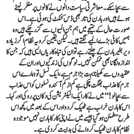
سے بچا سکے۔ معاشرتی سیاست دانوں نے کانوں پر مفلر لپٹے
ہوئے ہیں اور ہارن کی تار بھی ڈس کنکٹ کی ہوئی ہے۔ اس
صورت حال کے نتیجے میں ہم جن المیوں سے گزر چکے ہیں وہ
ہمیں کافی بڑے المیے لگتے ہیں۔ لیکن یقین کرو یہ نظام اگر زیادہ
دیر بغیر ہارن کے چلتے رہے تو ان کی تباہ کاریاں ایسی ہیں کہ جن کا
اندازہ لگانا بھی ممکن نہیں۔ لوگوں کی زندگیوں اور ان کے
عقیدوں سے کھیلنا بہت بڑا جرم ہے، ایک نسل تو ہمارے اس
جرم کا عذاب بھگت چکی ہے کم از کم آئندہ نسلوں کو اس عذاب
سے بچالو!‘‘میں نے کار ایک الیکٹریشن کی دکان پر روکی اور کہا۔
اس کا ہارن خراب ہے ٹھیک کردو اور اس کے بعد میں کچھ اس
طرح مطمئن ہوگیا جیسے میں نے اپنی کار کا ہارن نہیں موجودہ
نظام کا ہارن ٹھیک کروانے کی ہدایت کردی ہے۔