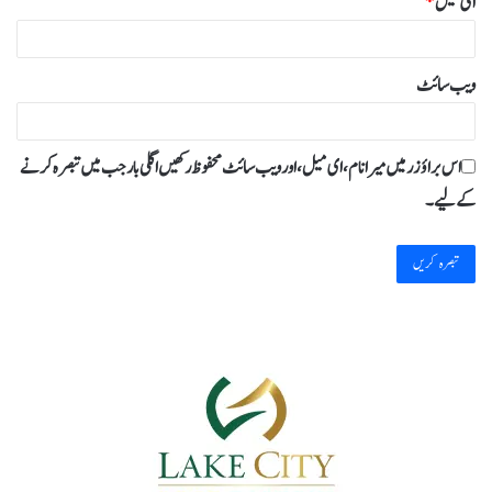
ای میل
*
ویب‌ سائٹ
اس براؤزر میں میرا نام، ای میل، اور ویب سائٹ محفوظ رکھیں اگلی بار جب میں تبصرہ کرنے
کےلیے۔