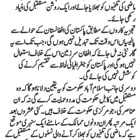
ماضی کی تلخیوں کو بھلایا جائے اور ایک روشن مستقبل کی بنیاد
رکھی جائے۔
تجزیہ کاروں کے مطابق پاکستان کی افغانستان کے حوالے سے
پالیسیاں اس وقت تک تبدیل نہیں ہوں گی، جب تک اسے یہ
گارنٹی نہ مل جائے کہ افغان سرزمین اس کے خلاف استعمال
نہیں ہو گی اور پاکستان کو جغرافیائی لحاظ سے تقسیم کرنے کی
کوشش نہیں کی جائے گی۔
دوسری جانب اسلام آباد حکومت کو یہ یقین دلانا ہو گا کہ وہ
مستقبل میں کابل حکومت کی مدد و حمایت کرے گی نہ کہ ان
عناصر کی، جو مرکزی حکومت کے خلاف ہیں۔ کئی عشروں بعد
ایک مرتبہ پھر ان دونوں ممالک کے سامنے ایک سنہری موقع
ہے کہ ماضی کی تلخیوں کو بھلا کر آنے والی نسلوں کے مستقبل کے