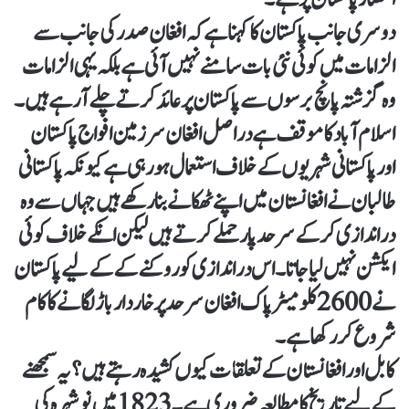
دوسری جانب پاکستان کا کہنا ہے کہ افغان صدر کی جانب سے
الزامات میں کوئی نئی بات سامنے نہیں آئی ہے بلکہ یہی الزامات
وہ گزشتہ پانچ برسوں سے پاکستان پر عائد کرتے چلے آ رہے ہیں۔
اسلام آباد کا موقف ہے دراصل افغان سرزمین افواج پاکستان
اور پاکستانی شہریوں کے خلاف استعمال ہو رہی ہے کیونکہ پاکستانی
طالبان نے افغانستان میں اپنے ٹھکانے بنا رکھے ہیں جہاں سے وہ
دراندازی کر کے سرحد پار حملے کرتے ہیں لیکن انکے خلاف کوئی
ایکشن نہیں لیا جاتا۔اس دراندازی کو روکنے کے کے لیے پاکستان
نے 2600 کلومیٹر پاک افغان سرحد پر خاردار باڑ لگانے کا کام
شروع کر رکھا ہے۔
کابل اور افغانستان کے تعلقات کیوں کشیدہ رہتے ہیں؟ یہ سمجھنے
کے لیے تاریخ کا مطالعہ ضروری ہے۔ 1823 میں نوشہرہ کی