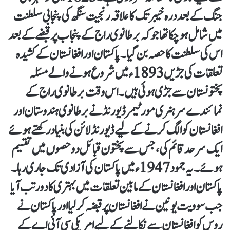
جنگ کے بعد درہ خیبر تک کا علاقہ رنجیت سنگھ کی پنجابی سلطنت
میں شامل ہو چکا تھا جو کہ برطانوی راج کے پنجاب پر قبضے کے بعد
اس کی سلطنت کا حصہ بن گیا۔ پاکستان اور افغانستان کے کشیدہ
تعلقات کی جڑیں 1893ء میں شروع ہونے والے مسئلہ
پختونستان سے جڑی ہوئی ہیں۔ اس وقت برطانوی راج کے
نمائندے سر ہنری مورٹیمر ڈیورنڈ نے برطانوی ہندوستان اور
افغانستان کو الگ کرنے کے لیے ڈیورنڈ لائن کی بنیاد رکھتے ہوئے
ایک سرحد قائم کی، جس سے پختون قبائل دو حصوں میں تقسیم
ہوئے۔ یہ جمود 1947ء میں پاکستان کی آزادی تک جاری رہا۔
پاکستان اور افغانستان کے مابین تعلقات میں بہتری کا دور تب آیا
جب سوویت یونین نے افغانستان پر قبضہ کرلیا اور پاکستان نے
روس کو افغانستان سے نکالنے کے لیے امریکی سی آئی اے کے