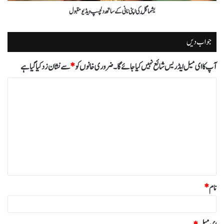
یشما گِل کی اپنی نانی کے ساتھ دلچسپ ویڈیو مقبول
جواب دیں
آپ کا ای میل ایڈریس شائع نہیں کیا جائے گا۔
ضروری خانوں کو
*
سے نشان زد کیا گیا ہے
ت
ب
ص
ر
ہ
*
نام
*