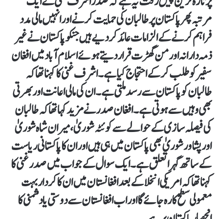
پر تازہ ترین پیش رفت یہ ہے کہ صدر اشرف غنی نے ایک
مرتبہ پھر پاکستان پر طالبان کی حمایت کرنے اور انہیں مالی مدد
فراہم کرنے کے الزامات عائد کر دیے ہیں جنکو پاکستان نے غیر
ذمہ دارانہ اور من گھڑت قرار دیتے ہوئے اسلام آباد میں افغان
سفیر کو طلب کر کے احتجاج کیا ہے۔ اشرف غنی کا کہنا تھا کہ
طالبان کو پاکستان سے رسد ملتی ہے۔ ان کی مالی اعانت اور بھرتی
بھی وہیں سے ہوتی ہے۔افغان صدر نے مزید کہا تھا کہ طالبان
کی فیصلہ سازی کے حوالے سے کوئٹہ شوریٰ، میران شاہ شوریٰ
اور پشاور شوریٰ بھی پاکستان میں ہی ہیں اور ان کا پاکستانی ریاست
کے ساتھ گہرا تعلق ہے۔ ایک سوال کے جواب میں صدر غنی کا
کہنا تھا کہ امریکی انخلا کے بعد افغانستان میں ان کا کردار بہت
معمولی سطح کا رہ جائے گا اور اب افغانستان سے دوستی یا دشمنی کا
انحصار پاکستان پر ہے۔