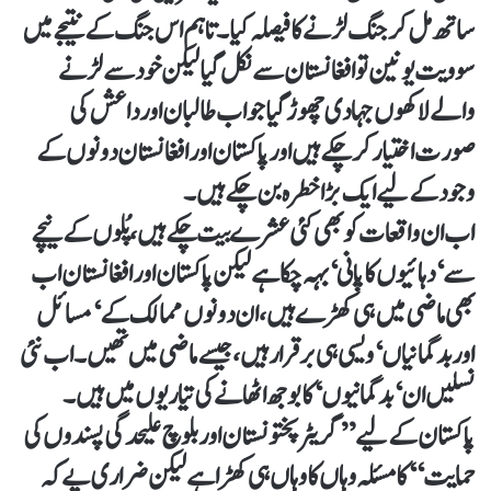
ساتھ مل کر جنگ لڑنے کا فیصلہ کیا۔ تاہم اس جنگ کے نتیجے میں
سوویت یونین تو افغانستان سے نکل گیا لیکن خود سے لڑنے
والے لاکھوں جہادی چھوڑ گیا جو اب طالبان اور داعش کی
صورت اختیار کر چکے ہیں اور پاکستان اور افغانستان دونوں کے
وجود کے لیے ایک بڑا خطرہ بن چکے ہیں۔
اب ان واقعات کو بھی کئی عشرے بیت چکے ہیں، پُلوں کے نیچے
سے ‘دہائیوں کا پانی‘ بہہ چکا ہے لیکن پاکستان اور افغانستان اب
بھی ماضی میں ہی کھڑے ہیں، ان دونوں ممالک کے ‘مسائل
اور بدگمانیاں‘ ویسی ہی برقرار ہیں، جیسے ماضی میں تھیں۔ اب نئی
نسلیں ان ‘بدگمانیوں‘ کا بوجھ اٹھانے کی تیاریوں میں ہیں۔
پاکستان کے لیے ”گریٹر پختونستان اور بلوچ علیحدگی پسندوں کی
حمایت‘‘ کا مسئلہ وہاں کا وہاں ہی کھڑا ہے لیکن ضراری یے کہ