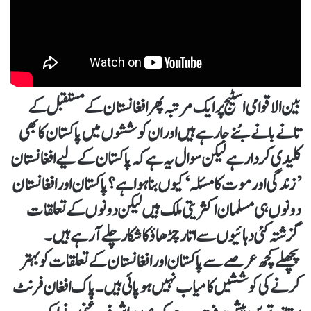
بین الاقوامی اسٹیج پر ایک مرتبہ پھر افغانستان کے مستقبل کے
تانے بانے بُنے جا رہے ہیں اور ان کوششوں میں پاکستان کا بھی
کلیدی کردار ہے لیکن سوال یہ ہے کہ پاکستان کے لیے افغانستان
’زندگی اور موت کا مسئلہ‘ کیوں بنا ہوا ہے؟ پاکستان اور افغانستان
دونوں ہی مسلمان اکثریتی ملک ہیں لیکن دونوں کے تعلقات
گزشتہ کئی دہائیوں سے اتار چڑھاؤ کا شکار چلے آ رہے ہیں۔
پچھلے کچھ عرصے سے پاکستان اور افغانستان کے تعلقات کو بہتر
کرنے کی کوششیں کامیاب نہیں ہو پائی ہیں۔ پاک افغان فرنٹ