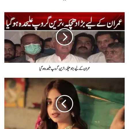
عمران کے لیے بڑا دھچکہ، ترین گروپ علیحدہ ہوگیا