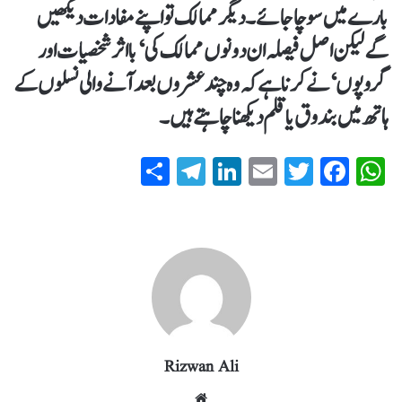
بارے میں سوچا جائے۔ دیگر ممالک تو اپنے مفادات دیکھیں
گے لیکن اصل فیصلہ ان دونوں ممالک کی ‘بااثر شخصیات اور
گروپوں‘ نے کرنا ہے کہ وہ چند عشروں بعد آنے والی نسلوں کے
ہاتھ میں بندوق یا قلم دیکھنا چاہتے ہیں۔
S
T
Li
E
T
Fa
W
ha
el
nk
m
wi
ce
ha
re
eg
ed
ail
tte
bo
ts
ra
In
r
ok
A
m
pp
Rizwan Ali