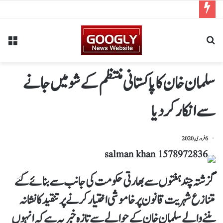
سلمان خان کا پاکستانی منتظم کے شو میں جانے
سے انکار کردیا
6 فروری, 2020
گزشتہ چند ہفتوں سے بھارتی حکومت کی جانب سے بنائے گئے
متنازع شہریت قانون پر خاموشی اختیار کرنے پر تنقید کا نشانہ
بننے والے سلمان خان کے حوالے سے تازہ خبر یہ ہے کہ انہوں