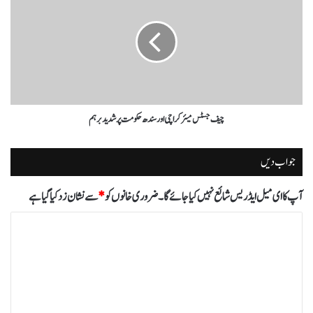
چیف جسٹس میئر کراچی اور سندھ حکومت پر شدید برہم
جواب دیں
آپ کا ای میل ایڈریس شائع نہیں کیا جائے گا۔
ضروری خانوں کو
*
سے نشان زد کیا گیا ہے
ت
ب
ص
ر
ہ