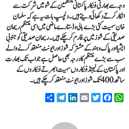
وجہ سے بھارتی فنکار پاکستانی منتظمین کے شو میں شرکت سے
انکار کرتے دکھائی دیتے ہیں۔ دلچسپ بات یہ ہے کہ سلمان
خان سمیت کئی بڑے بالی وڈ ستارے ماضی میں اسی منتظم ریحان
صدیقی کے شوز میں پرفارم کر چکے ہیں۔ ریحان صدیقی کو جنوبی
ایشیا اور پاک و ہند کے مشترکہ شوز اور ایونٹ منعقد کرنے والے
سب سے بڑے منتظم کا درجہ بھی حاصل ہے جو اب تک بھارت
اور پاکستان کے لیجنڈ فنکاروں سمیت ابھرتے فنکاروں کے
ساتھ 400 تک شوز اور ایونٹ منعقد کر چکے ہیں۔
S
T
Li
E
T
Fa
W
ha
el
nk
m
wi
ce
ha
re
eg
ed
ail
tte
bo
ts
ra
In
r
ok
A