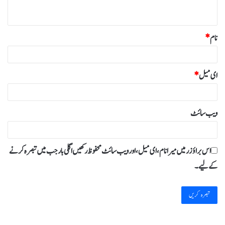
*
نام
*
ای میل
*
ویب‌ سائٹ
اس براؤزر میں میرا نام، ای میل، اور ویب سائٹ محفوظ رکھیں اگلی بار جب میں تبصرہ کرنے
کےلیے۔