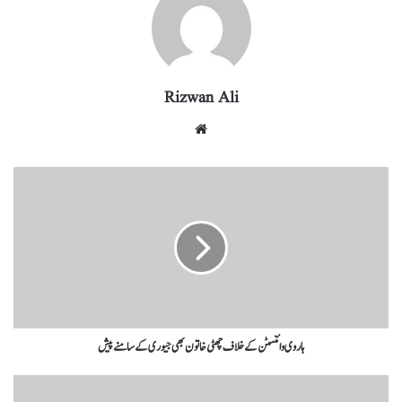
m
pp
Rizwan Ali
ہاروی وائنسٹن کے خلاف چھٹی خاتون بھی جیوری کے سامنے پیش