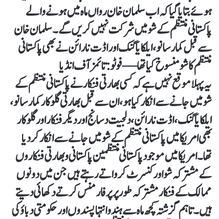
ہوئے بتایا گیا کہ اب سلمان خان رواں ماہ میں ہونے والے
پاکستانی منتظم کے شو میں شرکت نہیں کریں گے۔ سلمان خان
سے قبل کمار سانو، ایلکا یاگنک اور اڈت نارائن نے بھی پاکستانی
منتظم کا شو منسوخ کیاتھا—فوٹو: تائمز آف انڈیا
یہ پہلا موقع نہیں ہے کہ کسی بھارتی فنکار نے پاکستانی منتظم کے
شو میں جانے سے انکار کیا ہو، ان سے قبل بھارتی گلوکار کمار سانو،
ایلکا یاگنک، اڈت نارائن، دلجیت دسانج اور دیگر فنکار اور گلوکار
بھی امریکا میں پاکستانی منتظم کے شو میں جانے سے انکار کردیا
تھا۔ امریکا میں موجود پاکستانی منتظمین پاکستانی و بھارتی فنکاروں
کے مشترکہ شو اور کنسرٹ کرواتے رہتے ہیں جن میں دونوں
ممالک کے فنکار مشترکہ طور پر پرفارمنس کرتے دکھائی دیتے
ہیں۔تاہم گزشتہ کچھ ماہ سے ہندو انتہاپسندوں اور حکومتی دباؤ کی