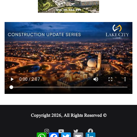
© Copyright 2026, All Rights Reserved
WhatsApp
Facebook
Twitter
Email
LinkedIn