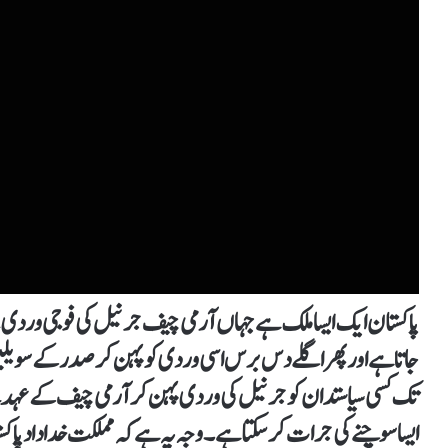
پاکستان ایک ایسا ملک ہے جہاں آرمی چیف جرنیل کی فوجی وردی پہ
جاتا ہے اور پھر اگلے دس برس اسی وردی کو پہن کر صدر کے سوی
تک کسی سیاستدان کو جرنیل کی وردی پہن کر آرمی چیف کے عہدے پ
ایسا سوچنے کی جرات کرسکتا ہے۔ وجہ یہ ہے کہ مملکت خداداد پاک