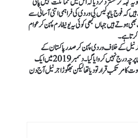
ہہ کر مسترد کر دیا کہ اس میں مماثلت نہیں پائی
یں کہ فوج یا پولیس کی وردی کی فراہمی اتنی آسانی سے
ھی ہوتے ہیں جہاں کبھی کوئی یہ یونیفارم پہن کر عوام
 کرتا ہے۔
ی جرنیل کے خلاف وردی پہن کر صدر پاکستان کے
سویلین عہدے پر قابض ہونے کے جرم کا ارتکاب کرنے پر کوئی پرچہ درج نہیں کروایا گیا۔ دسمبر 2019 میں ایک
کا مرتکب قرارتو دیا تھا لیکن بھگوڑا جرنیل آج دن