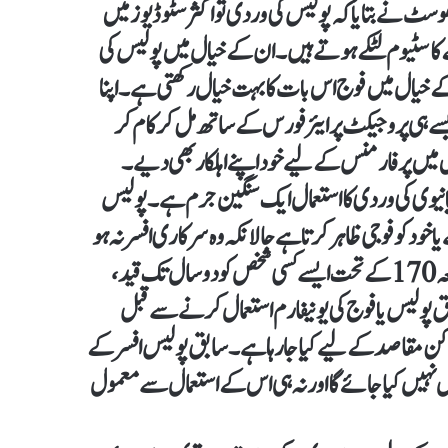
 کھوسٹ نے بتایا کہ پولیس کی وردی تو اکثر سٹوڈیوز میں
 کاسٹیوم لٹکے ہوتے ہیں۔ ان کے خیال میں پولیس کی
کے خیال میں فوج اس بات کا بہت خیال رکھتی ہے۔ اپنا
ے ہی پروجیکٹ پر ایئر فورس کے ساتھ مل کر کام کر
س میں پرفارمنس کے لیے خود اپنے اہلکار بھی دیے۔
 نیوی کی وردی کا استعمال ایک سنگین جرم ہے۔ پولیس
خود کو فوجی ظاہر کرتا ہے حالانکہ وہ سرکاری افسر نہ ہو
تو اس پر دفعہ 170 کا اطلاق کیا جاتا ہے۔ تعزیرات پاکستان کی دفعہ 170 کے تحت ایسے کسی شخص کو دو سال تک قید،
ق پولیس یا فوج کی یونیفارم استعمال کرنے سے قبل
ن مقاصد کے لیے کیا جا رہا ہے۔ سابق پولیس افسر کے
ال نہیں کیا جائے گا اور نہ ہی اس کے استعمال سے معمول