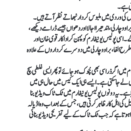
تی ہے۔
پولیس کی وردی میں ملبوس کردار نبھاتے نظر آتے ہیں۔
اوو چارلی، اندھیرا اجالا اور دھواں جیسے ڈرامے دیکھے،
اسی پولیس یونیفارم کو پہن کر اداکار قوی خان اور
سی طرح الفا، براوو چارلی میں دوسرے کرداروں کے علاوہ
 میں اگر ذرا سی بھی چُوک ہو جائے تو پھر ایسی غلطی سچ
ھی لے جا سکتی ہے۔ ایسے ہی ایک کیس میں حال ہی میں
 ہے۔ یہ دونوں پولیس یونیفارم میں ٹک ٹاک ویڈیو بنا
 کی اہل کار ظاہر کرتی ہیں، جس کے بعد اب وہ اڈیالہ
ا ہوتا ہے کہ جب ٹک ٹاک کے لیے تفریحی ویڈیو بنائی