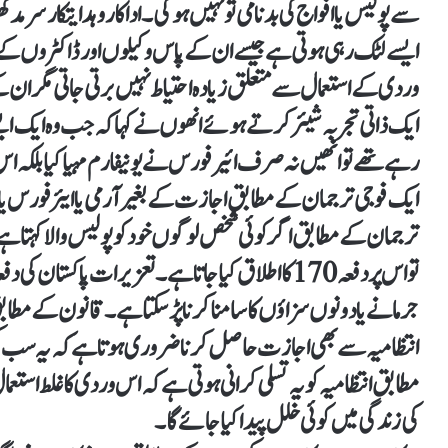
سے پولیس یا افواج کی بدنامی تو نہیں ہو گی۔ اداکار و ہدایتکار سرمد
ایسے لٹک رہی ہوتی ہے جیسے ان کے پاس وکیلوں اور ڈاکٹروں کے
وردی کے استعمال سے متعلق زیادہ احتیاط نہیں برتی جاتی مگر ان 
ایک ذاتی تجربہ شیئر کرتے ہوئے انھوں نے کہا کہ جب وہ ایک ایس
رہے تھے تو انھیں نہ صرف ائیر فورس نے یونیفارم مہیا کیا بلکہ ا
ایک فوجی ترجمان کے مطابق اجازت کے بغیر آرمی یا ایئر فورس یا
ترجمان کے مطابق اگر کوئی شخص لوگوں خود کو پولیس والا کہتا ہے یا 
جرمانے یا دونوں سزاؤں کا سامنا کرنا پڑ سکتا ہے۔ قانون کے مطاب
انتظامیہ سے بھی اجازت حاصل کرنا ضروری ہوتا ہے کہ یہ سب ک
مطابق انتظامیہ کو یہ تسلی کرانی ہوتی ہے کہ اس وردی کا غلط استعم
کی زندگی میں کوئی خلل پیدا کیا جائے گا۔