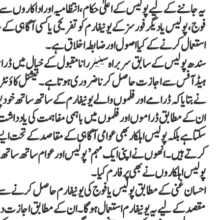
یہ جاننے کے لیے پولیس کے اعلیٰ حکام، انتظامیہ اور اداکاروں س
فوج، پولیس یا دیگر فورسز کے یونیفارم کو تفریحی یا کسی آگاہی ک
استعمال کرنے کے کیا اصول اور ضابطہ اخلاق ہے۔
سندھ پولیس کے سابق سربراہ سینیٹر رانا مقبول کے خیال میں ڈرا
ہیڈ آفس سے اجازت حاصل کرنا ضروری ہوتا ہے۔ نیشنل کاؤنٹر ٹی
نے بتایا کہ ڈرامے اور فلموں والے یونیفارم کے ساتھ ساتھ خود پو
ان کے مطابق ڈراموں اور فلموں میں باہمی مفاہمت کی یادداشت پر 
سکتا ہے بلکہ پولیس اہلکار بھی عوامی آگاہی کے مقاصد کے تحت ایس
کرتے ہیں۔ انھوں نے اپنی ایک مہم ’پولیس اور عوام ساتھ ساتھ‘ 
پولیس اہلکاروں نے بھی پرفارم کیا۔
احسان غنی کے مطابق پولیس یا فوج کی یونیفارم حاصل کرنے سے 
مقصد کے لیے یہ یونیفارم استعمال ہو گا۔ ان کے مطابق اجازت 