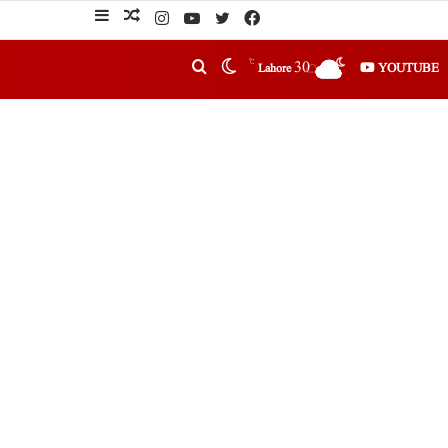
℃
30
YOUTUBE
Lahore