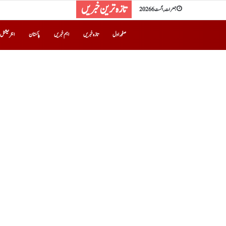
تازہ ترین خبریں
جمعرات, اگست 6 2026
صفحہ اول
تازہ خبریں
اہم خبریں
پاکستان
انٹرنیشنل