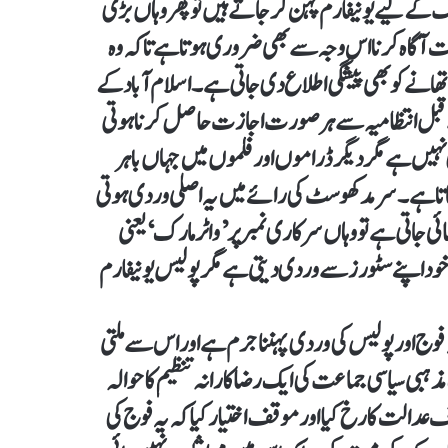
 کے لیے یونیفارم پہن کر جاتے ہیں تو پھر وہاں بڑی
ت آگاہ کرنا اس وجہ سے بھی ضروری ہوتا ہے تاکہ وہ
تھانے کو بھی پیشگی اطلاع دی جاتی ہے۔ اسلام آباد کے
 سے قبل انتظامیہ سے ہر صورت اجازت حاصل کرنا ہوتی
ہیں ہے مگر دیگر ڈراموں اور فلموں میں جہاں باہر
اتا ہے۔ سرمد کھوسٹ کی رائے میں یہ اصلی وردی ہوتی
 جاتی ہے تو وہاں سرکاری نمبر پر ’واٹر مارک‘ یعنی
و خود اپنے سٹورز سے وردی دیتی ہے مگر پولیس یونیفارم
 اور پولیس کی وردی پہننا جرم ہے اور اس سے ملتی
ہبی سیاسی جماعت کی ایک رضاکارانہ تنظیم کا حوالہ
الت کا رخ کیا اور موقف اختیار کیا کہ یہ فوج کی