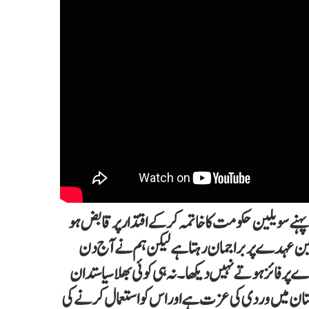
نے سویلین حکومت کا خاتمہ کر کے اقتدار پر قابض ہو
لین عہدے پر براجمان رہتا ہے لیکن ہم نے آج دن
ر فائز ہوتے نہیں دیکھا۔ نہ ہی کوئی بھلا سیاستدان
ستان میں وردی کی عزت ہے اور اس کو استعمال کرنے کی