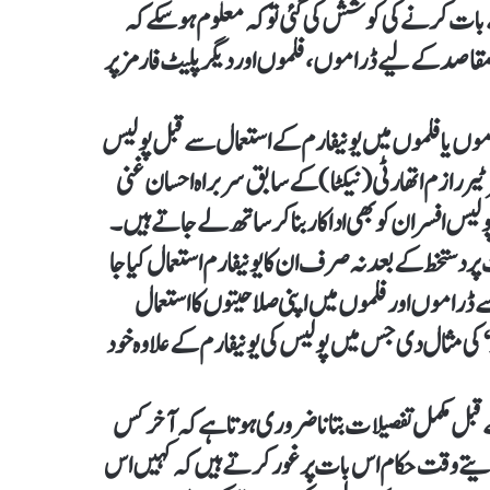
ے بات کرنے کی کوشش کی گئی تو کہ معلوم ہو سکے کہ
ے مقاصد کے لیے ڈراموں، فلموں اور دیگر پلیٹ فارمز پر
موں یا فلموں میں یونیفارم کے استعمال سے قبل پولیس
ررازم اتھارٹی (نیکٹا) کے سابق سربراہ احسان غنی
لیس افسران کو بھی اداکار بنا کر ساتھ لے جاتے ہیں۔
دستخط کے بعد نہ صرف ان کا یونیفارم استعمال کیا جا
ے ڈراموں اور فلموں میں اپنی صلاحیتوں کا استعمال
کی مثال دی جس میں پولیس کی یونیفارم کے علاوہ خود
قبل مکمل تفصیلات بتانا ضروری ہوتا ہے کہ آخر کس
دیتے وقت حکام اس بات پر غور کرتے ہیں کہ کہیں اس