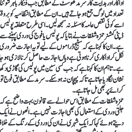
اداکار اور ہدایت کار سرمد کھوسٹ کے مطابق جب فنکار باہر شوٹنگ
تعداد میں لوگ جمع ہو جاتے ہیں۔ ان کے مطابق انتظامیہ کو بروق
اسے کوئی نقص عامہ کا مسئلہ نہ سمجھ لیں۔ اسی طرح متعلقہ پولیس 
ڈپٹی کمشنر حمزہ شفقات نے بتایا کہ پولیس یا فوج کی وردی پہننے
ہے۔ ان کا کہنا ہے کہ سٹیج ڈراموں کے لیے تو یہ اجازت ضروری ن
نکل کر اداکاری کرنا ہوتی ہے وہاں اجازت حاصل کرنا لازمی ہو ج
ہے۔ تاہم ان کا کہنا ہے کہ جب کسی سین میں پولیس کی گاڑی دکھائی
نشان لگا دیا جاتا ہے تاکہ پہچان نہ ہو سکے۔ سرمد کے مطابق فوج ت
کرائے پر بھی مل جاتا ہے۔
حمزہ شفقات کے مطابق اس حوالے سے قانون بہت واضح ہے کہ فوج
جلتی وردی کے استعمال کی بھی اجازت نہیں ہے۔ انھوں نے ایک مذ
دیتے ہوئے کہا کہ ایک شہری نے ان کی وردی کے رنگ کے خلاف عد