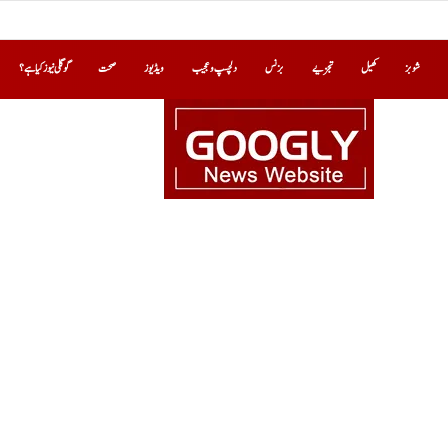
شوبز
کھیل
تجزیے
بزنس
دلچسپ و عجیب
ویڈیوز
صحت
گوگلی نیوز کیا ہے؟