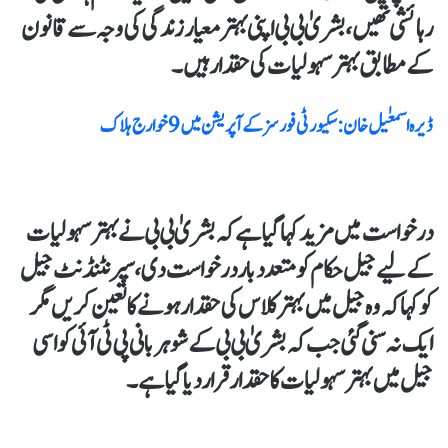
رہائشی تھیں، بشریٰ بی بی اپنی بہتر معیار زندگی کی وجہ سےقانون
کےمطابق بہترسہولیات کی حقدارہیں۔
ڈیرہ اسمعٰیل خان : سکیورٹی فورسز کے آپریشن میں 9 خوارج ہلاک
درخواست میں مزید کہا گیا ہے کہ بشریٰ بی بی نےبہتر سہولیات
کے لیے جیل حکام کو متعدد بار درخواست دی، سپرنٹنڈنٹ جیل
کو کہا کہ وہ جیل میں بہتر کلاس کی حقدار ہونےکا تعین کریں مگر
ایک نہ سنی گئی جب کہ بشریٰ بی بی کے شوہر بانی پی ٹی آئی کو اسی
جیل میں بہتر سہولیات کا حقدارقرار دیا گیا ہے۔