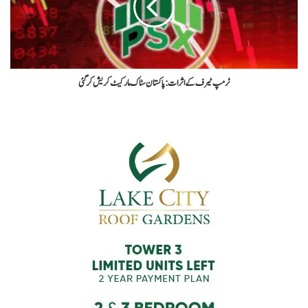
ٹرمپ ٹیرف کے اثرات : پاکستان سٹاک مارکیٹ کریش کرگئی