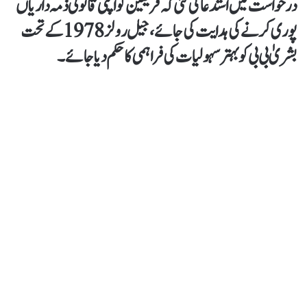
درخواست میں استدعا کی گئی کہ فریقین کواپنی قانونی ذمہ داریاں
پوری کرنےکی ہدایت کی جائے،جیل رولز 1978 کے تحت
بشریٰ بی بی کو بہتر سہولیات کی فراہمی کا حکم دیا جائے۔