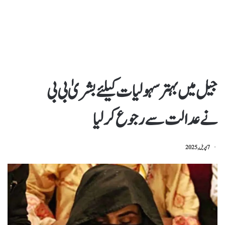
جیل میں بہتر سہولیات کیلئے بشریٰ بی بی
نےعدالت سے رجوع کرلیا
7 اپریل, 2025