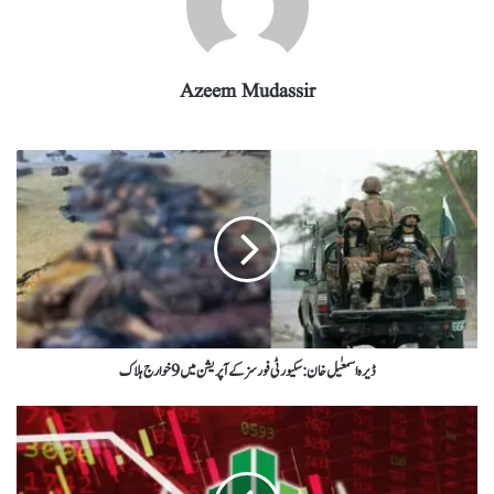
Azeem Mudassir
ڈیرہ اسمعٰیل خان : سکیورٹی فورسز کے آپریشن میں 9 خوارج ہلاک