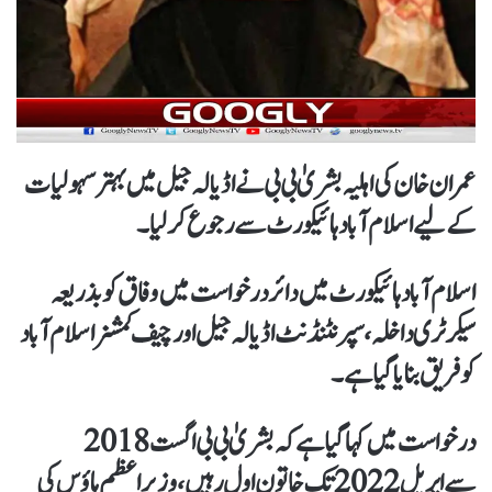
عمران خان کی اہلیہ بشریٰ بی بی نے اڈیالہ جیل میں بہترسہولیات
کےلیےاسلام آباد ہائیکورٹ سے رجوع کرلیا۔
اسلام آباد ہائیکورٹ میں دائر درخواست میں وفاق کو بذریعہ
سیکرٹری داخلہ،سپرنٹنڈنٹ اڈیالہ جیل اورچیف کمشنراسلام آباد
کو فریق بنایا گیا ہے۔
درخواست میں کہا گیا ہےکہ بشریٰ بی بی اگست 2018
سےاپریل 2022 تک خاتون اول رہیں،وزیراعظم ہاؤس کی