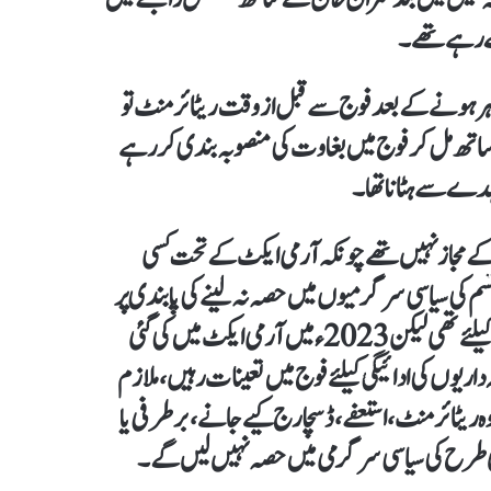
ے رہے تھے۔
اہر ہونے کے بعد فوج سے قبل از وقت ریٹائرمنٹ تو
ساتھ مل کر فوج میں بغاوت کی منصوبہ بندی کر رہے
دے سے ہٹانا تھا۔
کے مجاز نہیں تھے چونکہ آرمی ایکٹ کے تحت کسی
سم کی سیاسی سرگرمیوں میں حصہ نہ لینے کی پابندی پر
سختی سے عمل درامد کرنا ہوتا ہے۔ اس سے قبل یہ پابندی دو سال کیلئے تھی لیکن 2023ء میں آرمی ایکٹ میں کی گئی
ریوں کی ادائیگی کیلئے فوج میں تعینات رہیں، ملازم
 وہ ریٹائرمنٹ، استعفے، ڈسچارج کیے جانے، برطرفی یا
 طرح کی سیاسی سرگرمی میں حصہ نہیں لیں گے۔