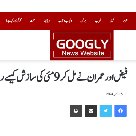
شوبز
کھیل
تجزیے
بزنس
دلچسپ و عجیب
ویڈیوز
صحت
گوگلی نیوز کیا ہے؟
فیض اور عمران نے مل کر 9مئی کی سازش کیسے رچائی؟
15 دسمبر, 2024