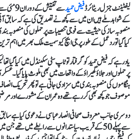
لیفٹیننٹ جنرل ریٹائرڈ
فیض حمید
کے شواہد ملے ہیں ان میں سے کچھ نے تصدیق کی ہے کہ سابق آئ
منصوبہ ساز کی حیثیت سے فوجی تنصیبات پر حملوں کی منصوبہ بندی ک
کیا گیا تو رد عمل کے طور پر جی ایچ کیو سمیت ملک بھر میں اہم تری
یاد رہے کہ فیض حمید کو گرفتار تو ٹاپ سٹی سکینڈل میں کیا گیا تھا لی
ہنگاموں کی منصوبہ بندی میں سزا دی جاتی ہے تو پھر تحریک انصاف
موصوف جو کچھ بھی کر رہے تھے وہ عمران کے مشورے اور مر
دوسری جانب معروف صحافی انصار عباسی نے دعوی کیا ہے سابق ڈی
سے پہلے 50 کے قریب سیاستدانوں سے رابطے میں تھے جن 
کہ فیض حمید نے ایسا نیٹ ورک بنا رکھا تھا جس کے ذریعے وہ اڈی