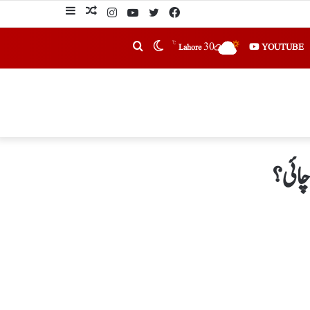
℃
30
YOUTUBE
Lahore