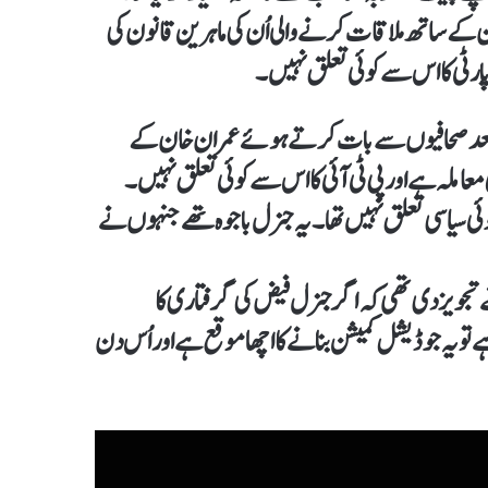
 کے ساتھ ملاقات کرنے والی اُن کی ماہرین قانون کی
؛ پارٹی کا اس سے کوئی تعلق نہیں۔
کے بعد صحافیوں سے بات کرتے ہوئے عمران خان کے
معاملہ ہے اور پی ٹی آئی کا اس سے کوئی تعلق نہیں۔
کوئی سیاسی تعلق نہیں تھا۔ یہ جنرل باجوہ تھے جنہوں نے
تجویز دی تھی کہ اگر جنرل فیض کی گرفتاری کا
ہے تو یہ جوڈیشل کمیشن بنانے کا اچھا موقع ہے اور اُس دن