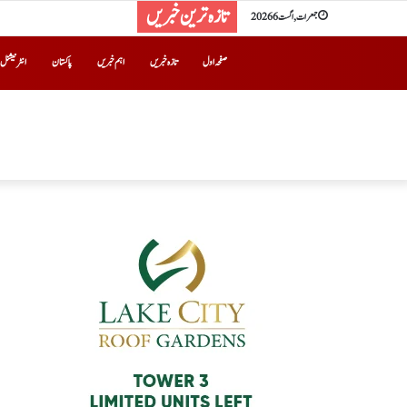
تازہ ترین خبریں
جمعرات, اگست 6 2026
صفحہ اول
تازہ خبریں
اہم خبریں
پاکستان
انٹرنیشنل