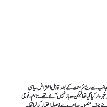
کی جانب سے ریٹائرمنٹ کے بعد قابل اعتراض سیاسی
 کیا گیا تھا لیکن وہ باز نہیں آئے تھے۔ تاہم، فوجی
نے چیف منصوبہ صاحب سے فاصلہ اختیار کرلیا تھا۔