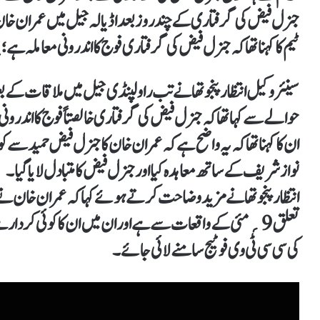
جنرل فیض کی گرفتاری کے چند روز بعد اڈیالہ جیل میں عمران خان
ٹیم کا کہنا تھا کہ جنرل فیض کی گرفتاری فوج کا اندرونی معاملہ ہے
سینئر وکیل انتظار پنجوتھا نے تب راولپنڈی جیل میں ملاقات 
حوالے سے کہا تھا کہ جنرل فیض کی گرفتاری خالصتاً فوج کا اندرونی 
ان کا کہنا تھا کہ یہ واضح ہے کہ عمران خان کا جنرل فیض حمید سے 
نواز شریف کے ساتھ معاہدہ کیا اور جنرل فیض کا متبادل لایا گیا۔
انتظار پنجوتھا نے مزید وضاحت کرتے ہوئے کہا کہ عمران خان نے 
تعلق 9؍ مئی کے واقعات سے ہے اور ان میں ان کا کوئی کردار 
کی سی سی ٹی وی فوٹیج سامنے لائی جائے۔