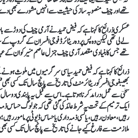
تھے اور چیف منصوبہ ساز کی حیثیت سے انہیں مشورے بھی د
عسکری ذرائع کا کہنا ہے کہ فیض حمید نے آرمی چیف کی دوڑ سے ب
لے لی تھی لیکن وہ پس پردہ ریٹائرڈ فوجی افسران کے گروپ کے 
تھے جس کا بنیادی مقصد آرمی چیف جنرل عاصم منیر کو ان کے عہ
ذرائع کا کہنا ہے کہ فیض حمید سیاسی سرگرمیوں میں ملوث ہونے 
بھیبفوجی افسر کو ریٹائرمنٹ کی تاریخ سے پانچ سال تک کسی بھی ق
ایک ترمیم کے تحت یہ شرط عائد کی گئی تھی کہ جو لوگ حساس ذمہ دا
رہیں، معاون رہیں، یا کسی ذمہ داری یا حساس ڈیوٹی پر مامور رہیں؛
ملازمت سے فارغ کیے جانے کی تاریخ سے پانچ سال تک کسی بھی