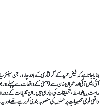
بتایا جاتا ہے کہ فیض حمید کے گرفتاری کے بعد چار درجن سینئر س
آئی ایس آئی اور عمران خان سے 9 مئی کے و
راست یا بالواسطہ، تحقیقات کی جا رہی ہیں۔ ان تقیقات کے دورا
واقعی فوجی تنصیبات پر حملوں کی منصوبہ بندی کر رہے تھے اور ی