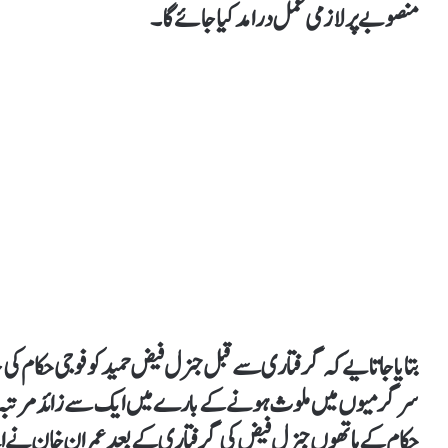
منصوبے پر لازمی عمل درامد کیا جائے گا۔
بتایا جاتا یے کہ گرفتاری سے قبل جنرل فیض حمید کو فوجی حکام 
سرگرمیوں میں ملوث ہونے کے بارے میں ایک سے زائد مرتبہ خبردار
حکام کے ہاتھوں جنرل فیض کی گرفتاری کے بعد عمران خان نے اپ