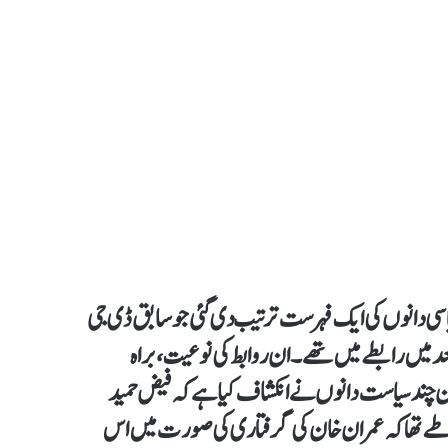
یاسی دانوں کی ایک فہرست ترتیب دی گئی جو سابق ڈی جی
اقعات سے پہلے اور بعد میں رابطے میں تھے۔ ان روابط کی نوعیت، براہ
ن چند سیاست دانوں نے انکشاف کیا ہے کہ فیض حمید
ہ طے تھا کہ عمران خان کی گرفتاری کی صورت میں اس