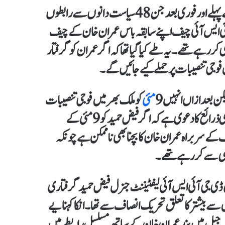
سے تفتیش کے دوران 9 مئی سے پہلے اور فوری بعد جن 48 سیاست دانوں سے رابطوں
ی ایس آئی چیف اپنے سابقہ باس عمران خان کے چیف
ر رہے تھے۔ یہ طے کیا گیا تھا کہ اگر عمران کو گرفتار
ن فوجی تنصیبات پر حملے کیے جائیں گے۔
کن بعد ازاں انہیں 9
مئی
کو ملک بھر میں فوجی تنصیبات
پر حملوں اور جلاؤ گھیراؤ کے واقعات میں بھی ملوث پایا گیا۔ عسکری ذرائع کا دعوی ہے کہ اگر فیض حمید کو 9 مئی کے
 کے سربراہ عمران خان کا بچنا بھی ناممکن ہے چونکہ
ضی سے کر رہے تھے۔
 جی آئی ایس آئی لیفٹیننٹ جنرل فیض حمید گرفتاری
میں سے بیشتر کا تعلق تحریک انصاف سے تھا۔ انکا کہنا یے
الہ جیل میں بند عمران خان کے ساتھ مسلسل رابطے میں