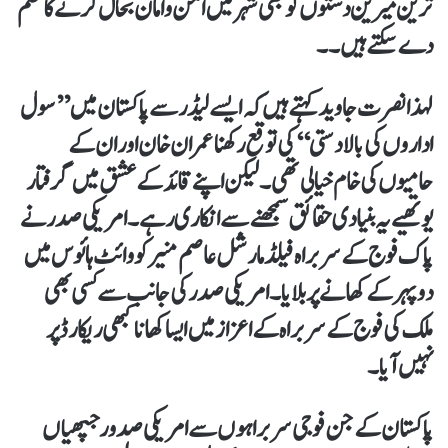
ترین میرین دستوں کو بھی شہر میں امن وامان بحال کرنے کا حکم
دے سکتے ہیں۔۔
لہذا نصرت جاوید کہتے ہیں کہ ایسے لیڈر سے پاکستان میں ’’سول
اداروں کی بالادستی‘‘ کی توقع رکھنا عمران خان اور ان کے
حامیوں کی خام خیالی تھی۔ لیکن اپنے قائد کے عشق میں گرفتار
یوتھیے یہ بنیادی حقائق سمجھنے سے انکاری رہے۔ امریکی صدر نے
پاک فوج کے سربراہ فیلڈ مارشل عاصم منیر کو وائٹ ہائوس میں
دوپہر کے کھانے پر بلایا۔ امریکی صدر کی جانب سے کسی بھی
ملک کی فوج کے سربراہ کے اعزاز میں ایسا کھانا کبھی ریکارڈ پر
نہیں آیا۔
پاکستان کے جن فوجی سربراہوں سے امریکی صدور جپھیاں