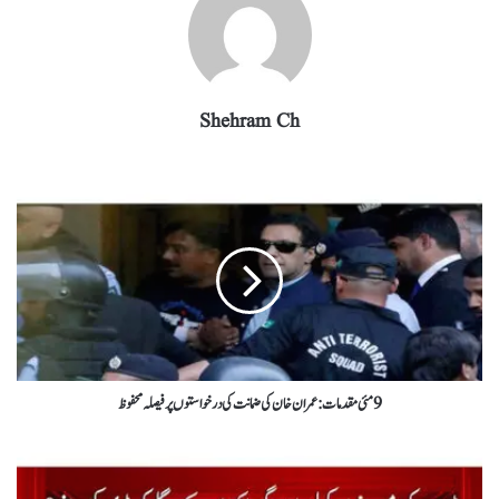
Shehram Ch
9 مئی مقدمات: عمران خان کی ضمانت کی درخواستوں پر فیصلہ محفوظ