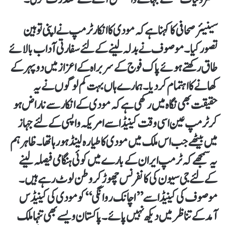
سینیئر صحافی کا کہنا ہے کہ مودی کا انکار ٹرمپ نے اپنی توہین
تصور کیا۔ موصوف نے بدلہ لینے کے لئے سفارتی آداب بالائے
طاق رکھتے ہوئے پاک فوج کے سربراہ کے اعزاز میں دوپہر کے
کھانے کا اہتمام کردیا۔ ہمارے ہاں بہت کم لوگوں نے یہ
حقیقت بھی نگاہ میں رکھی ہے کہ مودی کے انکار سے ناراض ہو
کر ٹرمپ عین اسی وقت کینیڈا سے امریکہ واپسی کے لئے جہاز
میں بیٹھے جب اس ملک میں مودی کا طیارہ لینڈ ہورہا تھا۔ ظاہر ہم
یہ سمجھے کہ ٹرمپ ایران کے بارے میں کوئی ہنگامی فیصلہ لینے
کے لئے جی سیون کی کانفرنس چھوڑ کر وطن لوٹ رہے ہیں۔
موصوف کی کینیڈا سے ’’اچانک روانگی‘‘ کو مودی کی کینیڈس
آمد کے تناظر میں دیکھ نہیں پائے۔ پاکستان ویسے بھی تنہا ملک