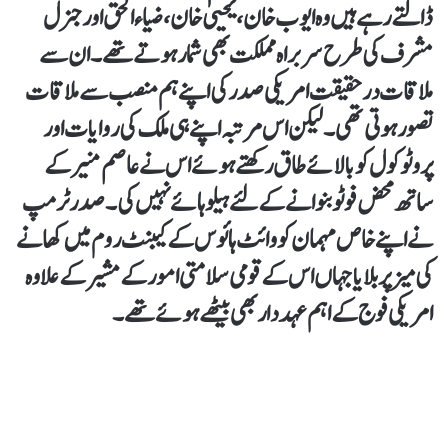
ڈالتے رہے ہیں وہ ایوب خان، یحییٰ خان، ضیاء الحق اور جنرل
مشرف کی طرح سربراہ مملکت بھی شمار ہوتے تھے۔ ان سے
ملاقات درحقیقت امریکی صدر کی اپنے ہم منصب سے ملاقات
تصور ہوتی تھی۔ لیکن اس مرتبہ اپنے ہی ملک کی روایات اور
پروٹوکول کو بالائے طاق رکھتے ہوئے اس نے عاصم منیر کے
ساتھ محض فوٹو بنوانے کے لئے ہیلو ہائے نہیں کی۔ صدر ٹرمپ
نے اپنے خاص مہمان کو وائٹ ہائوس کے کیبنٹ روم میں کھانے
کی میز پر بلایا جہاں اس کے قومی سلامتی امور کے مشیر کے علاوہ
امریکی فوج کے اہم عہد دار بھی بیٹھے ہوئے تھے۔