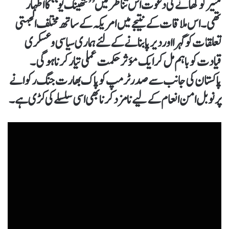
منیر کو کھانے کی دعوت اس تناظر میں ’’تھینک یو‘‘ کا اظہار
تھی۔ اس ملاقات کے نتیجے میں امریکہ کے ساتھ مختلف الجہتی
تعلقات کو گہرا اور دیرپا بنانے کے لئے ہماری سیاسی وعسکری
قیادت کو باہم مل کر ایک مؤثر حکمت عملی تیار کرنا ہو گی۔
پاکستان کی جانب سے صدر ٹرمپ کو پاک بھارت جنگ رکوانے
پر نوبل امن انعام کے لیے نامزد کرنا بھی اسی سلسلے کی کڑی ہے۔