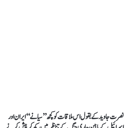
نصرت جاوید کے بقول اس ملاقات کو کچھ ’’سیانے‘‘ ایران اور
اسرائیل کے مابین جاری جنگ کے تناظر میں رکھ کر پیش کرنے