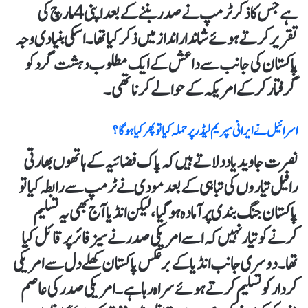
ہے جس کا ذکر ٹرمپ نے صدر بننے کے بعد اپنی 4 مارچ کی
تقریر کرتے ہوئے شاندار انداز میں ذکر کیا تھا۔ اسکی بنیادی وجہ
پاکستان کی جانب سے داعش کے ایک مطلوب دہشت گرد کو
گرفتار کر کے امریکہ کے حوالے کرنا تھی۔
اسرائیل نے ایرانی سپریم لیڈر پر حملہ کیا تو پھر کیا ہوگا ؟
نصرت جاوید یاد دلاتے ہیں کہ پاک فضائیہ کے ہاتھوں بھارتی
رافیل تیاروں کی تباہی کے بعد مودی نے ٹرمپ سے رابطہ کیا تو
پاکستان جنگ بندی پر آمادہ ہو گیا، لیکن انڈیا آج بھی یہ تسلیم
کرنے کو تیار نہیں کہ اسے امریکی صدر نے سیز فائر پر قائل کیا
تھا۔ دوسری جانب انڈیا کے برعکس پاکستان کھلے دل سے امریکی
کردار کو تسلیم کرتے ہوئے سراہ رہا ہے۔ امریکی صدر کی عاصم