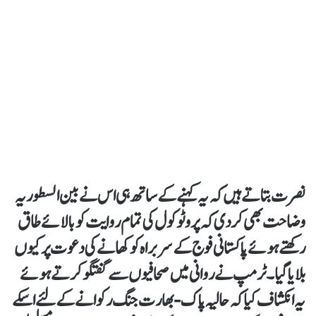
نصرت بتاتے ہیں کہ یہ کہنے کے ساتھ ہی اس نے بین السطور یہ
وضاحت بھی کردی کہ پروٹوکول کی تمام روایت کو بالائے طاق
رکھتے ہوئے پاکستانی فوج کے سربراہ کو کھانے کی دعوت پر کیوں
بلایا گیا۔ ٹرمپ نے روانی میں صحافیوں سے گفتگو کرتے ہوئے
یہ انکشاف کیا کہ حالیہ پاک-بھارت جنگ رکوانے کے لئے اسکے