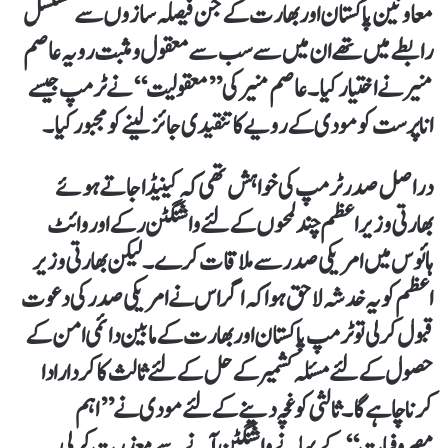
معاونین پاکستان اور بھارت کے جن فیصلہ سازوں سے مسلسل
رابطے میں تھے ان میں سے سب سے معقول ومثبت رویہ عاصم
منیر نے اختیار کیا۔ عاصم منیرکی ’’معقولیت‘‘ نے ٹرمپ جیسے
اناپرست کو مودی کے رویے کا تنقیدی جائز لینے کو مجبور کیا۔
دراصل صدر ٹرمپ کی خواہش تھی کہ کینیڈا جاتے ہوئے
بھارتی وزیر اعظم چند لمحوں کے لئے واشنگٹن رکے اور وائٹ
ہائوس میں امریکی صدر سے ملاقات کرے۔ لیکن بھارتی وزیر
اعظم کو یہ خدشہ لاحق ہوا کہ اگر اس نے امریکی صدر کی دعوت
قبول کرلی تو ٹرمپ پاکستان اور بھارت کے مابین دائمی امن کے
حصول کے لئے مسئلہ کشمیر کے حل کے لئے ثالث کا کردار ادا
کرنا چاہے گا۔ ثالثی کو غچہ دینے کے لئے مودی نے ’’اہم
مصروفیات‘‘ کے بہانے واشنگٹن آنے سے معذرت کرلی۔