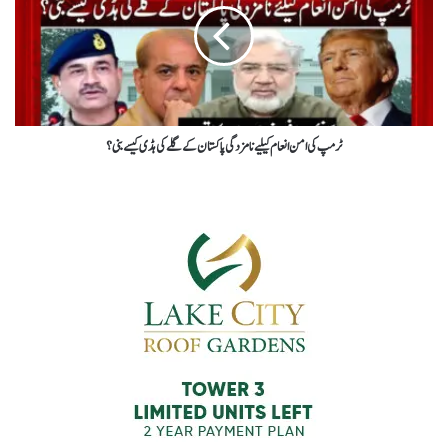
ٹرمپ کی امن انعام کیلیے نامزدگی پاکستان کے گلے کی ہڈی کیسے بنی ؟