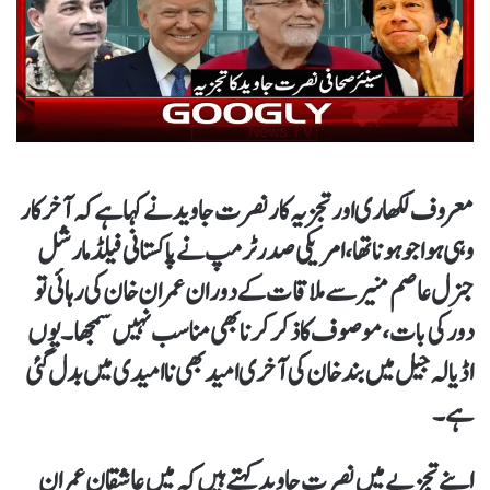
معروف لکھاری اور تجزیہ کار نصرت جاوید نے کہا ہے کہ آخر کار
وہی ہوا جو ہونا تھا، امریکی صدر ٹرمپ نے پاکستانی فیلڈ مارشل
جنرل عاصم منیر سے ملاقات کے دوران عمران خان کی رہائی تو
دور کی بات، موصوف کا ذکر کرنا بھی مناسب نہیں سمجھا۔ یوں
اڈیالہ جیل میں بند خان کی آخری امید بھی نا امیدی میں بدل گئی
ہے۔
اپنے تجزیے میں نصرت جاوید کہتے ہیں کہ میں عاشقان عمران