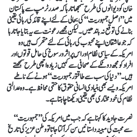
خان کو دیوانوں کی طرح سمجھاتا رہا کہ صدر ٹرمپ سے پاکستان
میں ’’اصل جمہوریت‘‘ کی بحالی کے لئے اپنے قائد کی رہائی یقینی
بنانے کی توقع نہ باندھیں۔ لیکن مجھے رعونت سے یہ بتایا جاتا رہا
کہ جو عاشقان اپنے محبوب کی رہائی کے لئے متحرک ہیں وہ
امریکہ کے سیاسی نظام اور اس پر اثرورسوخ کی حامل قوتوں اور
افراد کو مجھ دو ٹکے کے صحافی سے کہیں زیادہ اچھی طرح سمجھتے
ہیں۔ ’’دنیا کی سب سے طاقتور جمہوریت‘‘ ہونے کے ناطے
امریکہ ویسے بھی بنیادی انسانی حقوق کا حتمی محافظ ہے۔ وہ عدالتی
نظام کی خودمختاری بھی یقینی دیکھنا چاہتا ہے۔
نصرت جاوید کا کہنا ہے کہ جب میں امریکہ کی ’’جمہوریت‘‘
سے محبت کی مبینہ داستانیں سن کر اُکتاجاتا تو وطن عزیز کی تاریخ