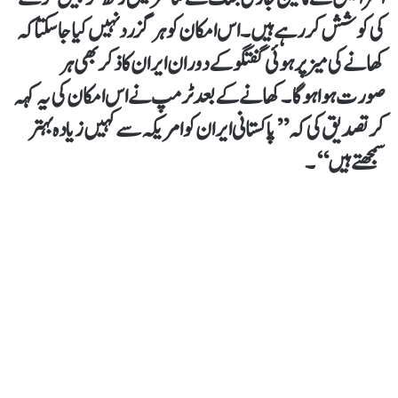
کی کوشش کررہے ہیں۔ اس امکان کو ہرگز رد نہیں کیا جاسکتا کہ
کھانے کی میز پر ہوئی گفتگو کے دوران ایران کا ذکر بھی ہر
صورت ہوا ہوگا۔ کھانے کے بعد ٹرمپ نے اس امکان کی یہ کہہ
کر تصدیق کی کہ ’’پاکستانی ایران کو امریکہ سے کہیں زیادہ بہتر
سمجھتے ہیں‘‘۔