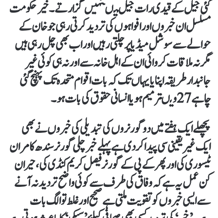
کئی جیل کے قیدی رات جیل میںنہیں گزارتے۔خیر حکومت
مسلسل ان خبروں اور افواہوں کی تردید کرتی رہی جو خان کے
حوالے سے سوشل میڈیا پر چلتی رہیں اور اب بھی چل رہی ہیں
مگر نہ ملاقات کروائی ان کے اہل خانہ سے اور نہ ہی کوئی غیر
جانبدار طریقہ اپنایا یہاں تک کہ بات اقوام متحدہ تک پہنچ گئی
چاہے27ویںترمیم ہو یا انسانی حقوق کی بات ہو۔
پچھلے ایک ہفتے میں دوگورنروں کی تبدیلی کی خبروں نے بھی
ایک غیریقینی سی پیدا کردی ہے پہلے خبر چلی گورنر سندھ کامران
ٹیسوری کی اور پھر کے پی کے گورنر فیصل کریم کنڈی کی، حیران
کن عمل یہ ہے کہ وفاق کی طرف سے کوئی واضح تردید نہ آنے
سے ایسی خبروں کو تقویت ملتی ہے صحیح اور غلط تو الگ بات