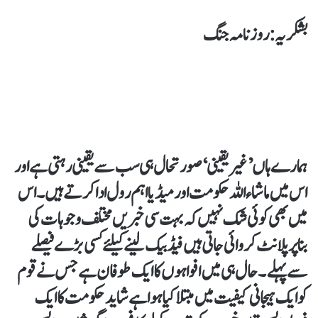
بشکریہ : روزنامہ جنگ
ہمارے ہاں’غیر یقینی ‘صورتحال ہی سب سے یقینی رہتی ہے اور
اس میں ماشاء اللہ حکومت اور میڈیا اہم رول اداکرتے ہیں۔ اس
میں بھی کوئی شک نہیں کہ بہت سی خبریں مختلف وجوہات کی
بناپرپلانٹ کروائی جاتی ہیں فیڈبیک لینے کیلئے کسی بڑے فیصلے
سے پہلے۔حال ہی میں افواہوں کا ایک طوفان ہے جس نے قوم
کو ایک ہیجانی کیفیت میں مبتلا کیا ہوا ہے شاید حکومت کا ایک