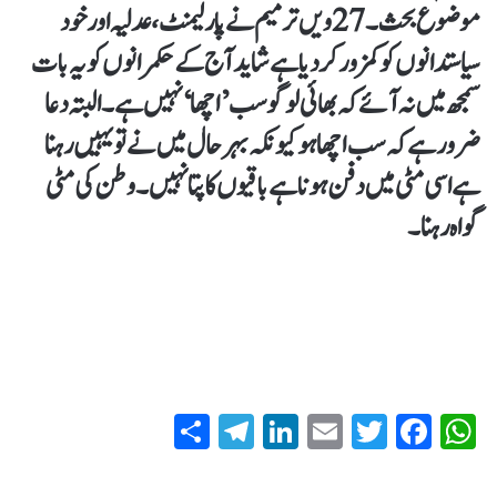
موضوع بحث۔27ویں ترمیم نے پارلیمنٹ، عدلیہ اور خود
سیاستدانوں کو کمزور کردیا ہے شاید آج کے حکمرانوں کو یہ بات
سمجھ میں نہ آئے کہ بھائی لوگو سب ’اچھا‘ نہیں ہے ۔البتہ دعا
ضرور ہے کہ سب اچھا ہو کیونکہ بہرحال میں نے تو یہیں رہنا
ہے اسی مٹی میں دفن ہونا ہے باقیوں کا پتا نہیں ۔ وطن کی مٹی
گواہ رہنا۔
S
T
Li
E
T
Fa
W
ha
el
nk
m
wi
ce
ha