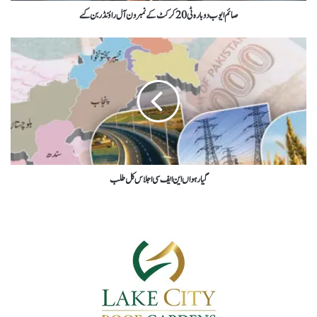
صائم ایوب دوبارہ ٹی 20 کرکٹ کے نمبر ون آل راؤنڈر بن گئے
گیارہواں این ایف سی اجلاس کل طلب