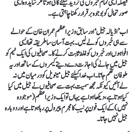
فیصلہ ایسی تمام خبروں کی تردید کیلئے کافی ہوتا مگر شاید وہ ایسی
صورتحال کوبوجوہ برقرار رکھنا چاہتی ہے ۔
اب ’ اڈیالہ جیل‘ اور سابق وزیر اعظم عمران خان کے حوالے
سے ہی خبروں کو لے لیں۔ بہت آسان سا طریقہ تھا ایسی
افواہوں اور خبروں کو غلط ثابت کرنے کا۔ صحافیوں کی ایک ٹیم کو
جیل میں جانے کی اجازت دے دیتے کیمروں کے ساتھ اور یہ
طوفان تھم جاتا۔ اب خدا کیلئے جیل مینویل کودرمیان میں نہ
لے آئیں کیونکہ مجھ سمیت بہت سے صحافیوں نے جیل میں کیا
کیا ہوتا ہے، دیکھا ہوا ہے یہاں تو ایک وزیر اعظم( موجودہ
نہیں) کے ایک فون پرنیب کا مجرم پیرول پررہا ہوتا ہے اور دوبارہ
جیل نہیں جاتا۔