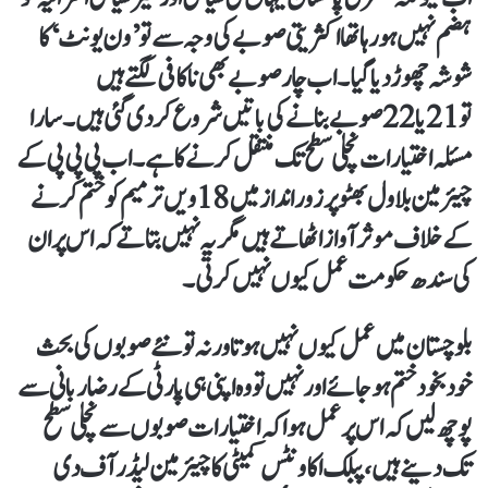
ہضم نہیں ہورہا تھا اکثریتی صوبے کی وجہ سے تو’ون یونٹ‘ کا
شوشہ چھوڑ دیا گیا۔اب چارصوبے بھی ناکافی لگتے ہیں
تو21یا22 صوبے بنانے کی باتیں شروع کردی گئی ہیں۔ سارا
مسئلہ اختیارات نچلی سطح تک منتقل کرنے کا ہے۔ اب پی پی پی کے
چیئرمین بلاول بھٹو پر زور انداز میں18ویں ترمیم کو ختم کرنے
کے خلاف موثر آواز اٹھاتے ہیں مگر یہ نہیں بتاتے کہ اس پر ان
کی سندھ حکومت عمل کیوں نہیں کرتی۔
بلوچستان میں عمل کیوں نہیں ہوتا ورنہ تو نئے صوبوں کی بحث
خودبخود ختم ہوجائے اور نہیں تو وہ اپنی ہی پارٹی کے رضا ربانی سے
پوچھ لیں کہ اس پر عمل ہوا کہ اختیارات صوبوں سے نچلی سطح
تک دینے ہیں، پبلک اکاونٹس کمیٹی کا چیئرمین لیڈر آف دی