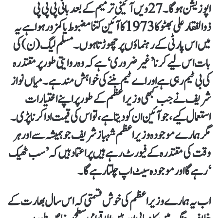
اپوزیشن ہوگا۔27ویں آئینی ترمیم کے بعد بانی پی پی پی
ذوالفقار علی بھٹو کا1973کا آئین کتنا مضبوط یا کمزور ہوا ہے یہ
میں اس پارٹی کے رہنماؤں پر چھوڑتا ہوں۔ مسلم لیگ(ن) کی
بات اس لیے کرنا’غیر ضروری‘ ہے کہ وہ روایتی طور پر مقتدرہ
کی بی ٹیم رہی ہے اور اےٹیم بننے کی خواہش مند ہے۔ میاں نواز
شریف نے جب کبھی وزیر اعظم کے طور پر اپنے اختیارات
استعمال کیے، جو آئین ان کو دیتا ہے، تو اس کی قیمت ادا کرنا پڑی۔
مگر ہمارے موجودہ وزیر اعظم شہباز شریف جو ہمیشہ سے اور ہر
وقت کی مقتدرہ کے فیورٹ رہے ہیں پر اعتماد ہیں کہ ’سب ٹھیک
‘ رہے گا اور موجودہ سیٹ اپ چلتا رہے گا۔
اب یہ ہمارے وزیر اعظم کی خوش قسمتی کہ اس سال بھارت کے