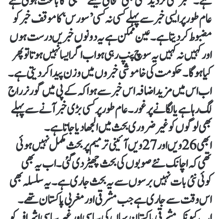
ہے۔’خبر‘ کی تردید کسی بھی صحافی کیلئے’ سبکی‘ کا باعث ہوتی ہے
عام طور پر ایسی خبر سے پہلے کسی نہ کسی’ سورس‘ کا موقف خبر کو
مضبوط کردیتا ہے۔ عین ممکن ہے یہ دونوں خبریں درست ہوں
اور کہیں نہ کہیں یہ سوچ پنپ رہی ہو اب اگر ایسا نہیں ہوتا توپھر
کیا ہوگا۔ حکومت کی خاموشی خبروں میں وزن پیدا کردیتی ہے۔
اب اس میں مزید اضافہ اس خبر سے ہوا کہ کے پی میں گورنر راج
لگ رہا ہے یا لگانے پر غور۔عام طور پر کسی بڑی خبر آنے سے پہلے
بھی لوگوں کو غیر ضروری بحث میں الجھادیا جاتا ہے۔
ابھی26ویں اور 27ویں آئینی ترمیم پر بحث مکمل نہیں ہوئی
تھی کہ اچانک نئے صوبوں کی بحث چھیڑ دی گئی۔ اب یہ بھی
کوئی نئی بات نہیں برسوں سے یہ بحث جاری ہے۔ یہ سلسلہ بھی
اس وقت سے جاری ہے جب مشرقی اور مغربی پاکستان تھے۔
اب کیونکہ مشرقی پاکستان یہاں کی سیاسی اور غیرسیاسی اشرافیہ کو