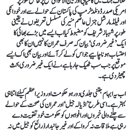
خلاف جنگ میں کامیابی اور بین الاقوامی سطح پر خاص طور پر
امریکی صدرڈونلڈ ٹرمپ کی پاکستان کے حوالے سے اور خودانکی
اور فیلڈ مارشل جنرل عاصم منیر کی مسلسل تعریفوں نے یقینی
طور پر شہباز شریف کو مضبوط کیا اب ایسے میں بڑے بھائی کا
ایک ’غیر ضروری‘ بیان کہ صرف عمران کا نہیں ان کا بھی
احتساب ہوناچاہیے جواس کو لے کر آئے اور بیان بھی اک ایسے
موقع پر جب سب ٹھیک جارہا ہے ،نے ایک غیر ضروری بحث
چھیڑ دی ہے۔
اب یہ ابہام جتنی جلدی دور ہو حکومت اور وزیراعظم کیلئےاتناہی
بہتر ہے۔ اسی طرح ’ اڈیالہ جیل‘ اور عمران کی صحت کے حوالے
سے چلنے والی خبروں اور افواہوں کو حکومت خود تقویت دے
رہی ہے ملاقات نہ کروا کے اور غیر جانبدار ذرائع کو جیل میں نہ