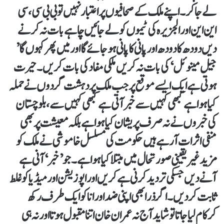
لے جاکر ۔اپنے ملک کے صحافیوں پرا عتبار نہیں تو بی بی سی ،سی
این این اور الجزیرہ کی ٹیموں کو لے جائیں چاہے بات نہ کرنے
دیں دودھ کا دودھ اور پانی کا پانی ہوجائے گا اور میں پھر کہوں گا’
جیل مینوئل ‘ کی بات نہ کریں ملکی مفاد کی بات کریں۔حیرت
ہوتی ہے ایک ایسے موقع پر جب ملک پر دہشت گردوں نے حملہ
کیا ہوا ہےکبھی کہیں سے خبر آتی ہے کبھی کہیں سے ،بلوچستان
کی خبروں نے نہ صرف پریشان کیا ہوا ہےبلکہ معیشت پر بھی
منفی اثرات آرہے ہیں حکومت کی مسلسل خاموشی نے ملک کو
مزید غیر یقینی صورتحال میں مبتلا کیا ہوا ہے۔ جو ’خبر‘ آنی ہے
آنے دیں جسکی تردید کرنی ہے کریں اور اپوزیشن اور میڈیا کو غلط
ثابت کردیں۔ اگر ذرا بھی اپنی ضد اور انا کو ایک طرف رکھ
کرکام لیا جاتا توشاید آج نہ عمران خان اتنا مقبول ہوتا اور نہ ہی