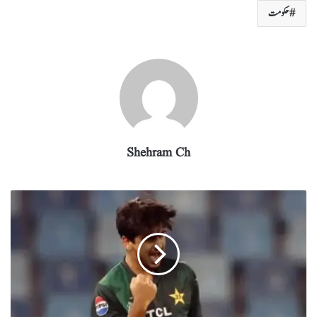
re
eg
ed
ail
tte
bo
ts
حکومت
ra
In
r
ok
A
m
pp
Shehram Ch