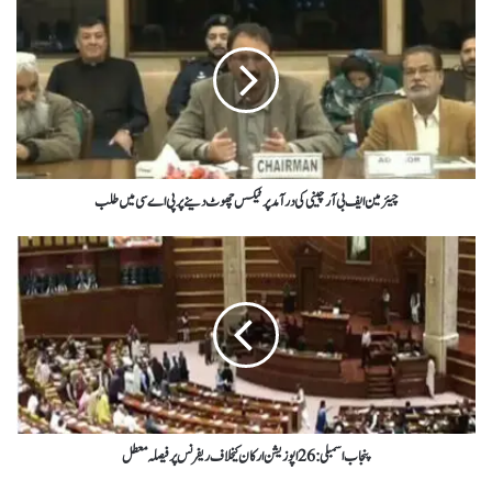
چیئرمین ایف بی آرچینی کی درآمدپرٹیکس چھوٹ دینےپرپی اے سی میں طلب
پنجاب اسمبلی :26اپوزیشن ارکان کیخلاف ریفرنس پرفیصلہ معطل