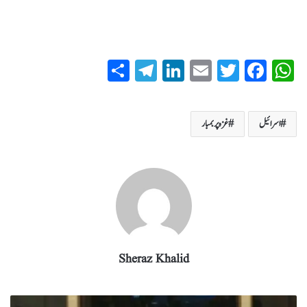
S
T
Li
E
T
Fa
W
ha
el
nk
m
wi
ce
ha
re
eg
ed
ail
tte
bo
ts
اسرائیل
غزہ پربمبار
ra
In
r
ok
A
m
pp
Sheraz Khalid