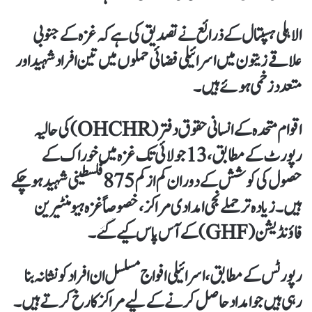
الاہلی ہسپتال کے ذرائع نے تصدیق کی ہے کہ غزہ کے جنوبی
علاقے زیتون میں اسرائیلی فضائی حملوں میں تین افراد شہید اور
متعدد زخمی ہوئے ہیں۔
اقوام متحدہ کے انسانی حقوق دفتر (OHCHR) کی حالیہ
رپورٹ کے مطابق، 13 جولائی تک غزہ میں خوراک کے
حصول کی کوشش کے دوران کم از کم 875 فلسطینی شہید ہو چکے
ہیں۔ زیادہ تر حملے نجی امدادی مراکز، خصوصاً غزہ ہیومنٹیرین
فاؤنڈیشن (GHF) کے آس پاس کیے گئے۔
رپورٹس کے مطابق، اسرائیلی افواج مسلسل ان افراد کو نشانہ بنا
رہی ہیں جو امداد حاصل کرنے کے لیے مراکز کا رخ کرتے ہیں۔