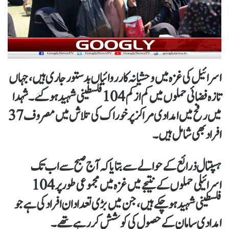
اسرائیل کی غزہ میں وحشیانہ کارروائیاں بدستور جاری ہیں، جہاں
تازہ فضائی حملوں میں کم از کم 104 فلسطینی شہید ہو گئے۔ شہدا
میں رفح میں امدادی مراکز پر خوراک کی تلاش میں مصروف 37
افراد بھی شامل ہیں۔
ہسپتال ذرائع کے حوالے سے بتایا کہ آج صبح سے اب تک
اسرائیلی حملوں کے نتیجے میں غزہ میں مجموعی طور پر 104
فلسطینی شہید ہو چکے ہیں، جن میں بڑی تعداد ان افراد کی ہے جو
امدادی سامان کے حصول کی کوشش کر رہے تھے۔