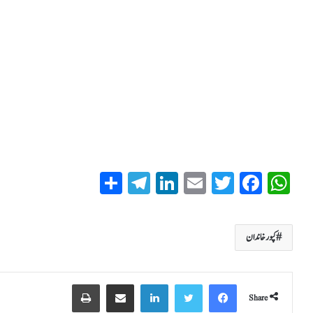
S
T
Li
E
T
Fa
W
ha
el
nk
m
wi
ce
ha
re
eg
ed
ail
tte
bo
ts
کپورخاندان
ra
In
r
ok
A
m
pp
Share