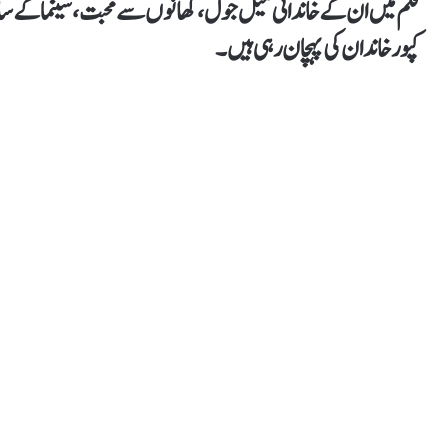
فلم میں ان کے خاندانی میل جول، کھانوں سے محبت، سینما کے سات
کپور خاندان کی پہچان رہی ہیں۔