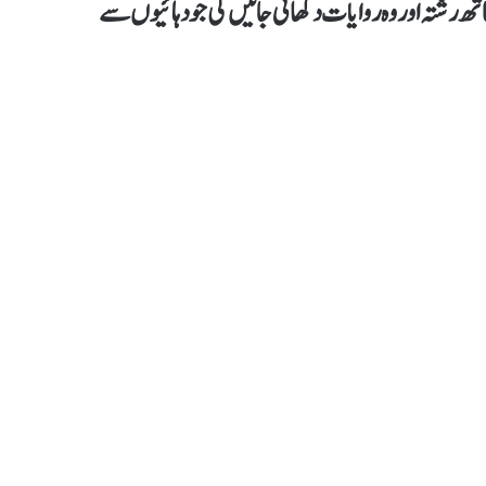
ھ رشتہ اور وہ روایات دکھائی جائیں گی جو دہائیوں سے