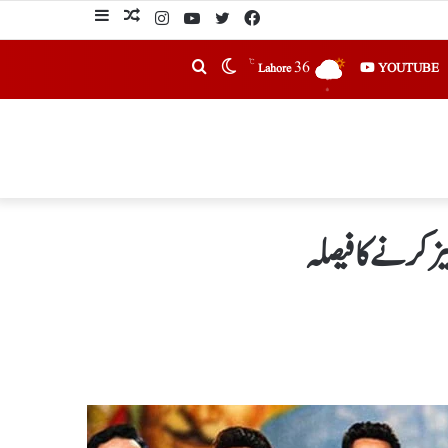
℃
36
YOUTUBE
Lahore
لیزکرنےکافیصلہ