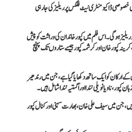
پر مبنی خصوصی ڈاکیومنٹری نیٹ فلکس پر ریلیز کی جارہی
یومنٹری کا عنوان ڈائنگ ودکپورہے۔ جو 21 نومبر 2025 کو ریلیز ہوگی۔ اس فلم میں کپور خاندان کی وراثت کو پیش
 کرینہ کپور خان اور کرشمہ کپور جیسے ستاروں تک پہنچ
ے ارکان کو ایک ساتھ دکھایا گیا ہے، جن میں رندھیر
ہان کپور، ناویا نویلی نندا اور اگستیہ نندا شامل ہیں۔
 ہیں، جن میں سیف علی خان، بھارت سہنی اور کنال کپور