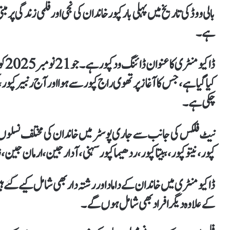
بالی ووڈ کی تاریخ میں پہلی بار کپور خاندان کی نجی اور فلمی زندگی 
ہے۔
ڈاک
کیا گیا ہے، جس کا آغاز پرتھوی راج کپور سے ہوا اور آج رنبیر کپور،
چکی ہے۔
نیٹ فلکس کی جانب سے جاری پوسٹر میں خاندان کی مختلف نسلوں ک
کپور، نیتو کپور، ببیتا کپور، ردھیما کپور سہنی، آدار جین، ارمان جین، ز
ڈاکیومنٹری میں خاندان کے داماد اور رشتہ دار بھی شامل کیے گئے
کے علاوہ دیگر افراد بھی شامل ہوں گے۔