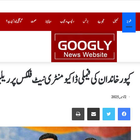
شوبز
کھیل
تجزیے
بزنس
دلچسپ و عجیب
ویڈیوز
صحت
گوگلی نیوز کیا ہے؟
کپورخاندان کی فیملی ڈاکیومنٹری نیٹ فلکس پرری
2 نومبر, 2025