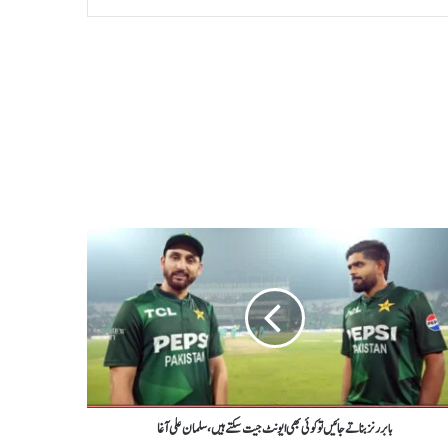
بابررنزبناتےجائیں توکوئی بھی ایونٹ جیت سکتے ہیں،سلمان علی آغا