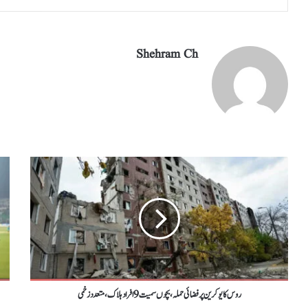
Shehram Ch
روس کایوکرین پرفضائی حملہ،بچوں سمیت9افراد ہلاک،متعددزخمی