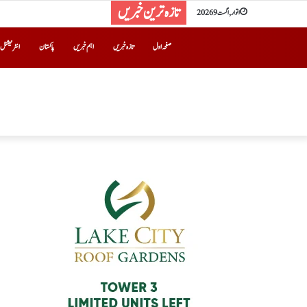
تازہ ترین خبریں
اتوار, اگست 9 2026
صفحہ اول
تازہ خبریں
اہم خبریں
پاکستان
انٹرنیشنل