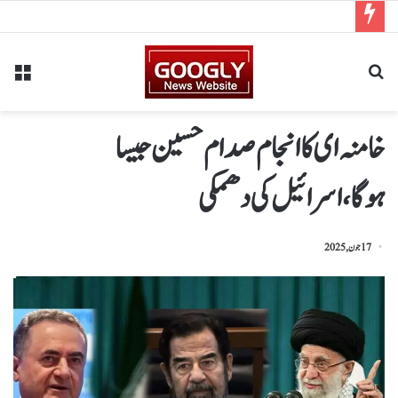
خامنہ ای کا انجام صدام حسین جیسا
ہوگا،اسرائیل کی دھمکی
17 جون, 2025