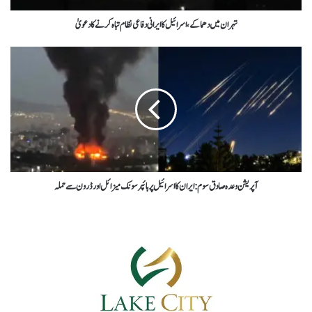
تہران میں دھماکے،اسرائیل کا ایرانی دفاعی نظام تباہ کرنے کا دعویٰ
آپریشن وعدہ صادق سوم : ایران کا اسرائیل پر ہائپر سونک میزائل اور ڈرون سے حملہ