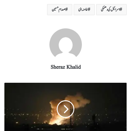
re
eg
ed
ail
tte
bo
ts
اسرائیل کی دھمکی
خامنہ ای
صدام حسین
ra
In
r
ok
A
m
pp
Sheraz Khalid