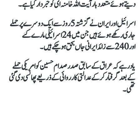
دیتے ہوئے متعدد بار آیت اللہ خامنہ ای کو خبردار کیا ہے۔
اسرائیل اور ایران نے گزشتہ 5 روز سے ایک دوسرے پر حملے
جاری رکھے ہوئے ہیں جن میں 24 اسرائیلی مارے گئے
اور 240 سے زائد ایرانی جاں بحق ہوچکے ہیں۔
یاد رہے کہ عراق کے سابق صدر صدام حسین کو امریکی حملے
کے بعد گرفتار کرکے عدالتی کارروائی کے ذریعے پھانسی دی گئی
تھی۔