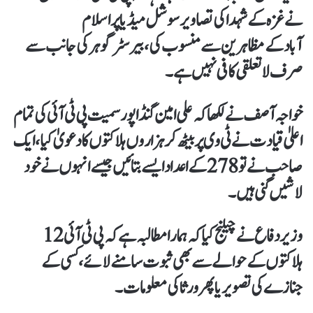
نےغزہ کےشہدا کی تصاویر سوشل میڈیا پر اسلام
آبادکےمظاہرین سےمنسوب کی، بیرسٹرگوہر کی جانب سے
صرف لاتعلقی کافی نہیں ہے۔
خواجہ آصف نےلکھا کہ علی امین گنڈا پورسمیت پی ٹی آئی کی تمام
اعلیٰ قیادت نے ٹی وی پر بیٹھ کرہزاروں ہلاکتوں کا دعویٰ کیا، ایک
صاحب نےتو278 کے اعداد ایسے بتائیں جیسے انہوں نےخود
لاشیں گنی ہیں۔
وزیر دفاع نےچیلنج کیا کہ ہمارا مطالبہ ہے کہ پی ٹی آئی12
ہلاکتوں کے حوالے سے بھی ثبوت سامنے لائے، کسی کے
جنازے کی تصویر یا پھر ورثا کی معلومات۔