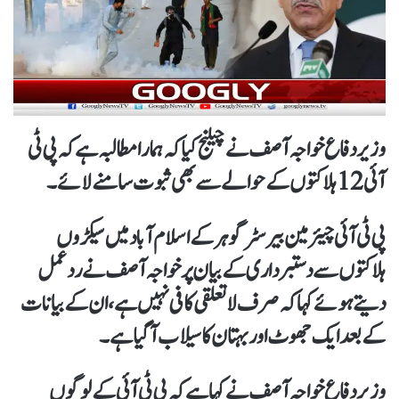
وزیر دفاع خواجہ آصف نےچیلنج کیا کہ ہمارا مطالبہ ہےکہ پی ٹی
آئی12 ہلاکتوں کے حوالے سے بھی ثبوت سامنےلائے۔
پی ٹی آئی چیئرمین بیرسٹر گوہر کےاسلام آباد میں سیکڑوں
ہلاکتوں سے دستبرداری کے بیان پرخواجہ آصف نےردعمل
دیتےہوئےکہا کہ صرف لاتعلقی کافی نہیں ہے، ان کے بیانات
کے بعد ایک جھوٹ اور بہتان کا سیلاب آگیا ہے۔
وزیر دفاع خواجہ آصف نےکہاہے کہ پی ٹی آئی کےلوگوں