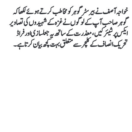
خواجہ آصف نےبیرسٹر گوہر کو مخاطب کرتےہوئےلکھا کہ
گوہرصاحب آپ کے لوگوں نےغزہ کےشہیدوں کی تصاویر
ایکس پرشیئر کیں، معذرت کےساتھ یہ جعلسازی اورفراڈ
تحریک انصاف کےکلچر سےمتعلق بہت کچھ بیان کرتا ہے۔