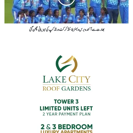
بھارت سے آئندہ برس ویمنز بلائنڈ کرکٹ ورلڈ کپ کی میزبانی چھن گئی