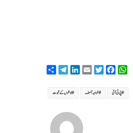
S
T
Li
E
T
Fa
W
ha
el
nk
m
wi
ce
ha
re
eg
ed
ail
tte
bo
ts
پی ٹی آئی
خواجہ آصف
لاشوں کے ثبوت
ra
In
r
ok
A
m
pp