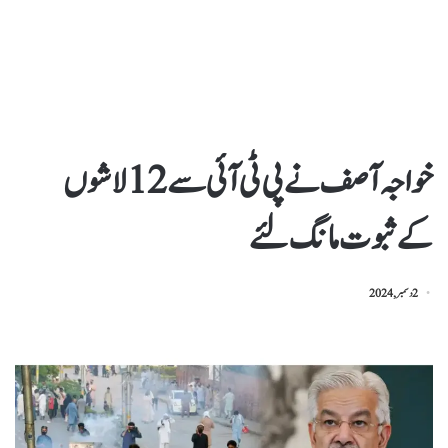
خواجہ آصف نےپی ٹی آئی سے12لاشوں
کےثبوت مانگ لئے
2 دسمبر, 2024