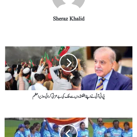
Sheraz Khalid
پی ٹی آئی نے اپنے ہتھکنڈوں سے ملک کی بے عزتی کرائی،وزیراعظم